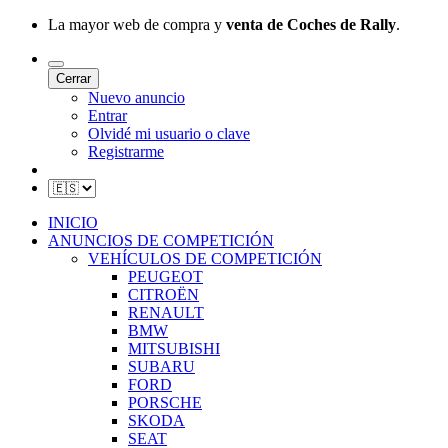
La mayor web de compra y
venta de Coches de Rally
.
Cerrar
Nuevo anuncio
Entrar
Olvidé mi usuario o clave
Registrarme
INICIO
ANUNCIOS DE COMPETICIÓN
VEHÍCULOS DE COMPETICIÓN
PEUGEOT
CITROËN
RENAULT
BMW
MITSUBISHI
SUBARU
FORD
PORSCHE
SKODA
SEAT