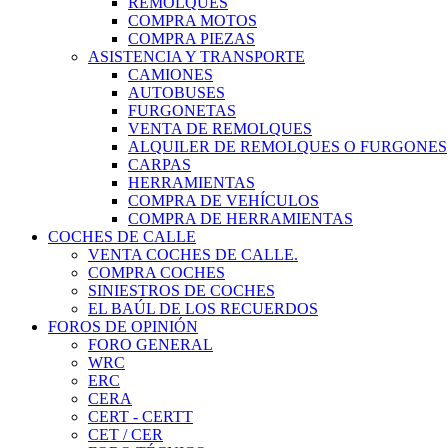
REMOLQUES
COMPRA MOTOS
COMPRA PIEZAS
ASISTENCIA Y TRANSPORTE
CAMIONES
AUTOBUSES
FURGONETAS
VENTA DE REMOLQUES
ALQUILER DE REMOLQUES O FURGONES
CARPAS
HERRAMIENTAS
COMPRA DE VEHÍCULOS
COMPRA DE HERRAMIENTAS
COCHES DE CALLE
VENTA COCHES DE CALLE.
COMPRA COCHES
SINIESTROS DE COCHES
EL BAÚL DE LOS RECUERDOS
FOROS DE OPINIÓN
FORO GENERAL
WRC
ERC
CERA
CERT - CERTT
CET / CER