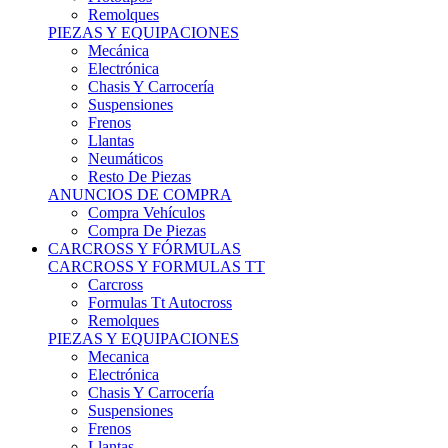
Remolques
PIEZAS Y EQUIPACIONES
Mecánica
Electrónica
Chasis Y Carrocería
Suspensiones
Frenos
Llantas
Neumáticos
Resto De Piezas
ANUNCIOS DE COMPRA
Compra Vehículos
Compra De Piezas
CARCROSS Y FÓRMULAS
CARCROSS Y FORMULAS TT
Carcross
Formulas Tt Autocross
Remolques
PIEZAS Y EQUIPACIONES
Mecanica
Electrónica
Chasis Y Carrocería
Suspensiones
Frenos
Llantas