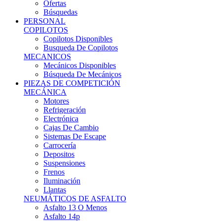
Ofertas
Búsquedas
PERSONAL
COPILOTOS
Copilotos Disponibles
Busqueda De Copilotos
MECANICOS
Mecánicos Disponibles
Búsqueda De Mecánicos
PIEZAS DE COMPETICIÓN
MECÁNICA
Motores
Refrigeración
Electrónica
Cajas De Cambio
Sistemas De Escape
Carrocería
Depositos
Suspensiones
Frenos
Iluminación
Llantas
NEUMÁTICOS DE ASFALTO
Asfalto 13 O Menos
Asfalto 14p