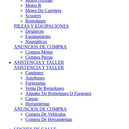
Motos Offroad
Motos R
Motos De Carretera
Scooters
Remolques
PIEZAS Y EQUIPACIONES
Despieces
Equipamiento
Neumáticos
ANUNCIOS DE COMPRA
Compra Motos
Compra Piezas
ASISTENCIA Y TALLER
ASISTENCIA Y TALLER
Camiones
Autobuses
Furgonetas
Venta De Remolques
Alquiler De Remolques O Furgones
Carpas
Herramientas
ANUNCIOS DE COMPRA
Compra De Vehículos
Compra De Herramientas