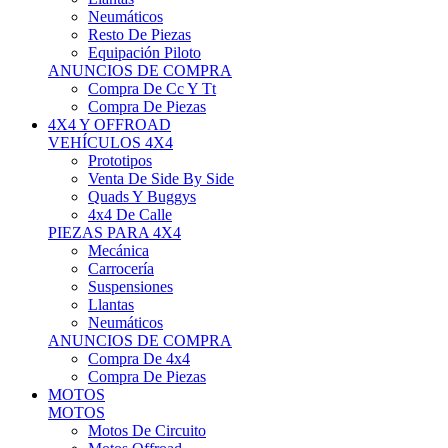
Neumáticos
Resto De Piezas
Equipación Piloto
ANUNCIOS DE COMPRA
Compra De Cc Y Tt
Compra De Piezas
4X4 Y OFFROAD
VEHÍCULOS 4X4
Prototipos
Venta De Side By Side
Quads Y Buggys
4x4 De Calle
PIEZAS PARA 4X4
Mecánica
Carrocería
Suspensiones
Llantas
Neumáticos
ANUNCIOS DE COMPRA
Compra De 4x4
Compra De Piezas
MOTOS
MOTOS
Motos De Circuito