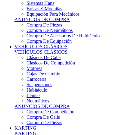
Sistemas Hans
Bolsas Y Mochilas
Equipación Para Mecánicos
ANUNCIOS DE COMPRA
Compra De Piezas
Compra De Neumáticos
Compra De Accesorios De Habitáculo
Compra De Equipación
VEHÍCULOS CLÁSICOS
VEHÍCULOS CLÁSICOS
Clásicos De Calle
Clásicos De Competición
Motores
Cajas De Cambio
Carrocería
Suspensiones
Habitáculo
Llantas
Neumáticos
ANUNCIOS DE COMPRA
Compra De Competición
Compra De Calle
Compra De Piezas
KARTING
KARTING