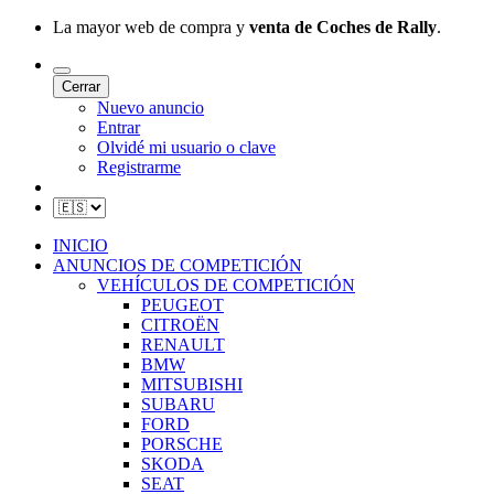
La mayor web de compra y
venta de Coches de Rally
.
Cerrar
Nuevo anuncio
Entrar
Olvidé mi usuario o clave
Registrarme
INICIO
ANUNCIOS DE COMPETICIÓN
VEHÍCULOS DE COMPETICIÓN
PEUGEOT
CITROËN
RENAULT
BMW
MITSUBISHI
SUBARU
FORD
PORSCHE
SKODA
SEAT