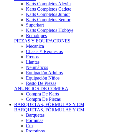
Karts Completos Alevín
Karts Completos Cadete
Karts Completos Junior
Karts Completos Senior
Superkart
Karts Completos Hobbye
Remolques
PIEZAS Y EQUIPACIONES
Mecanica
Chasis Y Repuestos
Frenos
Llantas
Neumáticos
Equipación Adultos
Equipación Niños
Resto De Piezas
ANUNCIOS DE COMPRA
Compra De Karts
Compra De Piezas
BARQUETAS, FÓRMULAS Y CM
BARQUETAS, FÓRMULAS Y CM
Barquetas
Fórmulas
Cm
Prototipos