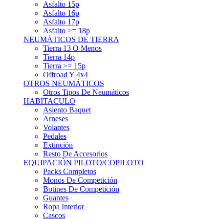
Asfalto 15p
Asfalto 16p
Asfalto 17p
Asfalto >= 18p
NEUMÁTICOS DE TIERRA
Tierra 13 O Menos
Tierra 14p
Tierra >= 15p
Offroad Y 4x4
OTROS NEUMÁTICOS
Otros Tipos De Neumáticos
HABITACULO
Asiento Baquet
Arneses
Volantes
Pedales
Extinción
Resto De Accesorios
EQUIPACIÓN PILOTO/COPILOTO
Packs Completos
Monos De Competición
Botines De Competición
Guantes
Ropa Interior
Cascos