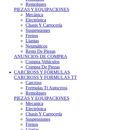
Remolques
PIEZAS Y EQUIPACIONES
Mecánica
Electrónica
Chasis Y Carrocería
Suspensiones
Frenos
Llantas
Neumáticos
Resto De Piezas
ANUNCIOS DE COMPRA
Compra Vehículos
Compra De Piezas
CARCROSS Y FÓRMULAS
CARCROSS Y FORMULAS TT
Carcross
Formulas Tt Autocross
Remolques
PIEZAS Y EQUIPACIONES
Mecanica
Electrónica
Chasis Y Carrocería
Suspensiones
Frenos
Llantas