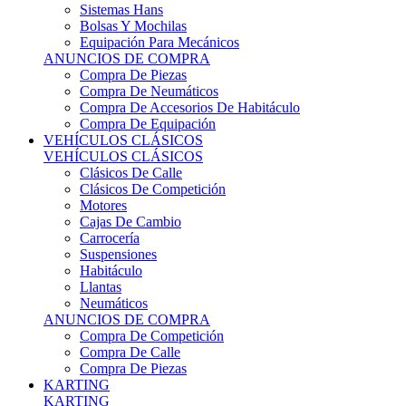
Sistemas Hans
Bolsas Y Mochilas
Equipación Para Mecánicos
ANUNCIOS DE COMPRA
Compra De Piezas
Compra De Neumáticos
Compra De Accesorios De Habitáculo
Compra De Equipación
VEHÍCULOS CLÁSICOS
VEHÍCULOS CLÁSICOS
Clásicos De Calle
Clásicos De Competición
Motores
Cajas De Cambio
Carrocería
Suspensiones
Habitáculo
Llantas
Neumáticos
ANUNCIOS DE COMPRA
Compra De Competición
Compra De Calle
Compra De Piezas
KARTING
KARTING