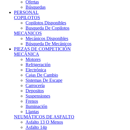
Ofertas
Búsquedas
PERSONAL
COPILOTOS
Copilotos Disponibles
Busqueda De Copilotos
MECANICOS
Mecánicos Disponibles
Búsqueda De Mecánicos
PIEZAS DE COMPETICIÓN
MECÁNICA
Motores
Refrigeración
Electrónica
Cajas De Cambio
Sistemas De Escape
Carrocería
Depositos
Suspensiones
Frenos
Iluminación
Llantas
NEUMÁTICOS DE ASFALTO
Asfalto 13 O Menos
Asfalto 14p