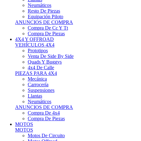
Neumáticos
Resto De Piezas
Equipación Piloto
ANUNCIOS DE COMPRA
Compra De Cc Y Tt
Compra De Piezas
4X4 Y OFFROAD
VEHÍCULOS 4X4
Prototipos
Venta De Side By Side
Quads Y Buggys
4x4 De Calle
PIEZAS PARA 4X4
Mecánica
Carrocería
Suspensiones
Llantas
Neumáticos
ANUNCIOS DE COMPRA
Compra De 4x4
Compra De Piezas
MOTOS
MOTOS
Motos De Circuito