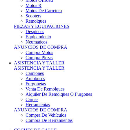
Motos Offroad
Motos R
Motos De Carretera
Scooters
Remolques
PIEZAS Y EQUIPACIONES
Despieces
Equipamiento
Neumáticos
ANUNCIOS DE COMPRA
Compra Motos
Compra Piezas
ASISTENCIA Y TALLER
ASISTENCIA Y TALLER
Camiones
Autobuses
Furgonetas
Venta De Remolques
Alquiler De Remolques O Furgones
Carpas
Herramientas
ANUNCIOS DE COMPRA
Compra De Vehículos
Compra De Herramientas