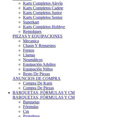
Karts Completos Alevín
Karts Completos Cadete
Karts Completos Junior
Karts Completos Senior
Superkart
Karts Completos Hobbye
Remolques
PIEZAS Y EQUIPACIONES
Mecanica
Chasis Y Repuestos
Frenos
Llantas
Neumáticos
Equipación Adultos
Equipación Niños
Resto De Piezas
ANUNCIOS DE COMPRA
Compra De Karts
Compra De Piezas
BARQUETAS, FÓRMULAS Y CM
BARQUETAS, FÓRMULAS Y CM
Barquetas
Fórmulas
Cm
Prototipos