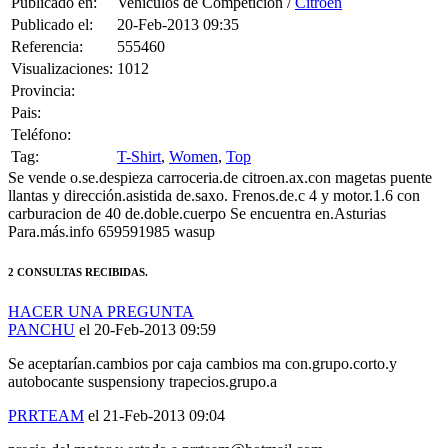
Publicado en:
Vehículos de Competición /
Citroën
Publicado el:
20-Feb-2013 09:35
Referencia:
555460
Visualizaciones:
1012
Provincia:
Pais:
Teléfono:
Tag:
T-Shirt
,
Women
,
Top
Se vende o.se.despieza carroceria.de citroen.ax.con magetas puente
llantas y dirección.asistida de.saxo. Frenos.de.c 4 y motor.1.6 con
carburacion de 40 de.doble.cuerpo Se encuentra en.Asturias
Para.más.info 659591985 wasup
2 CONSULTAS RECIBIDAS.
HACER UNA PREGUNTA
PANCHU
el 20-Feb-2013 09:59
Se aceptarían.cambios por caja cambios ma con.grupo.corto.y
autobocante suspensiony trapecios.grupo.a
PRRTEAM
el 21-Feb-2013 09:04