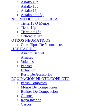
Asfalto 15p
Asfalto 16p
Asfalto 17p
Asfalto >= 18p
NEUMÁTICOS DE TIERRA
Tierra 13 O Menos
Tierra 14p
Tierra >= 15p
Offroad Y 4x4
OTROS NEUMÁTICOS
Otros Tipos De Neumáticos
HABITACULO
Asiento Baquet
Arneses
Volantes
Pedales
Extinción
Resto De Accesorios
EQUIPACIÓN PILOTO/COPILOTO
Packs Completos
Monos De Competición
Botines De Competición
Guantes
Ropa Interior
Cascos