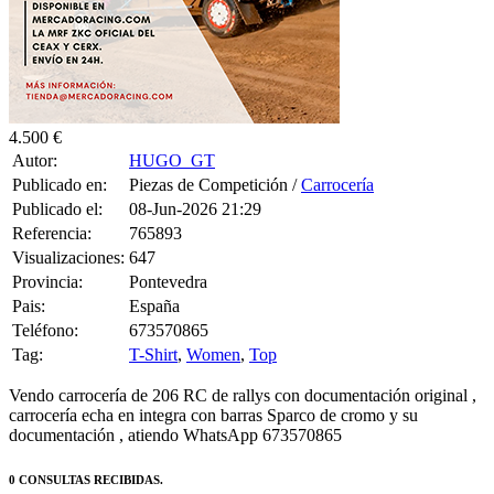
Pais:
España
Teléfono:
673570865
Tag:
T-Shirt
,
Women
,
Top
Vendo carrocería de 206 RC de rallys con documentación original ,
carrocería echa en integra con barras Sparco de cromo y su
documentación , atiendo WhatsApp 673570865
0 CONSULTAS RECIBIDAS.
HACER UNA PREGUNTA
HAZLE UNA PREGUNTA A HUGO_GT SOBRE
“Carrocería de
206 rc de rallys”
Debes estar logueado para poder realizar la consulta