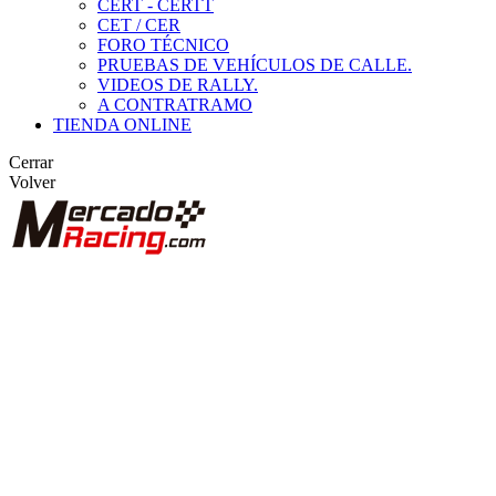
CERT - CERTT
CET / CER
FORO TÉCNICO
PRUEBAS DE VEHÍCULOS DE CALLE.
VIDEOS DE RALLY.
A CONTRATRAMO
TIENDA ONLINE
Cerrar
Volver
BUSCAR
ANUNCIOS DE COMPETICIÓN
VEHÍCULOS DE COMPETICIÓN
MARCAS DESTACADAS
Peugeot