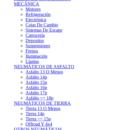
Asfalto 15p
Asfalto 16p
Asfalto 17p
Asfalto >= 18p
NEUMÁTICOS DE TIERRA
Tierra 13 O Menos
Tierra 14p
Tierra >= 15p
Offroad Y 4x4
OTROS NEUMÁTICOS
Otros Tipos De Neumáticos
HABITACULO
Asiento Baquet
Arneses
Volantes
Pedales
Extinción
Resto De Accesorios
EQUIPACIÓN PILOTO/COPILOTO
Packs Completos
Monos De Competición
Botines De Competición
Guantes
Ropa Interior
Cascos