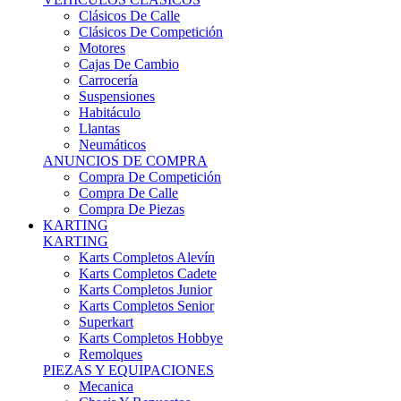
Karts Completos Alevín
Karts Completos Cadete
Karts Completos Junior
Karts Completos Senior
Superkart
Karts Completos Hobbye
Remolques
PIEZAS Y EQUIPACIONES
Mecanica
Chasis Y Repuestos
Frenos
Llantas
Neumáticos
Equipación Adultos
Equipación Niños
Resto De Piezas
ANUNCIOS DE COMPRA
Compra De Karts
Compra De Piezas
BARQUETAS, FÓRMULAS Y CM
BARQUETAS, FÓRMULAS Y CM
Barquetas
Fórmulas
Cm
Prototipos