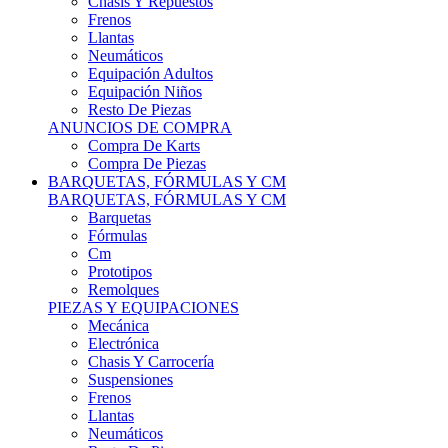
Remolques
PIEZAS Y EQUIPACIONES
Mecánica
Electrónica
Chasis Y Carrocería
Suspensiones
Frenos
Llantas
Neumáticos
Resto De Piezas
ANUNCIOS DE COMPRA
Compra Vehículos
Compra De Piezas
CARCROSS Y FÓRMULAS
CARCROSS Y FORMULAS TT
Carcross
Formulas Tt Autocross
Remolques
PIEZAS Y EQUIPACIONES
Mecanica
Electrónica
Chasis Y Carrocería
Suspensiones
Frenos
Llantas