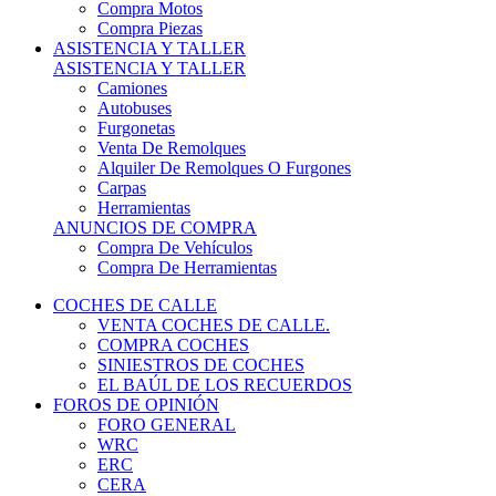
COCHES DE CALLE
VENTA COCHES DE CALLE.
COMPRA COCHES
SINIESTROS DE COCHES
EL BAÚL DE LOS RECUERDOS
FOROS DE OPINIÓN
FORO GENERAL
WRC
ERC
CERA
CERT - CERTT
CET / CER
FORO TÉCNICO
PRUEBAS DE VEHÍCULOS DE CALLE.
VIDEOS DE RALLY.
A CONTRATRAMO
TIENDA ONLINE
NUEVO ANUNCIO
Inicio
Piezas de Competición