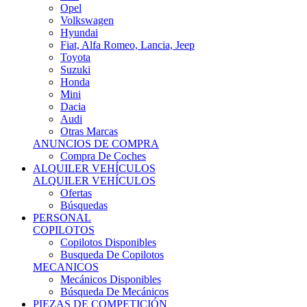
Ofertas
Búsquedas
PERSONAL
COPILOTOS
Copilotos Disponibles
Busqueda De Copilotos
MECANICOS
Mecánicos Disponibles
Búsqueda De Mecánicos
PIEZAS DE COMPETICIÓN
MECÁNICA
Motores
Refrigeración
Electrónica
Cajas De Cambio
Sistemas De Escape
Carrocería
Depositos
Suspensiones
Frenos
Iluminación
Llantas
NEUMÁTICOS DE ASFALTO
Asfalto 13 O Menos
Asfalto 14p