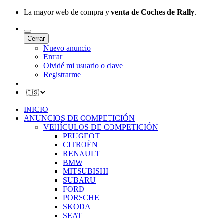
La mayor web de compra y
venta de Coches de Rally
.
Cerrar
Nuevo anuncio
Entrar
Olvidé mi usuario o clave
Registrarme
INICIO
ANUNCIOS DE COMPETICIÓN
VEHÍCULOS DE COMPETICIÓN
PEUGEOT
CITROËN
RENAULT
BMW
MITSUBISHI
SUBARU
FORD
PORSCHE
SKODA
SEAT