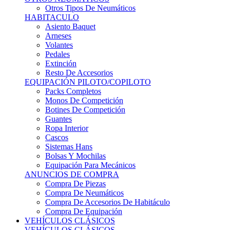
Sistemas Hans
Bolsas Y Mochilas
Equipación Para Mecánicos
ANUNCIOS DE COMPRA
Compra De Piezas
Compra De Neumáticos
Compra De Accesorios De Habitáculo
Compra De Equipación
VEHÍCULOS CLÁSICOS
VEHÍCULOS CLÁSICOS
Clásicos De Calle
Clásicos De Competición
Motores
Cajas De Cambio
Carrocería
Suspensiones
Habitáculo
Llantas
Neumáticos
ANUNCIOS DE COMPRA
Compra De Competición
Compra De Calle
Compra De Piezas
KARTING
KARTING