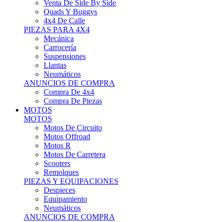
Motos Offroad
Motos R
Motos De Carretera
Scooters
Remolques
PIEZAS Y EQUIPACIONES
Despieces
Equipamiento
Neumáticos
ANUNCIOS DE COMPRA
Compra Motos
Compra Piezas
ASISTENCIA Y TALLER
ASISTENCIA Y TALLER
Camiones
Autobuses
Furgonetas
Venta De Remolques
Alquiler De Remolques O Furgones
Carpas
Herramientas
ANUNCIOS DE COMPRA
Compra De Vehículos
Compra De Herramientas