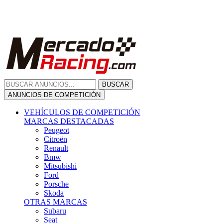
Citroën
Renault
Bmw
Mitsubishi
Ford
Porsche
Skoda
OTRAS MARCAS
Subaru
Seat
Opel
Volkswagen
Hyundai
Fiat, Alfa Romeo, Lancia, Jeep
Toyota
Suzuki
Honda
Mini
Dacia
Audi
Otras Marcas
ANUNCIOS DE COMPRA
Compra De Coches
ALQUILER VEHÍCULOS
ALQUILER VEHÍCULOS