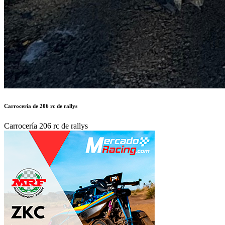
4.500 €
Autor:
HUGO_GT
Publicado en:
Piezas de Competición /
Carrocería
Publicado el:
08-Jun-2026 21:29
Referencia:
765893
Visualizaciones:
647
Provincia:
Pontevedra