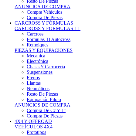
Neumáticos
Resto De Piezas
Equipación Piloto
ANUNCIOS DE COMPRA
Compra De Cc Y Tt
Compra De Piezas
4X4 Y OFFROAD
VEHÍCULOS 4X4
Prototipos
Venta De Side By Side
Quads Y Buggys
4x4 De Calle
PIEZAS PARA 4X4
Mecánica
Carrocería
Suspensiones
Llantas
Neumáticos
ANUNCIOS DE COMPRA
Compra De 4x4
Compra De Piezas
MOTOS
MOTOS
Motos De Circuito