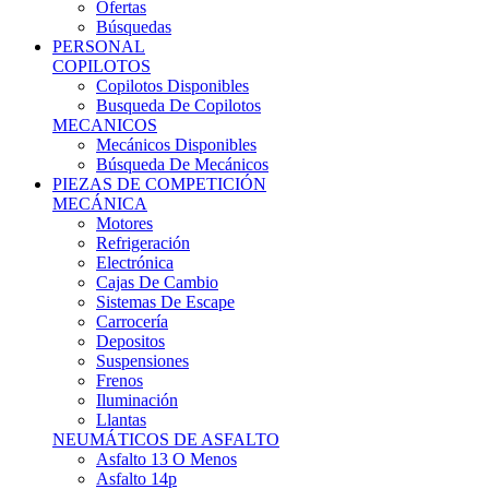
Ofertas
Búsquedas
PERSONAL
COPILOTOS
Copilotos Disponibles
Busqueda De Copilotos
MECANICOS
Mecánicos Disponibles
Búsqueda De Mecánicos
PIEZAS DE COMPETICIÓN
MECÁNICA
Motores
Refrigeración
Electrónica
Cajas De Cambio
Sistemas De Escape
Carrocería
Depositos
Suspensiones
Frenos
Iluminación
Llantas
NEUMÁTICOS DE ASFALTO
Asfalto 13 O Menos
Asfalto 14p