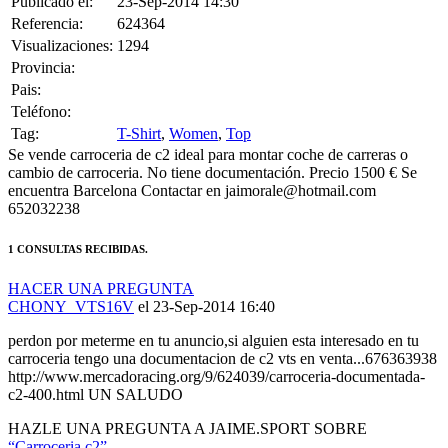
Publicado el:
23-Sep-2014 14:30
Referencia:
624364
Visualizaciones:
1294
Provincia:
Pais:
Teléfono:
Tag:
T-Shirt
,
Women
,
Top
Se vende carroceria de c2 ideal para montar coche de carreras o
cambio de carroceria. No tiene documentación. Precio 1500 € Se
encuentra Barcelona Contactar en jaimorale@hotmail.com
652032238
1 CONSULTAS RECIBIDAS.
HACER UNA PREGUNTA
CHONY_VTS16V
el 23-Sep-2014 16:40
perdon por meterme en tu anuncio,si alguien esta interesado en tu
carroceria tengo una documentacion de c2 vts en venta...676363938
http://www.mercadoracing.org/9/624039/carroceria-documentada-
c2-400.html UN SALUDO
HAZLE UNA PREGUNTA A JAIME.SPORT SOBRE
“Carroceria c2”