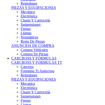
Remolques
PIEZAS Y EQUIPACIONES
Mecánica
Electrónica
Chasis Y Carrocería
Suspensiones
Frenos
Llantas
Neumáticos
Resto De Piezas
ANUNCIOS DE COMPRA
Compra Vehículos
Compra De Piezas
CARCROSS Y FÓRMULAS
CARCROSS Y FORMULAS TT
Carcross
Formulas Tt Autocross
Remolques
PIEZAS Y EQUIPACIONES
Mecanica
Electrónica
Chasis Y Carrocería
Suspensiones
Frenos
Llantas