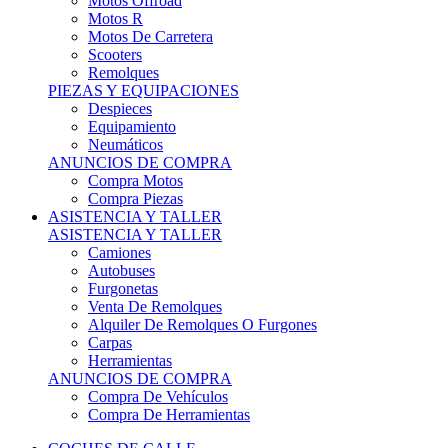
Motos Offroad
Motos R
Motos De Carretera
Scooters
Remolques
PIEZAS Y EQUIPACIONES
Despieces
Equipamiento
Neumáticos
ANUNCIOS DE COMPRA
Compra Motos
Compra Piezas
ASISTENCIA Y TALLER
ASISTENCIA Y TALLER
Camiones
Autobuses
Furgonetas
Venta De Remolques
Alquiler De Remolques O Furgones
Carpas
Herramientas
ANUNCIOS DE COMPRA
Compra De Vehículos
Compra De Herramientas