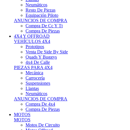
Neumáticos
Resto De Piezas
Equipación Piloto
ANUNCIOS DE COMPRA
Compra De Cc Y Tt
Compra De Piezas
4X4 Y OFFROAD
VEHÍCULOS 4X4
Prototipos
Venta De Side By Side
Quads Y Buggys
4x4 De Calle
PIEZAS PARA 4X4
Mecánica
Carrocería
Suspensiones
Llantas
Neumáticos
ANUNCIOS DE COMPRA
Compra De 4x4
Compra De Piezas
MOTOS
MOTOS
Motos De Circuito