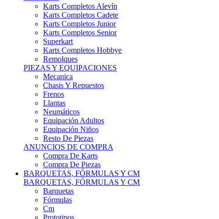
Karts Completos Alevín
Karts Completos Cadete
Karts Completos Junior
Karts Completos Senior
Superkart
Karts Completos Hobbye
Remolques
PIEZAS Y EQUIPACIONES
Mecanica
Chasis Y Repuestos
Frenos
Llantas
Neumáticos
Equipación Adultos
Equipación Niños
Resto De Piezas
ANUNCIOS DE COMPRA
Compra De Karts
Compra De Piezas
BARQUETAS, FÓRMULAS Y CM
BARQUETAS, FÓRMULAS Y CM
Barquetas
Fórmulas
Cm
Prototipos