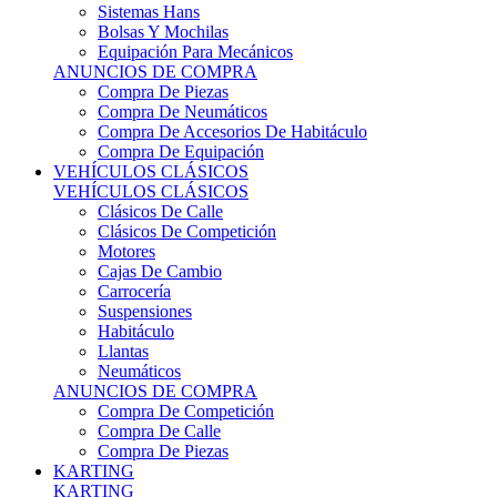
Sistemas Hans
Bolsas Y Mochilas
Equipación Para Mecánicos
ANUNCIOS DE COMPRA
Compra De Piezas
Compra De Neumáticos
Compra De Accesorios De Habitáculo
Compra De Equipación
VEHÍCULOS CLÁSICOS
VEHÍCULOS CLÁSICOS
Clásicos De Calle
Clásicos De Competición
Motores
Cajas De Cambio
Carrocería
Suspensiones
Habitáculo
Llantas
Neumáticos
ANUNCIOS DE COMPRA
Compra De Competición
Compra De Calle
Compra De Piezas
KARTING
KARTING