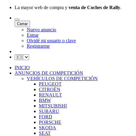
La mayor web de compra y
venta de Coches de Rally
.
Cerrar
Nuevo anuncio
Entrar
Olvidé mi usuario o clave
Registrarme
INICIO
ANUNCIOS DE COMPETICIÓN
VEHÍCULOS DE COMPETICIÓN
PEUGEOT
CITROËN
RENAULT
BMW
MITSUBISHI
SUBARU
FORD
PORSCHE
SKODA
SEAT