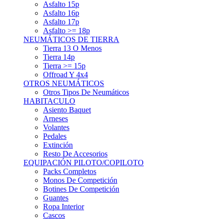
Asfalto 15p
Asfalto 16p
Asfalto 17p
Asfalto >= 18p
NEUMÁTICOS DE TIERRA
Tierra 13 O Menos
Tierra 14p
Tierra >= 15p
Offroad Y 4x4
OTROS NEUMÁTICOS
Otros Tipos De Neumáticos
HABITACULO
Asiento Baquet
Arneses
Volantes
Pedales
Extinción
Resto De Accesorios
EQUIPACIÓN PILOTO/COPILOTO
Packs Completos
Monos De Competición
Botines De Competición
Guantes
Ropa Interior
Cascos