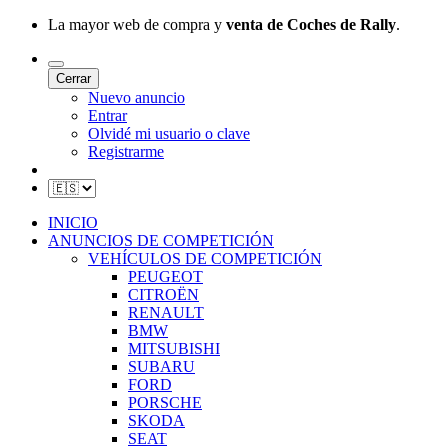
La mayor web de compra y
venta de Coches de Rally
.
Cerrar
Nuevo anuncio
Entrar
Olvidé mi usuario o clave
Registrarme
INICIO
ANUNCIOS DE COMPETICIÓN
VEHÍCULOS DE COMPETICIÓN
PEUGEOT
CITROËN
RENAULT
BMW
MITSUBISHI
SUBARU
FORD
PORSCHE
SKODA
SEAT