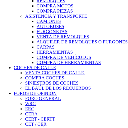
REMOLQUES
COMPRA MOTOS
COMPRA PIEZAS
ASISTENCIA Y TRANSPORTE
CAMIONES
AUTOBUSES
FURGONETAS
VENTA DE REMOLQUES
ALQUILER DE REMOLQUES O FURGONES
CARPAS
HERRAMIENTAS
COMPRA DE VEHÍCULOS
COMPRA DE HERRAMIENTAS
COCHES DE CALLE
VENTA COCHES DE CALLE.
COMPRA COCHES
SINIESTROS DE COCHES
EL BAÚL DE LOS RECUERDOS
FOROS DE OPINIÓN
FORO GENERAL
WRC
ERC
CERA
CERT - CERTT
CET / CER