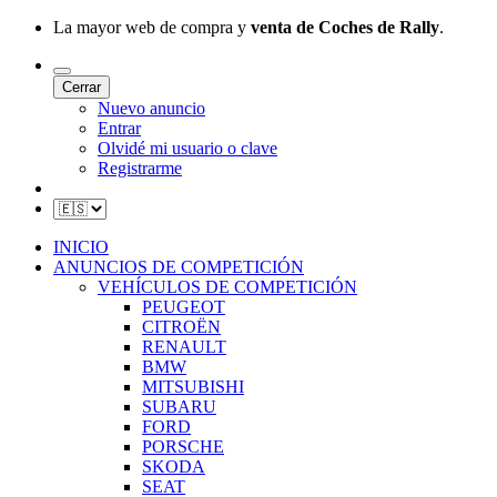
La mayor web de compra y
venta de Coches de Rally
.
Cerrar
Nuevo anuncio
Entrar
Olvidé mi usuario o clave
Registrarme
INICIO
ANUNCIOS DE COMPETICIÓN
VEHÍCULOS DE COMPETICIÓN
PEUGEOT
CITROËN
RENAULT
BMW
MITSUBISHI
SUBARU
FORD
PORSCHE
SKODA
SEAT