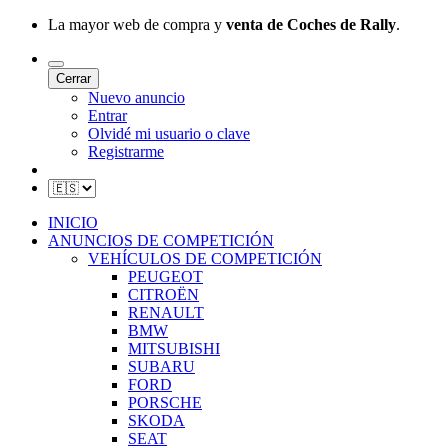
La mayor web de compra y
venta de Coches de Rally
.
Cerrar
Nuevo anuncio
Entrar
Olvidé mi usuario o clave
Registrarme
INICIO
ANUNCIOS DE COMPETICIÓN
VEHÍCULOS DE COMPETICIÓN
PEUGEOT
CITROËN
RENAULT
BMW
MITSUBISHI
SUBARU
FORD
PORSCHE
SKODA
SEAT