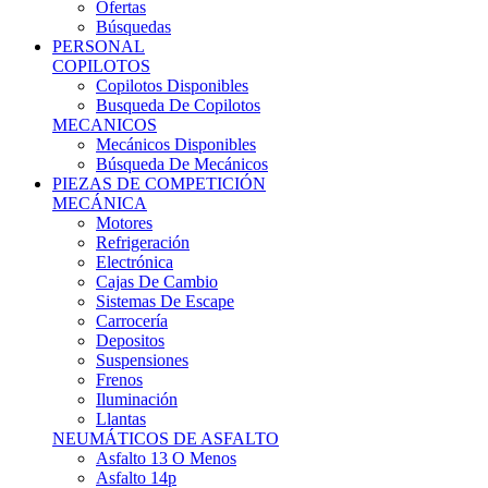
Ofertas
Búsquedas
PERSONAL
COPILOTOS
Copilotos Disponibles
Busqueda De Copilotos
MECANICOS
Mecánicos Disponibles
Búsqueda De Mecánicos
PIEZAS DE COMPETICIÓN
MECÁNICA
Motores
Refrigeración
Electrónica
Cajas De Cambio
Sistemas De Escape
Carrocería
Depositos
Suspensiones
Frenos
Iluminación
Llantas
NEUMÁTICOS DE ASFALTO
Asfalto 13 O Menos
Asfalto 14p