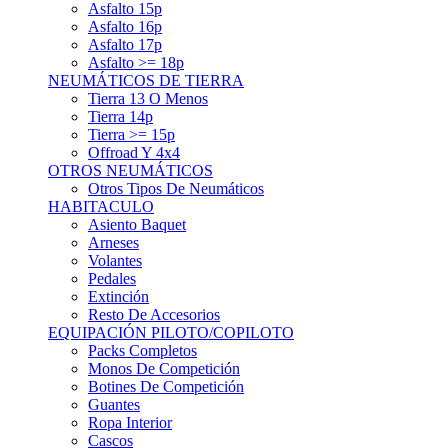
Asfalto 15p
Asfalto 16p
Asfalto 17p
Asfalto >= 18p
NEUMÁTICOS DE TIERRA
Tierra 13 O Menos
Tierra 14p
Tierra >= 15p
Offroad Y 4x4
OTROS NEUMÁTICOS
Otros Tipos De Neumáticos
HABITACULO
Asiento Baquet
Arneses
Volantes
Pedales
Extinción
Resto De Accesorios
EQUIPACIÓN PILOTO/COPILOTO
Packs Completos
Monos De Competición
Botines De Competición
Guantes
Ropa Interior
Cascos