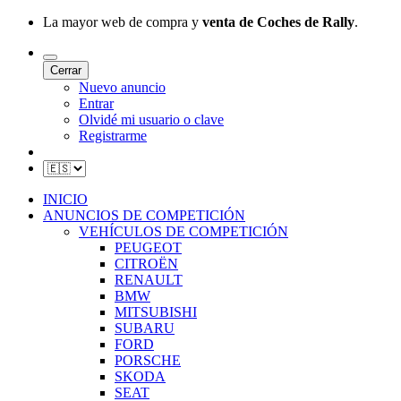
La mayor web de compra y
venta de Coches de Rally
.
Cerrar
Nuevo anuncio
Entrar
Olvidé mi usuario o clave
Registrarme
INICIO
ANUNCIOS DE COMPETICIÓN
VEHÍCULOS DE COMPETICIÓN
PEUGEOT
CITROËN
RENAULT
BMW
MITSUBISHI
SUBARU
FORD
PORSCHE
SKODA
SEAT