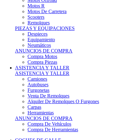
Motos Offroad
Motos R
Motos De Carretera
Scooters
Remolques
PIEZAS Y EQUIPACIONES
Despieces
Equipamiento
Neumáticos
ANUNCIOS DE COMPRA
Compra Motos
Compra Piezas
ASISTENCIA Y TALLER
ASISTENCIA Y TALLER
Camiones
Autobuses
Furgonetas
Venta De Remolques
Alquiler De Remolques O Furgones
Carpas
Herramientas
ANUNCIOS DE COMPRA
Compra De Vehículos
Compra De Herramientas