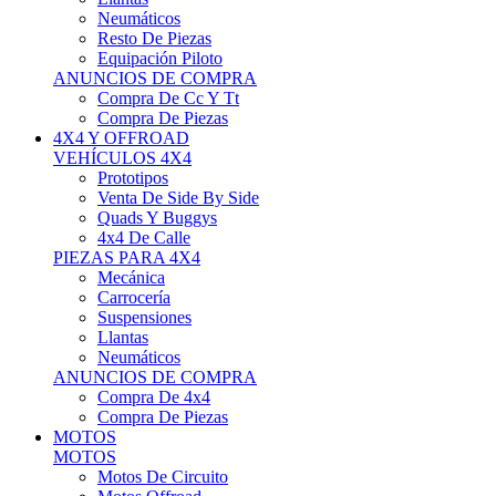
Neumáticos
Resto De Piezas
Equipación Piloto
ANUNCIOS DE COMPRA
Compra De Cc Y Tt
Compra De Piezas
4X4 Y OFFROAD
VEHÍCULOS 4X4
Prototipos
Venta De Side By Side
Quads Y Buggys
4x4 De Calle
PIEZAS PARA 4X4
Mecánica
Carrocería
Suspensiones
Llantas
Neumáticos
ANUNCIOS DE COMPRA
Compra De 4x4
Compra De Piezas
MOTOS
MOTOS
Motos De Circuito