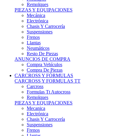
Remolques
PIEZAS Y EQUIPACIONES
Mecánica
Electrónica
Chasis Y Carrocería
Suspensiones
Frenos
Llantas
Neumáticos
Resto De Piezas
ANUNCIOS DE COMPRA
Compra Vehículos
Compra De Piezas
CARCROSS Y FÓRMULAS
CARCROSS Y FORMULAS TT
Carcross
Formulas Tt Autocross
Remolques
PIEZAS Y EQUIPACIONES
Mecanica
Electrónica
Chasis Y Carrocería
Suspensiones
Frenos
Llantas