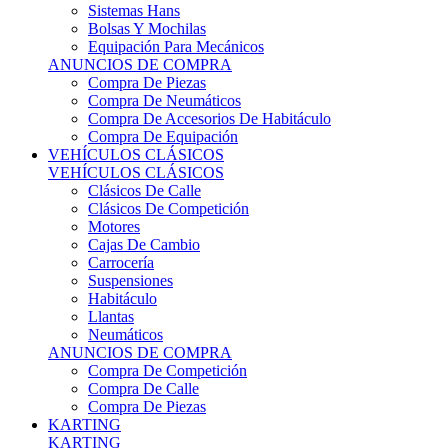
Sistemas Hans
Bolsas Y Mochilas
Equipación Para Mecánicos
ANUNCIOS DE COMPRA
Compra De Piezas
Compra De Neumáticos
Compra De Accesorios De Habitáculo
Compra De Equipación
VEHÍCULOS CLÁSICOS
VEHÍCULOS CLÁSICOS
Clásicos De Calle
Clásicos De Competición
Motores
Cajas De Cambio
Carrocería
Suspensiones
Habitáculo
Llantas
Neumáticos
ANUNCIOS DE COMPRA
Compra De Competición
Compra De Calle
Compra De Piezas
KARTING
KARTING