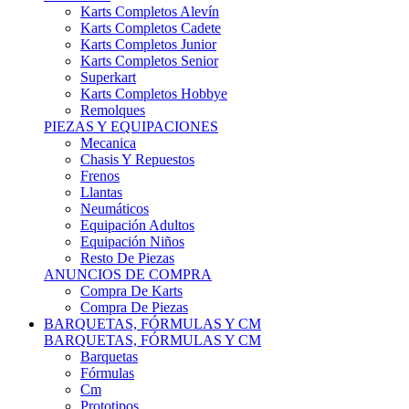
Karts Completos Alevín
Karts Completos Cadete
Karts Completos Junior
Karts Completos Senior
Superkart
Karts Completos Hobbye
Remolques
PIEZAS Y EQUIPACIONES
Mecanica
Chasis Y Repuestos
Frenos
Llantas
Neumáticos
Equipación Adultos
Equipación Niños
Resto De Piezas
ANUNCIOS DE COMPRA
Compra De Karts
Compra De Piezas
BARQUETAS, FÓRMULAS Y CM
BARQUETAS, FÓRMULAS Y CM
Barquetas
Fórmulas
Cm
Prototipos