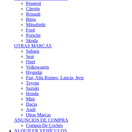
Citroën
Renault
Bmw
Mitsubishi
Ford
Porsche
Skoda
OTRAS MARCAS
Subaru
Seat
Opel
Volkswagen
Hyundai
Fiat, Alfa Romeo, Lancia, Jeep
Toyota
Suzuki
Honda
Mini
Dacia
Audi
Otras Marcas
ANUNCIOS DE COMPRA
Compra De Coches
ALQUILER VEHÍCULOS
ALQUILER VEHÍCULOS