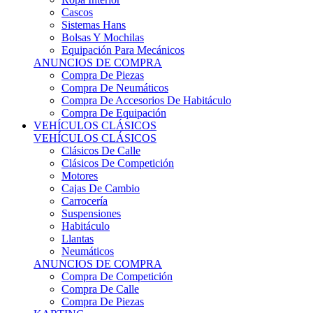
Sistemas Hans
Bolsas Y Mochilas
Equipación Para Mecánicos
ANUNCIOS DE COMPRA
Compra De Piezas
Compra De Neumáticos
Compra De Accesorios De Habitáculo
Compra De Equipación
VEHÍCULOS CLÁSICOS
VEHÍCULOS CLÁSICOS
Clásicos De Calle
Clásicos De Competición
Motores
Cajas De Cambio
Carrocería
Suspensiones
Habitáculo
Llantas
Neumáticos
ANUNCIOS DE COMPRA
Compra De Competición
Compra De Calle
Compra De Piezas
KARTING
KARTING