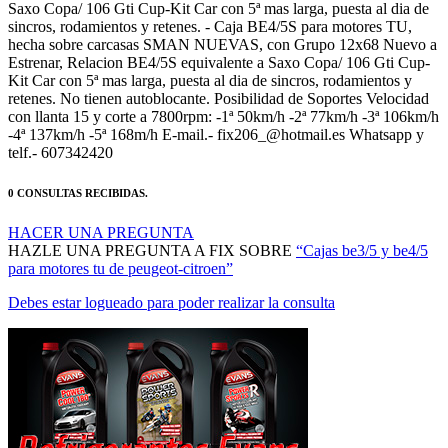
sincros, rodamientos y retenes. - Caja BE4/5S para motores TU,
hecha sobre carcasas SMAN NUEVAS, con Grupo 12x68 Nuevo a
Estrenar, Relacion BE4/5S equivalente a Saxo Copa/ 106 Gti Cup-
Kit Car con 5ª mas larga, puesta al dia de sincros, rodamientos y
retenes. No tienen autoblocante. Posibilidad de Soportes Velocidad
con llanta 15 y corte a 7800rpm: -1ª 50km/h -2ª 77km/h -3ª 106km/h
-4ª 137km/h -5ª 168m/h E-mail.- fix206_@hotmail.es Whatsapp y
telf.- 607342420
0 CONSULTAS RECIBIDAS.
HACER UNA PREGUNTA
HAZLE UNA PREGUNTA A FIX SOBRE
“Cajas be3/5 y be4/5
para motores tu de peugeot-citroen”
Debes estar logueado para poder realizar la consulta