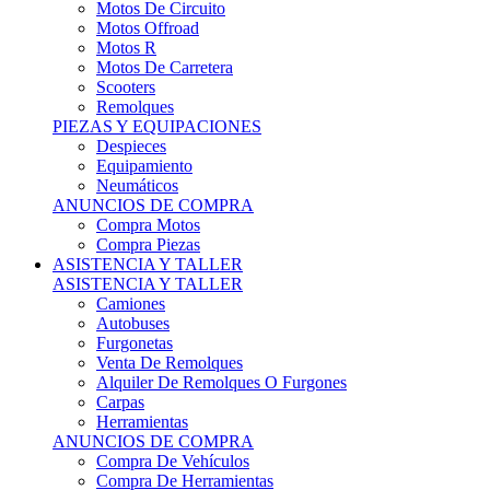
Motos Offroad
Motos R
Motos De Carretera
Scooters
Remolques
PIEZAS Y EQUIPACIONES
Despieces
Equipamiento
Neumáticos
ANUNCIOS DE COMPRA
Compra Motos
Compra Piezas
ASISTENCIA Y TALLER
ASISTENCIA Y TALLER
Camiones
Autobuses
Furgonetas
Venta De Remolques
Alquiler De Remolques O Furgones
Carpas
Herramientas
ANUNCIOS DE COMPRA
Compra De Vehículos
Compra De Herramientas