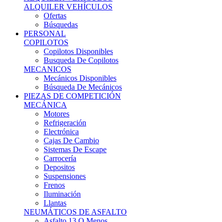
Ofertas
Búsquedas
PERSONAL
COPILOTOS
Copilotos Disponibles
Busqueda De Copilotos
MECANICOS
Mecánicos Disponibles
Búsqueda De Mecánicos
PIEZAS DE COMPETICIÓN
MECÁNICA
Motores
Refrigeración
Electrónica
Cajas De Cambio
Sistemas De Escape
Carrocería
Depositos
Suspensiones
Frenos
Iluminación
Llantas
NEUMÁTICOS DE ASFALTO
Asfalto 13 O Menos
Asfalto 14p