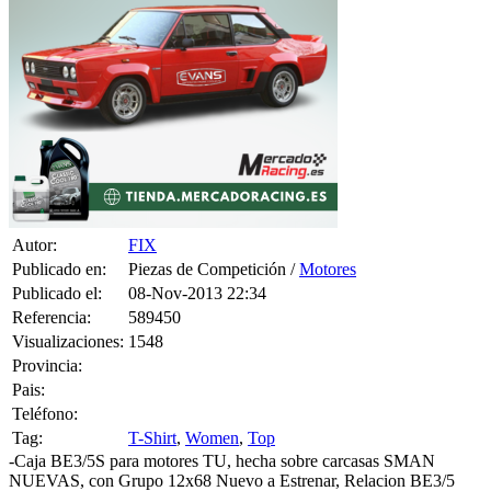
Autor:
FIX
Publicado en:
Piezas de Competición /
Motores
Publicado el:
08-Nov-2013 22:34
Referencia:
589450
Visualizaciones:
1548
Provincia:
Pais:
Teléfono:
Tag:
T-Shirt
,
Women
,
Top
-Caja BE3/5S para motores TU, hecha sobre carcasas SMAN
NUEVAS, con Grupo 12x68 Nuevo a Estrenar, Relacion BE3/5
Saxo Copa/ 106 Gti Cup-Kit Car con 5ª mas larga, puesta al dia de