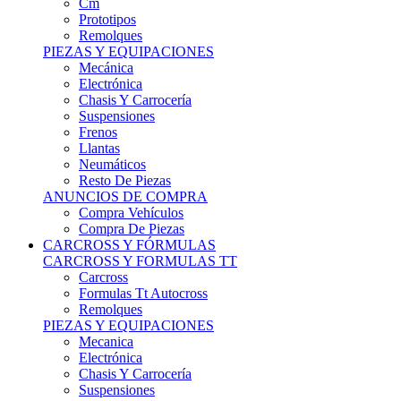
Remolques
PIEZAS Y EQUIPACIONES
Mecánica
Electrónica
Chasis Y Carrocería
Suspensiones
Frenos
Llantas
Neumáticos
Resto De Piezas
ANUNCIOS DE COMPRA
Compra Vehículos
Compra De Piezas
CARCROSS Y FÓRMULAS
CARCROSS Y FORMULAS TT
Carcross
Formulas Tt Autocross
Remolques
PIEZAS Y EQUIPACIONES
Mecanica
Electrónica
Chasis Y Carrocería
Suspensiones
Frenos
Llantas