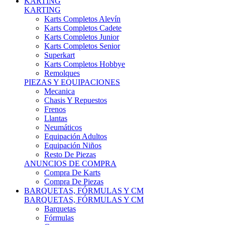
Karts Completos Alevín
Karts Completos Cadete
Karts Completos Junior
Karts Completos Senior
Superkart
Karts Completos Hobbye
Remolques
PIEZAS Y EQUIPACIONES
Mecanica
Chasis Y Repuestos
Frenos
Llantas
Neumáticos
Equipación Adultos
Equipación Niños
Resto De Piezas
ANUNCIOS DE COMPRA
Compra De Karts
Compra De Piezas
BARQUETAS, FÓRMULAS Y CM
BARQUETAS, FÓRMULAS Y CM
Barquetas
Fórmulas
Cm
Prototipos