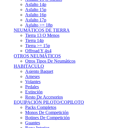
Asfalto 15p
Asfalto 16p
Asfalto 17p
Asfalto >= 18p
NEUMÁTICOS DE TIERRA
Tierra 13 O Menos
Tierra 14p
Tierra >= 15p
Offroad Y 4x4
OTROS NEUMÁTICOS
Otros Tipos De Neumáticos
HABITACULO
Asiento Baquet
Arneses
Volantes
Pedales
Extinción
Resto De Accesorios
EQUIPACIÓN PILOTO/COPILOTO
Packs Completos
Monos De Competición
Botines De Competición
Guantes
Ropa Interior
Cascos