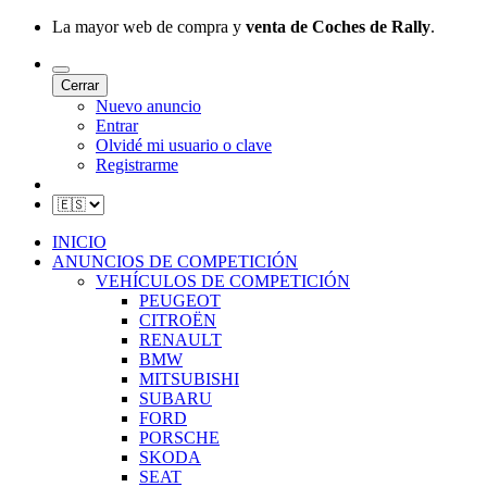
La mayor web de compra y
venta de Coches de Rally
.
Cerrar
Nuevo anuncio
Entrar
Olvidé mi usuario o clave
Registrarme
INICIO
ANUNCIOS DE COMPETICIÓN
VEHÍCULOS DE COMPETICIÓN
PEUGEOT
CITROËN
RENAULT
BMW
MITSUBISHI
SUBARU
FORD
PORSCHE
SKODA
SEAT