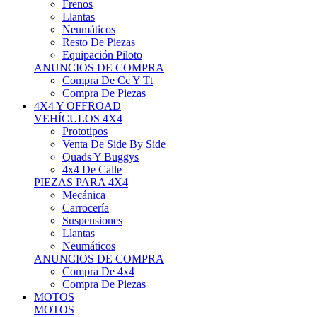
Neumáticos
Resto De Piezas
Equipación Piloto
ANUNCIOS DE COMPRA
Compra De Cc Y Tt
Compra De Piezas
4X4 Y OFFROAD
VEHÍCULOS 4X4
Prototipos
Venta De Side By Side
Quads Y Buggys
4x4 De Calle
PIEZAS PARA 4X4
Mecánica
Carrocería
Suspensiones
Llantas
Neumáticos
ANUNCIOS DE COMPRA
Compra De 4x4
Compra De Piezas
MOTOS
MOTOS
Motos De Circuito