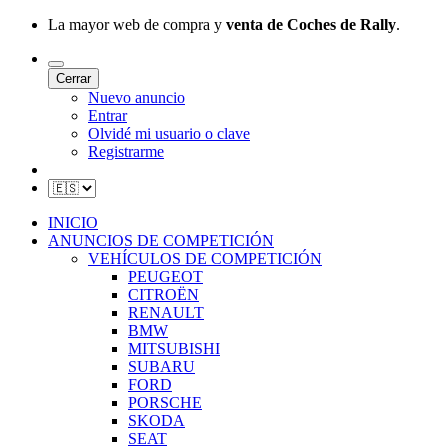
La mayor web de compra y
venta de Coches de Rally
.
Cerrar
Nuevo anuncio
Entrar
Olvidé mi usuario o clave
Registrarme
INICIO
ANUNCIOS DE COMPETICIÓN
VEHÍCULOS DE COMPETICIÓN
PEUGEOT
CITROËN
RENAULT
BMW
MITSUBISHI
SUBARU
FORD
PORSCHE
SKODA
SEAT