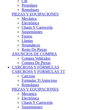
Remolques
PIEZAS Y EQUIPACIONES
Mecánica
Electrónica
Chasis Y Carrocería
Suspensiones
Frenos
Llantas
Neumáticos
Resto De Piezas
ANUNCIOS DE COMPRA
Compra Vehículos
Compra De Piezas
CARCROSS Y FÓRMULAS
CARCROSS Y FORMULAS TT
Carcross
Formulas Tt Autocross
Remolques
PIEZAS Y EQUIPACIONES
Mecanica
Electrónica
Chasis Y Carrocería
Suspensiones
Frenos
Llantas