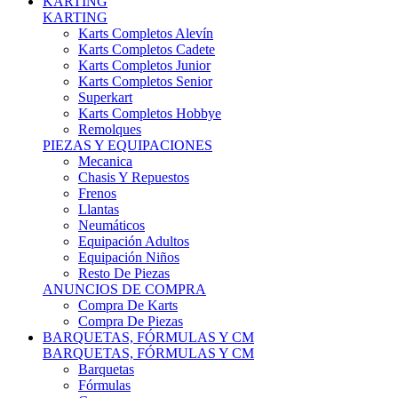
Karts Completos Alevín
Karts Completos Cadete
Karts Completos Junior
Karts Completos Senior
Superkart
Karts Completos Hobbye
Remolques
PIEZAS Y EQUIPACIONES
Mecanica
Chasis Y Repuestos
Frenos
Llantas
Neumáticos
Equipación Adultos
Equipación Niños
Resto De Piezas
ANUNCIOS DE COMPRA
Compra De Karts
Compra De Piezas
BARQUETAS, FÓRMULAS Y CM
BARQUETAS, FÓRMULAS Y CM
Barquetas
Fórmulas
Cm
Prototipos