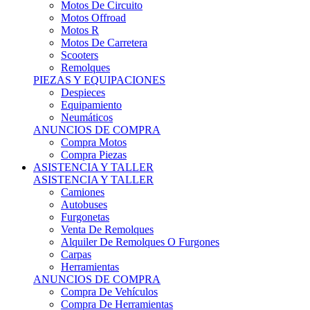
Motos Offroad
Motos R
Motos De Carretera
Scooters
Remolques
PIEZAS Y EQUIPACIONES
Despieces
Equipamiento
Neumáticos
ANUNCIOS DE COMPRA
Compra Motos
Compra Piezas
ASISTENCIA Y TALLER
ASISTENCIA Y TALLER
Camiones
Autobuses
Furgonetas
Venta De Remolques
Alquiler De Remolques O Furgones
Carpas
Herramientas
ANUNCIOS DE COMPRA
Compra De Vehículos
Compra De Herramientas