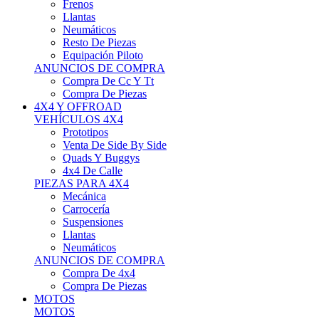
Neumáticos
Resto De Piezas
Equipación Piloto
ANUNCIOS DE COMPRA
Compra De Cc Y Tt
Compra De Piezas
4X4 Y OFFROAD
VEHÍCULOS 4X4
Prototipos
Venta De Side By Side
Quads Y Buggys
4x4 De Calle
PIEZAS PARA 4X4
Mecánica
Carrocería
Suspensiones
Llantas
Neumáticos
ANUNCIOS DE COMPRA
Compra De 4x4
Compra De Piezas
MOTOS
MOTOS
Motos De Circuito