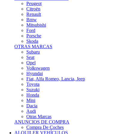
Citroën
Renault
Bmw
Mitsubishi
Ford
Porsche
Skoda
OTRAS MARCAS
Subaru
Seat
Opel
Volkswagen
Hyundai
Fiat, Alfa Romeo, Lancia, Jeep
Toyota
Suzuki
Honda
Mini
Dacia
Audi
Otras Marcas
ANUNCIOS DE COMPRA
Compra De Coches
ALQUILER VEHÍCULOS
ALQUILER VEHÍCULOS