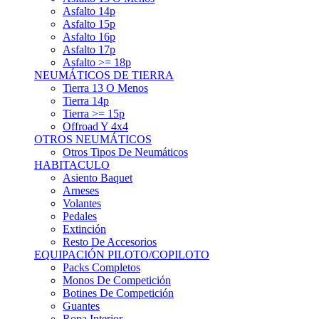
Asfalto 15p
Asfalto 16p
Asfalto 17p
Asfalto >= 18p
NEUMÁTICOS DE TIERRA
Tierra 13 O Menos
Tierra 14p
Tierra >= 15p
Offroad Y 4x4
OTROS NEUMÁTICOS
Otros Tipos De Neumáticos
HABITACULO
Asiento Baquet
Arneses
Volantes
Pedales
Extinción
Resto De Accesorios
EQUIPACIÓN PILOTO/COPILOTO
Packs Completos
Monos De Competición
Botines De Competición
Guantes
Ropa Interior
Cascos