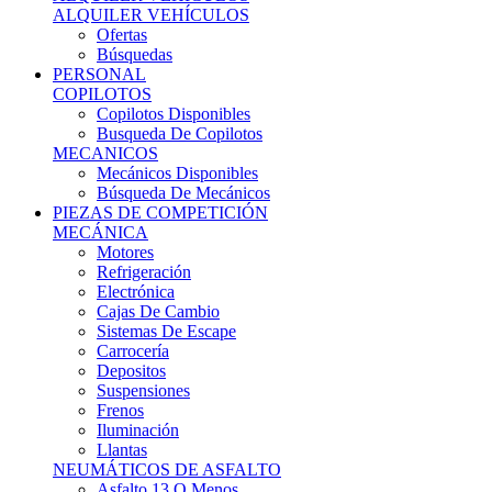
Ofertas
Búsquedas
PERSONAL
COPILOTOS
Copilotos Disponibles
Busqueda De Copilotos
MECANICOS
Mecánicos Disponibles
Búsqueda De Mecánicos
PIEZAS DE COMPETICIÓN
MECÁNICA
Motores
Refrigeración
Electrónica
Cajas De Cambio
Sistemas De Escape
Carrocería
Depositos
Suspensiones
Frenos
Iluminación
Llantas
NEUMÁTICOS DE ASFALTO
Asfalto 13 O Menos
Asfalto 14p