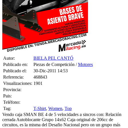
Autor:
BIELA PEL CANTÓ
Publicado en:
Piezas de Competición /
Motores
Publicado el:
30-Dic-2011 14:53
Referencia:
468843
Visualizaciones:
1901
Provincia:
Pais:
Teléfono:
Tag:
T-Shirt
,
Women
,
Top
Vendo caja SMAN BE 4 de 5 velocidades a sincros con: Relación
cerrada Autoblocante Grupo 14x62 Caja original de 206cc de
circuitos, es la misma del Desafio Nacional pero on un grupo más
largo. Grupo 14x 62 1a 12x35 2a 16x30 3a 20x28 4a 20x23 5a
27x26 Esto en llanta 15- con michelin de competición es una punta