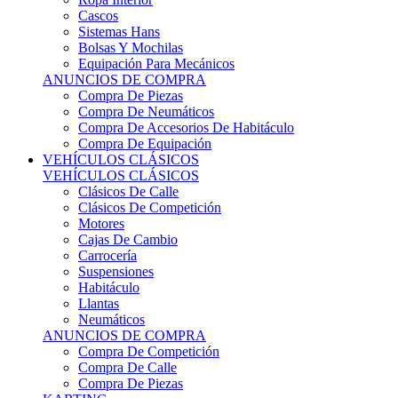
Sistemas Hans
Bolsas Y Mochilas
Equipación Para Mecánicos
ANUNCIOS DE COMPRA
Compra De Piezas
Compra De Neumáticos
Compra De Accesorios De Habitáculo
Compra De Equipación
VEHÍCULOS CLÁSICOS
VEHÍCULOS CLÁSICOS
Clásicos De Calle
Clásicos De Competición
Motores
Cajas De Cambio
Carrocería
Suspensiones
Habitáculo
Llantas
Neumáticos
ANUNCIOS DE COMPRA
Compra De Competición
Compra De Calle
Compra De Piezas
KARTING
KARTING