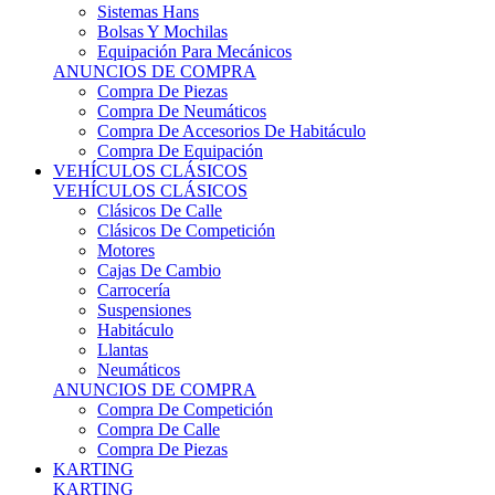
Sistemas Hans
Bolsas Y Mochilas
Equipación Para Mecánicos
ANUNCIOS DE COMPRA
Compra De Piezas
Compra De Neumáticos
Compra De Accesorios De Habitáculo
Compra De Equipación
VEHÍCULOS CLÁSICOS
VEHÍCULOS CLÁSICOS
Clásicos De Calle
Clásicos De Competición
Motores
Cajas De Cambio
Carrocería
Suspensiones
Habitáculo
Llantas
Neumáticos
ANUNCIOS DE COMPRA
Compra De Competición
Compra De Calle
Compra De Piezas
KARTING
KARTING