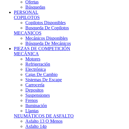
Ofertas
Búsquedas
PERSONAL
COPILOTOS
Copilotos Disponibles
Busqueda De Copilotos
MECANICOS
Mecánicos Disponibles
Búsqueda De Mecánicos
PIEZAS DE COMPETICIÓN
MECÁNICA
Motores
Refrigeración
Electrónica
Cajas De Cambio
Sistemas De Escape
Carrocería
Depositos
Suspensiones
Frenos
Iluminación
Llantas
NEUMÁTICOS DE ASFALTO
Asfalto 13 O Menos
Asfalto 14p