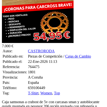
7.000 €
Autor:
CASTRORODA
Publicado en:
Piezas de Competición /
Cajas de Cambio
Publicado el:
22-Ene-2026 11:13
Referencia:
764475
Visualizaciones:
1801
Provincia:
A Coruña
Pais:
España
Teléfono:
659100449
Tag:
T-Shirt
,
Women
,
Top
Caja samsonas a crabost de 5v con carcasas sman y autoblocante
quiafe montada en peugeot 206 recién revisada con piñonería u