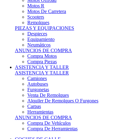
Motos Offroad
Motos R
Motos De Carretera
Scooters
Remolques
PIEZAS Y EQUIPACIONES
Despieces
Equipamiento
Neumáticos
ANUNCIOS DE COMPRA
Compra Motos
Compra Piezas
ASISTENCIA Y TALLER
ASISTENCIA Y TALLER
Camiones
Autobuses
Furgonetas
Venta De Remolques
Alquiler De Remolques O Furgones
Carpas
Herramientas
ANUNCIOS DE COMPRA
Compra De Vehículos
Compra De Herramientas