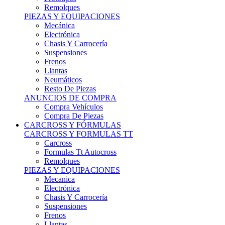
Remolques
PIEZAS Y EQUIPACIONES
Mecánica
Electrónica
Chasis Y Carrocería
Suspensiones
Frenos
Llantas
Neumáticos
Resto De Piezas
ANUNCIOS DE COMPRA
Compra Vehículos
Compra De Piezas
CARCROSS Y FÓRMULAS
CARCROSS Y FORMULAS TT
Carcross
Formulas Tt Autocross
Remolques
PIEZAS Y EQUIPACIONES
Mecanica
Electrónica
Chasis Y Carrocería
Suspensiones
Frenos
Llantas