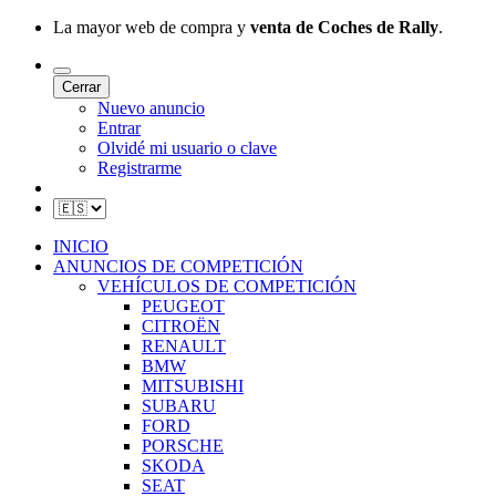
La mayor web de compra y
venta de Coches de Rally
.
Cerrar
Nuevo anuncio
Entrar
Olvidé mi usuario o clave
Registrarme
INICIO
ANUNCIOS DE COMPETICIÓN
VEHÍCULOS DE COMPETICIÓN
PEUGEOT
CITROËN
RENAULT
BMW
MITSUBISHI
SUBARU
FORD
PORSCHE
SKODA
SEAT