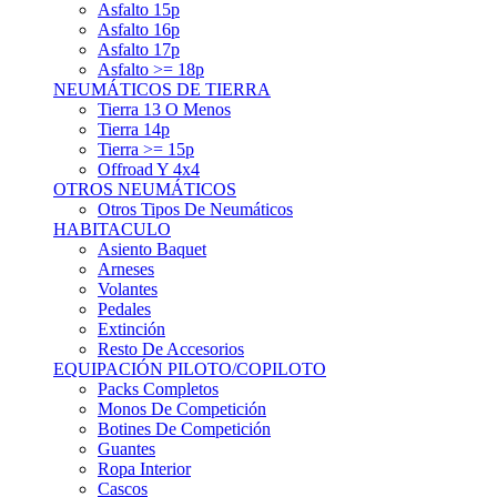
Asfalto 15p
Asfalto 16p
Asfalto 17p
Asfalto >= 18p
NEUMÁTICOS DE TIERRA
Tierra 13 O Menos
Tierra 14p
Tierra >= 15p
Offroad Y 4x4
OTROS NEUMÁTICOS
Otros Tipos De Neumáticos
HABITACULO
Asiento Baquet
Arneses
Volantes
Pedales
Extinción
Resto De Accesorios
EQUIPACIÓN PILOTO/COPILOTO
Packs Completos
Monos De Competición
Botines De Competición
Guantes
Ropa Interior
Cascos