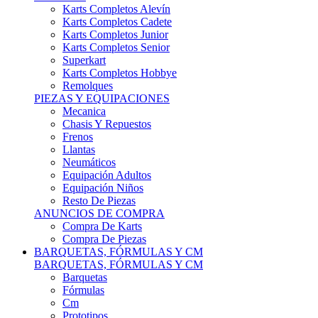
Karts Completos Alevín
Karts Completos Cadete
Karts Completos Junior
Karts Completos Senior
Superkart
Karts Completos Hobbye
Remolques
PIEZAS Y EQUIPACIONES
Mecanica
Chasis Y Repuestos
Frenos
Llantas
Neumáticos
Equipación Adultos
Equipación Niños
Resto De Piezas
ANUNCIOS DE COMPRA
Compra De Karts
Compra De Piezas
BARQUETAS, FÓRMULAS Y CM
BARQUETAS, FÓRMULAS Y CM
Barquetas
Fórmulas
Cm
Prototipos