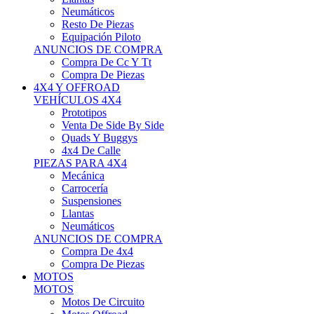
Neumáticos
Resto De Piezas
Equipación Piloto
ANUNCIOS DE COMPRA
Compra De Cc Y Tt
Compra De Piezas
4X4 Y OFFROAD
VEHÍCULOS 4X4
Prototipos
Venta De Side By Side
Quads Y Buggys
4x4 De Calle
PIEZAS PARA 4X4
Mecánica
Carrocería
Suspensiones
Llantas
Neumáticos
ANUNCIOS DE COMPRA
Compra De 4x4
Compra De Piezas
MOTOS
MOTOS
Motos De Circuito