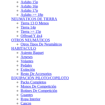
Asfalto 15p
Asfalto 16p
Asfalto 17p
Asfalto >= 18p
NEUMÁTICOS DE TIERRA
Tierra 13 O Menos
Tierra 14p
Tierra >= 15p
Offroad Y 4x4
OTROS NEUMÁTICOS
Otros Tipos De Neumáticos
HABITACULO
Asiento Baquet
Arneses
Volantes
Pedales
Extinción
Resto De Accesorios
EQUIPACIÓN PILOTO/COPILOTO
Packs Completos
Monos De Competición
Botines De Competición
Guantes
Ropa Interior
Cascos