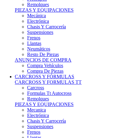
Remolques
PIEZAS Y EQUIPACIONES
Mecánica
Electrónica
Chasis Y Carrocería
Suspensiones
Frenos
Llantas
Neumáticos
Resto De Piezas
ANUNCIOS DE COMPRA
Compra Vehículos
Compra De Piezas
CARCROSS Y FÓRMULAS
CARCROSS Y FORMULAS TT
Carcross
Formulas Tt Autocross
Remolques
PIEZAS Y EQUIPACIONES
Mecanica
Electrónica
Chasis Y Carrocería
Suspensiones
Frenos
Llantas