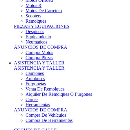
Motos Offroad
Motos R
Motos De Carretera
Scooters
Remolques
PIEZAS Y EQUIPACIONES
Despieces
Equipamiento
Neumáticos
ANUNCIOS DE COMPRA
Compra Motos
Compra Piezas
ASISTENCIA Y TALLER
ASISTENCIA Y TALLER
Camiones
Autobuses
Furgonetas
Venta De Remolques
Alquiler De Remolques O Furgones
Carpas
Herramientas
ANUNCIOS DE COMPRA
Compra De Vehículos
Compra De Herramientas