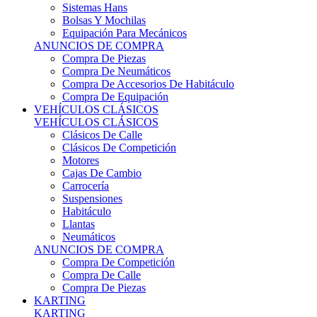
Sistemas Hans
Bolsas Y Mochilas
Equipación Para Mecánicos
ANUNCIOS DE COMPRA
Compra De Piezas
Compra De Neumáticos
Compra De Accesorios De Habitáculo
Compra De Equipación
VEHÍCULOS CLÁSICOS
VEHÍCULOS CLÁSICOS
Clásicos De Calle
Clásicos De Competición
Motores
Cajas De Cambio
Carrocería
Suspensiones
Habitáculo
Llantas
Neumáticos
ANUNCIOS DE COMPRA
Compra De Competición
Compra De Calle
Compra De Piezas
KARTING
KARTING