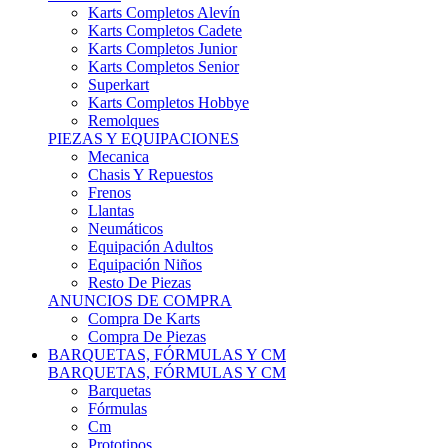
Karts Completos Alevín
Karts Completos Cadete
Karts Completos Junior
Karts Completos Senior
Superkart
Karts Completos Hobbye
Remolques
PIEZAS Y EQUIPACIONES
Mecanica
Chasis Y Repuestos
Frenos
Llantas
Neumáticos
Equipación Adultos
Equipación Niños
Resto De Piezas
ANUNCIOS DE COMPRA
Compra De Karts
Compra De Piezas
BARQUETAS, FÓRMULAS Y CM
BARQUETAS, FÓRMULAS Y CM
Barquetas
Fórmulas
Cm
Prototipos