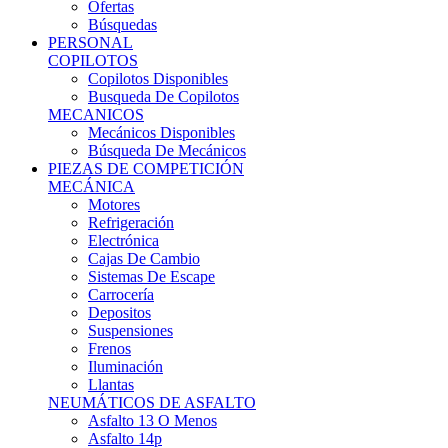
Ofertas
Búsquedas
PERSONAL
COPILOTOS
Copilotos Disponibles
Busqueda De Copilotos
MECANICOS
Mecánicos Disponibles
Búsqueda De Mecánicos
PIEZAS DE COMPETICIÓN
MECÁNICA
Motores
Refrigeración
Electrónica
Cajas De Cambio
Sistemas De Escape
Carrocería
Depositos
Suspensiones
Frenos
Iluminación
Llantas
NEUMÁTICOS DE ASFALTO
Asfalto 13 O Menos
Asfalto 14p