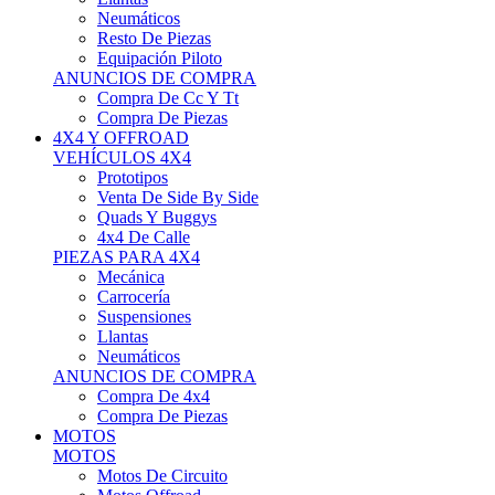
Neumáticos
Resto De Piezas
Equipación Piloto
ANUNCIOS DE COMPRA
Compra De Cc Y Tt
Compra De Piezas
4X4 Y OFFROAD
VEHÍCULOS 4X4
Prototipos
Venta De Side By Side
Quads Y Buggys
4x4 De Calle
PIEZAS PARA 4X4
Mecánica
Carrocería
Suspensiones
Llantas
Neumáticos
ANUNCIOS DE COMPRA
Compra De 4x4
Compra De Piezas
MOTOS
MOTOS
Motos De Circuito