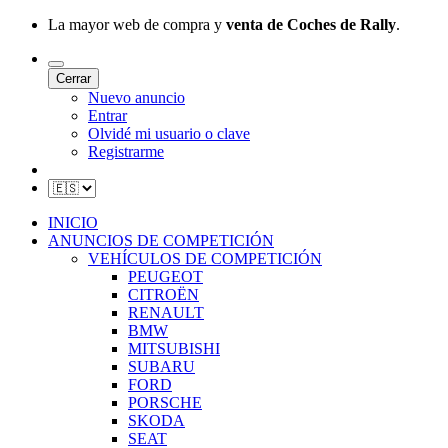
La mayor web de compra y
venta de Coches de Rally
.
Cerrar
Nuevo anuncio
Entrar
Olvidé mi usuario o clave
Registrarme
INICIO
ANUNCIOS DE COMPETICIÓN
VEHÍCULOS DE COMPETICIÓN
PEUGEOT
CITROËN
RENAULT
BMW
MITSUBISHI
SUBARU
FORD
PORSCHE
SKODA
SEAT