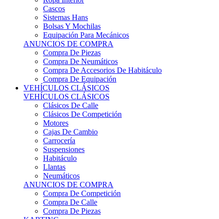
Sistemas Hans
Bolsas Y Mochilas
Equipación Para Mecánicos
ANUNCIOS DE COMPRA
Compra De Piezas
Compra De Neumáticos
Compra De Accesorios De Habitáculo
Compra De Equipación
VEHÍCULOS CLÁSICOS
VEHÍCULOS CLÁSICOS
Clásicos De Calle
Clásicos De Competición
Motores
Cajas De Cambio
Carrocería
Suspensiones
Habitáculo
Llantas
Neumáticos
ANUNCIOS DE COMPRA
Compra De Competición
Compra De Calle
Compra De Piezas
KARTING
KARTING