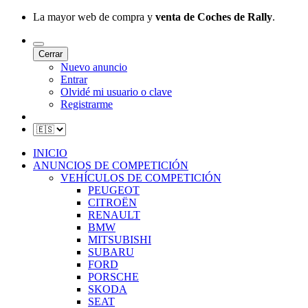
La mayor web de compra y
venta de Coches de Rally
.
Cerrar
Nuevo anuncio
Entrar
Olvidé mi usuario o clave
Registrarme
INICIO
ANUNCIOS DE COMPETICIÓN
VEHÍCULOS DE COMPETICIÓN
PEUGEOT
CITROËN
RENAULT
BMW
MITSUBISHI
SUBARU
FORD
PORSCHE
SKODA
SEAT