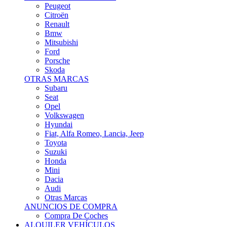
Citroën
Renault
Bmw
Mitsubishi
Ford
Porsche
Skoda
OTRAS MARCAS
Subaru
Seat
Opel
Volkswagen
Hyundai
Fiat, Alfa Romeo, Lancia, Jeep
Toyota
Suzuki
Honda
Mini
Dacia
Audi
Otras Marcas
ANUNCIOS DE COMPRA
Compra De Coches
ALQUILER VEHÍCULOS
ALQUILER VEHÍCULOS