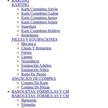
Karts Completos Alevín
Karts Completos Cadete
Karts Completos Junior
Karts Completos Senior
Superkart
Karts Completos Hobbye
Remolques
PIEZAS Y EQUIPACIONES
Mecanica
Chasis Y Repuestos
Frenos
Llantas
Neumáticos
Equipación Adultos
Equipación Niños
Resto De Piezas
ANUNCIOS DE COMPRA
Compra De Karts
Compra De Piezas
BARQUETAS, FÓRMULAS Y CM
BARQUETAS, FÓRMULAS Y CM
Barquetas
Fórmulas
Cm
Prototipos