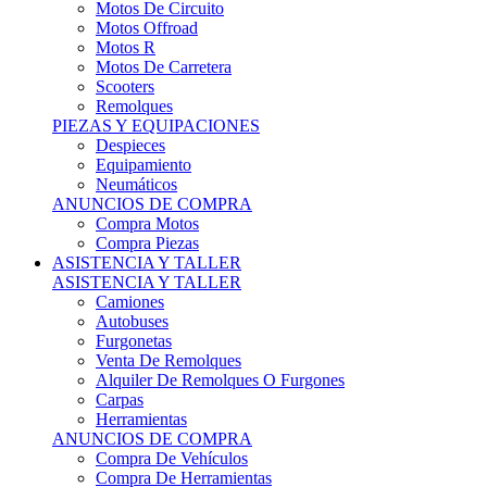
Motos Offroad
Motos R
Motos De Carretera
Scooters
Remolques
PIEZAS Y EQUIPACIONES
Despieces
Equipamiento
Neumáticos
ANUNCIOS DE COMPRA
Compra Motos
Compra Piezas
ASISTENCIA Y TALLER
ASISTENCIA Y TALLER
Camiones
Autobuses
Furgonetas
Venta De Remolques
Alquiler De Remolques O Furgones
Carpas
Herramientas
ANUNCIOS DE COMPRA
Compra De Vehículos
Compra De Herramientas