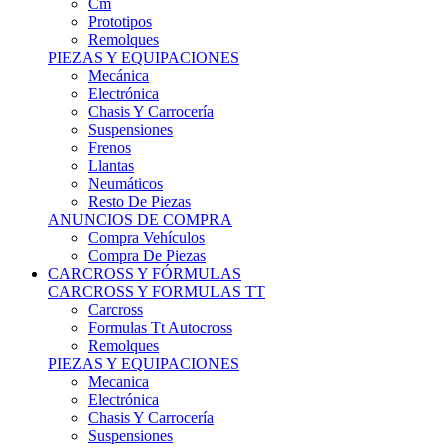
Remolques
PIEZAS Y EQUIPACIONES
Mecánica
Electrónica
Chasis Y Carrocería
Suspensiones
Frenos
Llantas
Neumáticos
Resto De Piezas
ANUNCIOS DE COMPRA
Compra Vehículos
Compra De Piezas
CARCROSS Y FÓRMULAS
CARCROSS Y FORMULAS TT
Carcross
Formulas Tt Autocross
Remolques
PIEZAS Y EQUIPACIONES
Mecanica
Electrónica
Chasis Y Carrocería
Suspensiones
Frenos
Llantas