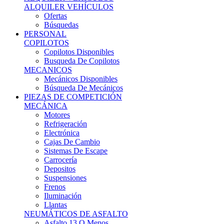
Ofertas
Búsquedas
PERSONAL
COPILOTOS
Copilotos Disponibles
Busqueda De Copilotos
MECANICOS
Mecánicos Disponibles
Búsqueda De Mecánicos
PIEZAS DE COMPETICIÓN
MECÁNICA
Motores
Refrigeración
Electrónica
Cajas De Cambio
Sistemas De Escape
Carrocería
Depositos
Suspensiones
Frenos
Iluminación
Llantas
NEUMÁTICOS DE ASFALTO
Asfalto 13 O Menos
Asfalto 14p