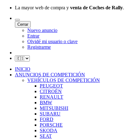
La mayor web de compra y
venta de Coches de Rally
.
Cerrar
Nuevo anuncio
Entrar
Olvidé mi usuario o clave
Registrarme
INICIO
ANUNCIOS DE COMPETICIÓN
VEHÍCULOS DE COMPETICIÓN
PEUGEOT
CITROËN
RENAULT
BMW
MITSUBISHI
SUBARU
FORD
PORSCHE
SKODA
SEAT