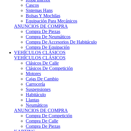
Sistemas Hans
Bolsas Y Mochilas
Equipación Para Mecánicos
ANUNCIOS DE COMPRA
Compra De Piezas
Compra De Neumáticos
Compra De Accesorios De Habitáculo
Compra De Equipación
VEHÍCULOS CLÁSICOS
VEHÍCULOS CLÁSICOS
Clásicos De Calle
Clásicos De Competición
Motores
Cajas De Cambio
Carrocería
Suspensiones
Habitáculo
Llantas
Neumáticos
ANUNCIOS DE COMPRA
Compra De Competición
Compra De Calle
Compra De Piezas
KARTING
KARTING