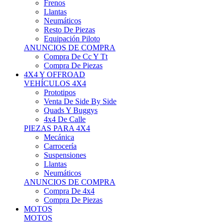
Neumáticos
Resto De Piezas
Equipación Piloto
ANUNCIOS DE COMPRA
Compra De Cc Y Tt
Compra De Piezas
4X4 Y OFFROAD
VEHÍCULOS 4X4
Prototipos
Venta De Side By Side
Quads Y Buggys
4x4 De Calle
PIEZAS PARA 4X4
Mecánica
Carrocería
Suspensiones
Llantas
Neumáticos
ANUNCIOS DE COMPRA
Compra De 4x4
Compra De Piezas
MOTOS
MOTOS
Motos De Circuito