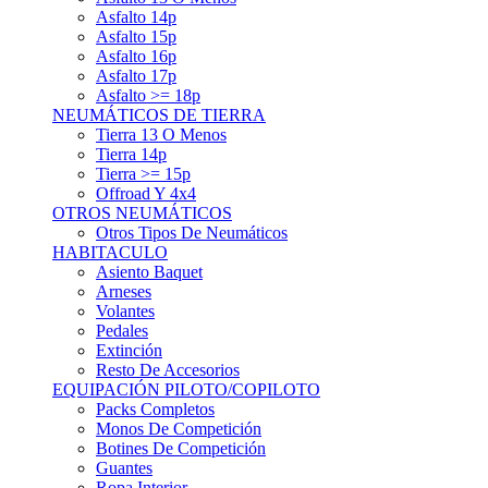
Asfalto 15p
Asfalto 16p
Asfalto 17p
Asfalto >= 18p
NEUMÁTICOS DE TIERRA
Tierra 13 O Menos
Tierra 14p
Tierra >= 15p
Offroad Y 4x4
OTROS NEUMÁTICOS
Otros Tipos De Neumáticos
HABITACULO
Asiento Baquet
Arneses
Volantes
Pedales
Extinción
Resto De Accesorios
EQUIPACIÓN PILOTO/COPILOTO
Packs Completos
Monos De Competición
Botines De Competición
Guantes
Ropa Interior
Cascos