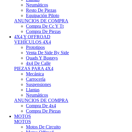
Neumáticos
Resto De Piezas
Equipación Piloto
ANUNCIOS DE COMPRA
Compra De Cc Y Tt
Compra De Piezas
4X4 Y OFFROAD
VEHÍCULOS 4X4
Prototipos
Venta De Side By Side
Quads Y Buggys
4x4 De Calle
PIEZAS PARA 4X4
Mecánica
Carrocería
Suspensiones
Llantas
Neumáticos
ANUNCIOS DE COMPRA
Compra De 4x4
Compra De Piezas
MOTOS
MOTOS
Motos De Circuito