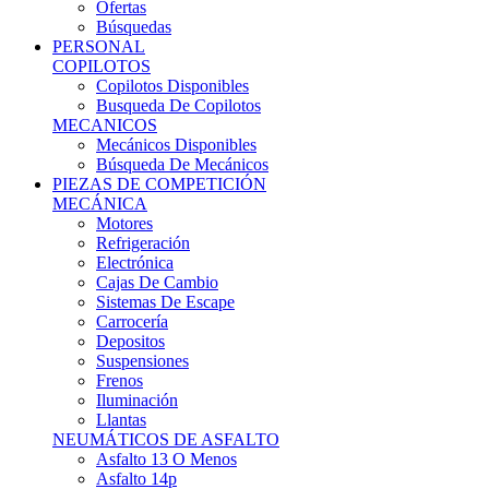
Ofertas
Búsquedas
PERSONAL
COPILOTOS
Copilotos Disponibles
Busqueda De Copilotos
MECANICOS
Mecánicos Disponibles
Búsqueda De Mecánicos
PIEZAS DE COMPETICIÓN
MECÁNICA
Motores
Refrigeración
Electrónica
Cajas De Cambio
Sistemas De Escape
Carrocería
Depositos
Suspensiones
Frenos
Iluminación
Llantas
NEUMÁTICOS DE ASFALTO
Asfalto 13 O Menos
Asfalto 14p