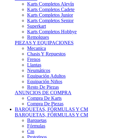
Karts Completos Alevín
Karts Completos Cadete
Karts Completos Junior
Karts Completos Senior
Superkart
Karts Completos Hobbye
Remolques
PIEZAS Y EQUIPACIONES
Mecanica
Chasis Y Repuestos
Frenos
Llantas
Neumáticos
Equipación Adultos
Equipación Niños
Resto De Piezas
ANUNCIOS DE COMPRA
Compra De Karts
Compra De Piezas
BARQUETAS, FÓRMULAS Y CM
BARQUETAS, FÓRMULAS Y CM
Barquetas
Fórmulas
Cm
Prototipos