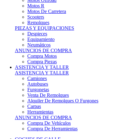
Motos Offroad
Motos R
Motos De Carretera
Scooters
Remolques
PIEZAS Y EQUIPACIONES
Despieces
Equipamiento
Neumáticos
ANUNCIOS DE COMPRA
Compra Motos
Compra Piezas
ASISTENCIA Y TALLER
ASISTENCIA Y TALLER
Camiones
Autobuses
Furgonetas
Venta De Remolques
Alquiler De Remolques O Furgones
Carpas
Herramientas
ANUNCIOS DE COMPRA
Compra De Vehículos
Compra De Herramientas