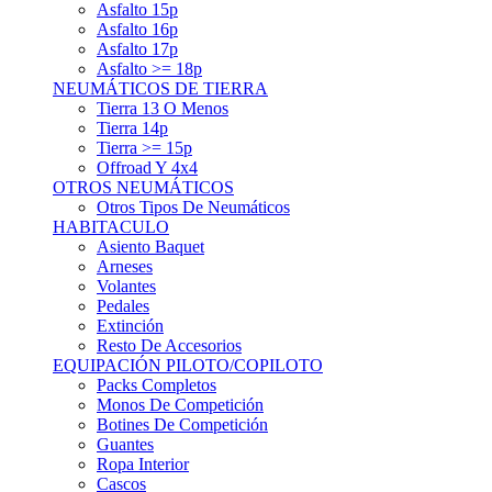
Asfalto 15p
Asfalto 16p
Asfalto 17p
Asfalto >= 18p
NEUMÁTICOS DE TIERRA
Tierra 13 O Menos
Tierra 14p
Tierra >= 15p
Offroad Y 4x4
OTROS NEUMÁTICOS
Otros Tipos De Neumáticos
HABITACULO
Asiento Baquet
Arneses
Volantes
Pedales
Extinción
Resto De Accesorios
EQUIPACIÓN PILOTO/COPILOTO
Packs Completos
Monos De Competición
Botines De Competición
Guantes
Ropa Interior
Cascos