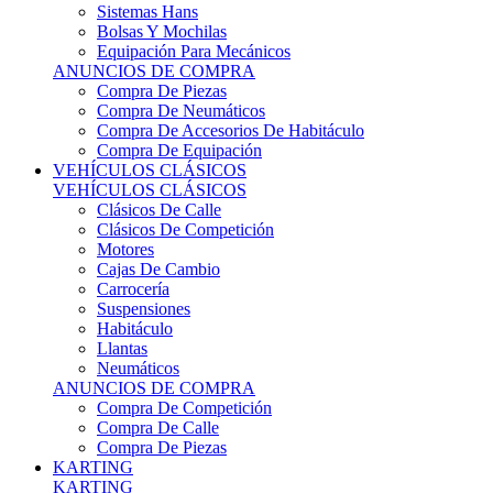
Sistemas Hans
Bolsas Y Mochilas
Equipación Para Mecánicos
ANUNCIOS DE COMPRA
Compra De Piezas
Compra De Neumáticos
Compra De Accesorios De Habitáculo
Compra De Equipación
VEHÍCULOS CLÁSICOS
VEHÍCULOS CLÁSICOS
Clásicos De Calle
Clásicos De Competición
Motores
Cajas De Cambio
Carrocería
Suspensiones
Habitáculo
Llantas
Neumáticos
ANUNCIOS DE COMPRA
Compra De Competición
Compra De Calle
Compra De Piezas
KARTING
KARTING