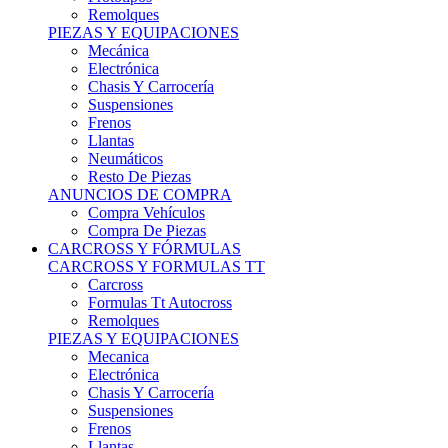
Remolques
PIEZAS Y EQUIPACIONES
Mecánica
Electrónica
Chasis Y Carrocería
Suspensiones
Frenos
Llantas
Neumáticos
Resto De Piezas
ANUNCIOS DE COMPRA
Compra Vehículos
Compra De Piezas
CARCROSS Y FÓRMULAS
CARCROSS Y FORMULAS TT
Carcross
Formulas Tt Autocross
Remolques
PIEZAS Y EQUIPACIONES
Mecanica
Electrónica
Chasis Y Carrocería
Suspensiones
Frenos
Llantas