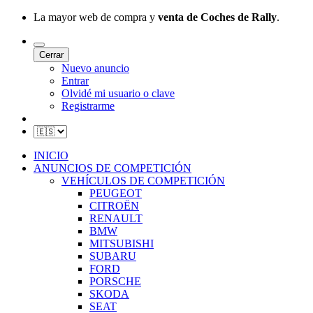
La mayor web de compra y
venta de Coches de Rally
.
Cerrar
Nuevo anuncio
Entrar
Olvidé mi usuario o clave
Registrarme
INICIO
ANUNCIOS DE COMPETICIÓN
VEHÍCULOS DE COMPETICIÓN
PEUGEOT
CITROËN
RENAULT
BMW
MITSUBISHI
SUBARU
FORD
PORSCHE
SKODA
SEAT