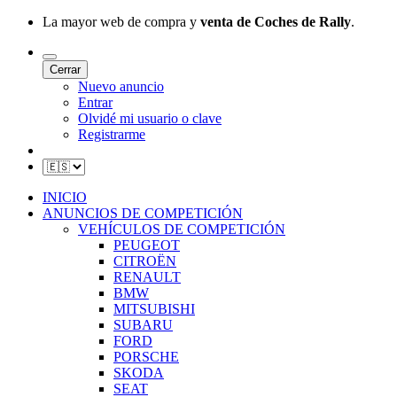
La mayor web de compra y
venta de Coches de Rally
.
Cerrar
Nuevo anuncio
Entrar
Olvidé mi usuario o clave
Registrarme
INICIO
ANUNCIOS DE COMPETICIÓN
VEHÍCULOS DE COMPETICIÓN
PEUGEOT
CITROËN
RENAULT
BMW
MITSUBISHI
SUBARU
FORD
PORSCHE
SKODA
SEAT