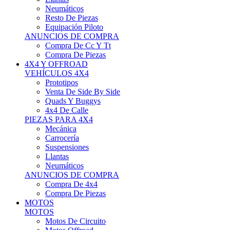
Neumáticos
Resto De Piezas
Equipación Piloto
ANUNCIOS DE COMPRA
Compra De Cc Y Tt
Compra De Piezas
4X4 Y OFFROAD
VEHÍCULOS 4X4
Prototipos
Venta De Side By Side
Quads Y Buggys
4x4 De Calle
PIEZAS PARA 4X4
Mecánica
Carrocería
Suspensiones
Llantas
Neumáticos
ANUNCIOS DE COMPRA
Compra De 4x4
Compra De Piezas
MOTOS
MOTOS
Motos De Circuito