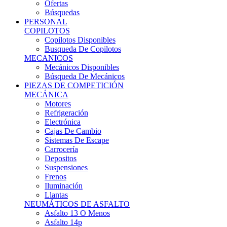
Ofertas
Búsquedas
PERSONAL
COPILOTOS
Copilotos Disponibles
Busqueda De Copilotos
MECANICOS
Mecánicos Disponibles
Búsqueda De Mecánicos
PIEZAS DE COMPETICIÓN
MECÁNICA
Motores
Refrigeración
Electrónica
Cajas De Cambio
Sistemas De Escape
Carrocería
Depositos
Suspensiones
Frenos
Iluminación
Llantas
NEUMÁTICOS DE ASFALTO
Asfalto 13 O Menos
Asfalto 14p