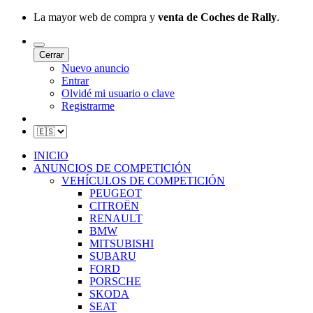
La mayor web de compra y
venta de Coches de Rally
.
Cerrar
Nuevo anuncio
Entrar
Olvidé mi usuario o clave
Registrarme
INICIO
ANUNCIOS DE COMPETICIÓN
VEHÍCULOS DE COMPETICIÓN
PEUGEOT
CITROËN
RENAULT
BMW
MITSUBISHI
SUBARU
FORD
PORSCHE
SKODA
SEAT