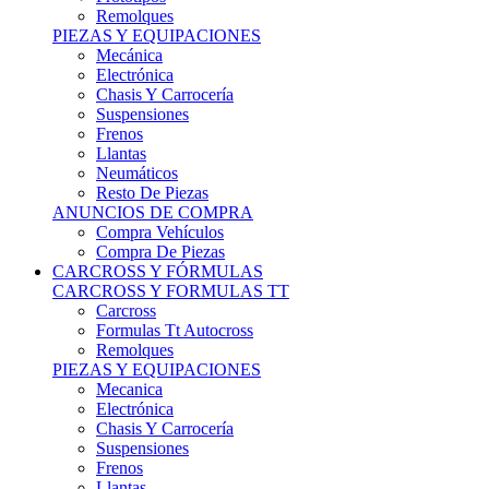
Remolques
PIEZAS Y EQUIPACIONES
Mecánica
Electrónica
Chasis Y Carrocería
Suspensiones
Frenos
Llantas
Neumáticos
Resto De Piezas
ANUNCIOS DE COMPRA
Compra Vehículos
Compra De Piezas
CARCROSS Y FÓRMULAS
CARCROSS Y FORMULAS TT
Carcross
Formulas Tt Autocross
Remolques
PIEZAS Y EQUIPACIONES
Mecanica
Electrónica
Chasis Y Carrocería
Suspensiones
Frenos
Llantas