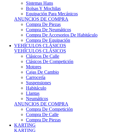
Sistemas Hans
Bolsas Y Mochilas
Equipación Para Mecánicos
ANUNCIOS DE COMPRA
Compra De Piezas
Compra De Neumáticos
Compra De Accesorios De Habitáculo
Compra De Equipación
VEHÍCULOS CLÁSICOS
VEHÍCULOS CLÁSICOS
Clásicos De Calle
Clásicos De Competición
Motores
Cajas De Cambio
Carrocería
Suspensiones
Habitáculo
Llantas
Neumáticos
ANUNCIOS DE COMPRA
Compra De Competición
Compra De Calle
Compra De Piezas
KARTING
KARTING