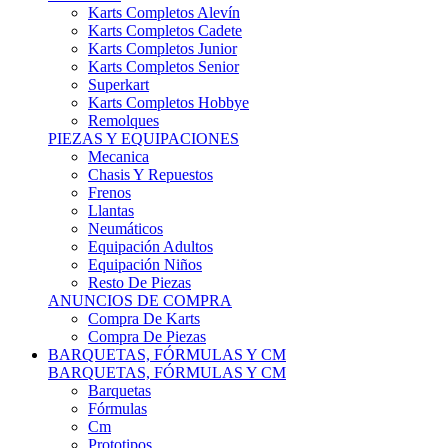
Karts Completos Alevín
Karts Completos Cadete
Karts Completos Junior
Karts Completos Senior
Superkart
Karts Completos Hobbye
Remolques
PIEZAS Y EQUIPACIONES
Mecanica
Chasis Y Repuestos
Frenos
Llantas
Neumáticos
Equipación Adultos
Equipación Niños
Resto De Piezas
ANUNCIOS DE COMPRA
Compra De Karts
Compra De Piezas
BARQUETAS, FÓRMULAS Y CM
BARQUETAS, FÓRMULAS Y CM
Barquetas
Fórmulas
Cm
Prototipos