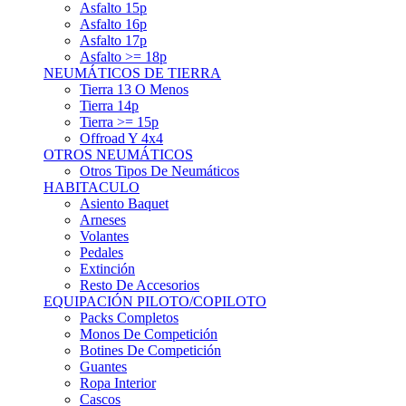
Asfalto 15p
Asfalto 16p
Asfalto 17p
Asfalto >= 18p
NEUMÁTICOS DE TIERRA
Tierra 13 O Menos
Tierra 14p
Tierra >= 15p
Offroad Y 4x4
OTROS NEUMÁTICOS
Otros Tipos De Neumáticos
HABITACULO
Asiento Baquet
Arneses
Volantes
Pedales
Extinción
Resto De Accesorios
EQUIPACIÓN PILOTO/COPILOTO
Packs Completos
Monos De Competición
Botines De Competición
Guantes
Ropa Interior
Cascos