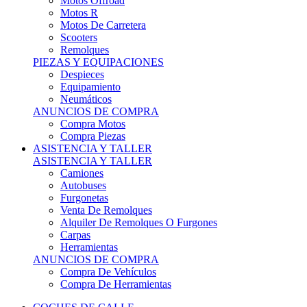
Motos Offroad
Motos R
Motos De Carretera
Scooters
Remolques
PIEZAS Y EQUIPACIONES
Despieces
Equipamiento
Neumáticos
ANUNCIOS DE COMPRA
Compra Motos
Compra Piezas
ASISTENCIA Y TALLER
ASISTENCIA Y TALLER
Camiones
Autobuses
Furgonetas
Venta De Remolques
Alquiler De Remolques O Furgones
Carpas
Herramientas
ANUNCIOS DE COMPRA
Compra De Vehículos
Compra De Herramientas