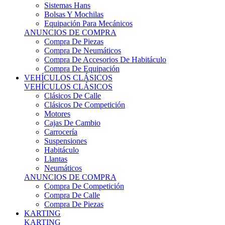
Sistemas Hans
Bolsas Y Mochilas
Equipación Para Mecánicos
ANUNCIOS DE COMPRA
Compra De Piezas
Compra De Neumáticos
Compra De Accesorios De Habitáculo
Compra De Equipación
VEHÍCULOS CLÁSICOS
VEHÍCULOS CLÁSICOS
Clásicos De Calle
Clásicos De Competición
Motores
Cajas De Cambio
Carrocería
Suspensiones
Habitáculo
Llantas
Neumáticos
ANUNCIOS DE COMPRA
Compra De Competición
Compra De Calle
Compra De Piezas
KARTING
KARTING