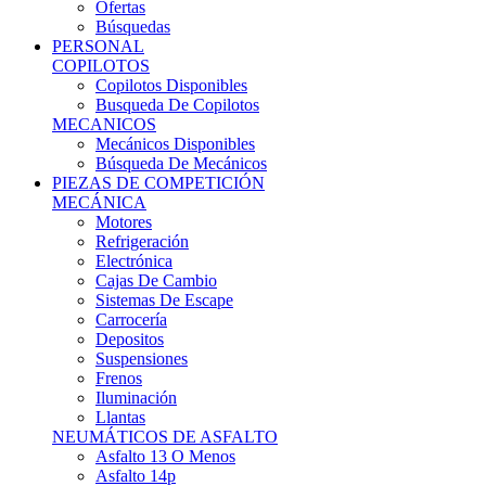
Ofertas
Búsquedas
PERSONAL
COPILOTOS
Copilotos Disponibles
Busqueda De Copilotos
MECANICOS
Mecánicos Disponibles
Búsqueda De Mecánicos
PIEZAS DE COMPETICIÓN
MECÁNICA
Motores
Refrigeración
Electrónica
Cajas De Cambio
Sistemas De Escape
Carrocería
Depositos
Suspensiones
Frenos
Iluminación
Llantas
NEUMÁTICOS DE ASFALTO
Asfalto 13 O Menos
Asfalto 14p