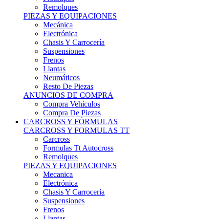
Remolques
PIEZAS Y EQUIPACIONES
Mecánica
Electrónica
Chasis Y Carrocería
Suspensiones
Frenos
Llantas
Neumáticos
Resto De Piezas
ANUNCIOS DE COMPRA
Compra Vehículos
Compra De Piezas
CARCROSS Y FÓRMULAS
CARCROSS Y FORMULAS TT
Carcross
Formulas Tt Autocross
Remolques
PIEZAS Y EQUIPACIONES
Mecanica
Electrónica
Chasis Y Carrocería
Suspensiones
Frenos
Llantas