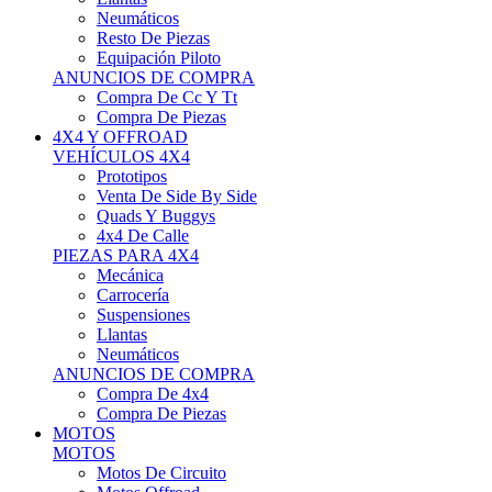
Neumáticos
Resto De Piezas
Equipación Piloto
ANUNCIOS DE COMPRA
Compra De Cc Y Tt
Compra De Piezas
4X4 Y OFFROAD
VEHÍCULOS 4X4
Prototipos
Venta De Side By Side
Quads Y Buggys
4x4 De Calle
PIEZAS PARA 4X4
Mecánica
Carrocería
Suspensiones
Llantas
Neumáticos
ANUNCIOS DE COMPRA
Compra De 4x4
Compra De Piezas
MOTOS
MOTOS
Motos De Circuito