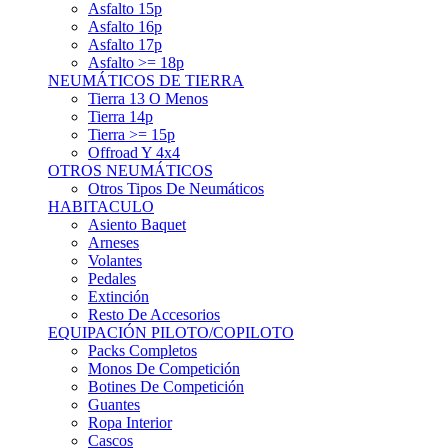
Asfalto 15p
Asfalto 16p
Asfalto 17p
Asfalto >= 18p
NEUMÁTICOS DE TIERRA
Tierra 13 O Menos
Tierra 14p
Tierra >= 15p
Offroad Y 4x4
OTROS NEUMÁTICOS
Otros Tipos De Neumáticos
HABITACULO
Asiento Baquet
Arneses
Volantes
Pedales
Extinción
Resto De Accesorios
EQUIPACIÓN PILOTO/COPILOTO
Packs Completos
Monos De Competición
Botines De Competición
Guantes
Ropa Interior
Cascos