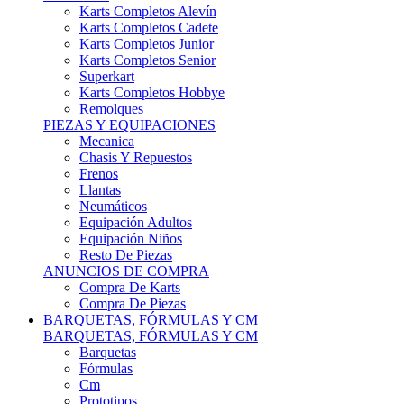
Karts Completos Alevín
Karts Completos Cadete
Karts Completos Junior
Karts Completos Senior
Superkart
Karts Completos Hobbye
Remolques
PIEZAS Y EQUIPACIONES
Mecanica
Chasis Y Repuestos
Frenos
Llantas
Neumáticos
Equipación Adultos
Equipación Niños
Resto De Piezas
ANUNCIOS DE COMPRA
Compra De Karts
Compra De Piezas
BARQUETAS, FÓRMULAS Y CM
BARQUETAS, FÓRMULAS Y CM
Barquetas
Fórmulas
Cm
Prototipos