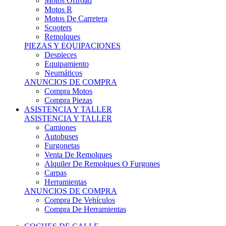
Motos Offroad
Motos R
Motos De Carretera
Scooters
Remolques
PIEZAS Y EQUIPACIONES
Despieces
Equipamiento
Neumáticos
ANUNCIOS DE COMPRA
Compra Motos
Compra Piezas
ASISTENCIA Y TALLER
ASISTENCIA Y TALLER
Camiones
Autobuses
Furgonetas
Venta De Remolques
Alquiler De Remolques O Furgones
Carpas
Herramientas
ANUNCIOS DE COMPRA
Compra De Vehículos
Compra De Herramientas