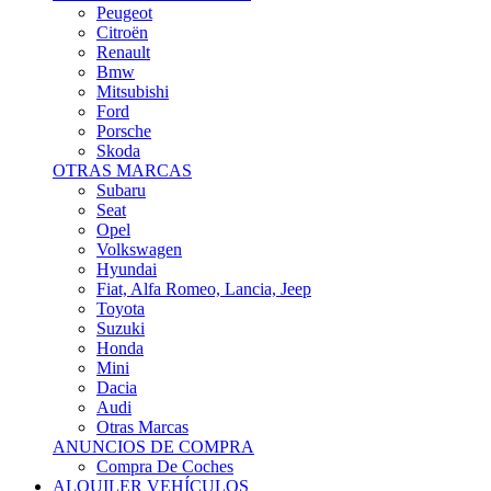
Citroën
Renault
Bmw
Mitsubishi
Ford
Porsche
Skoda
OTRAS MARCAS
Subaru
Seat
Opel
Volkswagen
Hyundai
Fiat, Alfa Romeo, Lancia, Jeep
Toyota
Suzuki
Honda
Mini
Dacia
Audi
Otras Marcas
ANUNCIOS DE COMPRA
Compra De Coches
ALQUILER VEHÍCULOS
ALQUILER VEHÍCULOS