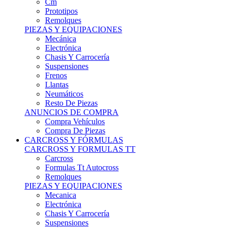
Remolques
PIEZAS Y EQUIPACIONES
Mecánica
Electrónica
Chasis Y Carrocería
Suspensiones
Frenos
Llantas
Neumáticos
Resto De Piezas
ANUNCIOS DE COMPRA
Compra Vehículos
Compra De Piezas
CARCROSS Y FÓRMULAS
CARCROSS Y FORMULAS TT
Carcross
Formulas Tt Autocross
Remolques
PIEZAS Y EQUIPACIONES
Mecanica
Electrónica
Chasis Y Carrocería
Suspensiones
Frenos
Llantas