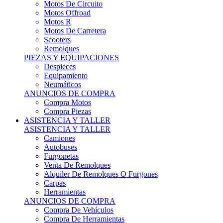
Motos Offroad
Motos R
Motos De Carretera
Scooters
Remolques
PIEZAS Y EQUIPACIONES
Despieces
Equipamiento
Neumáticos
ANUNCIOS DE COMPRA
Compra Motos
Compra Piezas
ASISTENCIA Y TALLER
ASISTENCIA Y TALLER
Camiones
Autobuses
Furgonetas
Venta De Remolques
Alquiler De Remolques O Furgones
Carpas
Herramientas
ANUNCIOS DE COMPRA
Compra De Vehículos
Compra De Herramientas