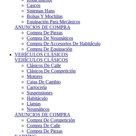
Sistemas Hans
Bolsas Y Mochilas
Equipación Para Mecánicos
ANUNCIOS DE COMPRA
Compra De Piezas
Compra De Neumáticos
Compra De Accesorios De Habitáculo
Compra De Equipación
VEHÍCULOS CLÁSICOS
VEHÍCULOS CLÁSICOS
Clásicos De Calle
Clásicos De Competición
Motores
Cajas De Cambio
Carrocería
Suspensiones
Habitáculo
Llantas
Neumáticos
ANUNCIOS DE COMPRA
Compra De Competición
Compra De Calle
Compra De Piezas
KARTING
KARTING