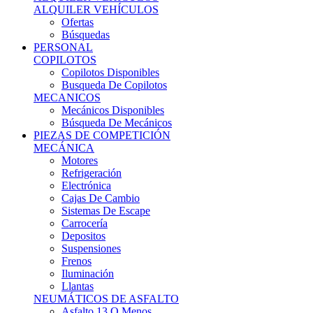
Ofertas
Búsquedas
PERSONAL
COPILOTOS
Copilotos Disponibles
Busqueda De Copilotos
MECANICOS
Mecánicos Disponibles
Búsqueda De Mecánicos
PIEZAS DE COMPETICIÓN
MECÁNICA
Motores
Refrigeración
Electrónica
Cajas De Cambio
Sistemas De Escape
Carrocería
Depositos
Suspensiones
Frenos
Iluminación
Llantas
NEUMÁTICOS DE ASFALTO
Asfalto 13 O Menos
Asfalto 14p