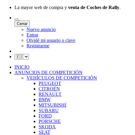
La mayor web de compra y
venta de Coches de Rally
.
Cerrar
Nuevo anuncio
Entrar
Olvidé mi usuario o clave
Registrarme
INICIO
ANUNCIOS DE COMPETICIÓN
VEHÍCULOS DE COMPETICIÓN
PEUGEOT
CITROËN
RENAULT
BMW
MITSUBISHI
SUBARU
FORD
PORSCHE
SKODA
SEAT