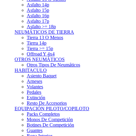
Asfalto 15p
Asfalto 16p
Asfalto 17p
Asfalto >= 18p
NEUMÁTICOS DE TIERRA
Tierra 13 O Menos
Tierra 14p
Tierra >= 15p
Offroad Y 4x4
OTROS NEUMÁTICOS
Otros Tipos De Neumáticos
HABITACULO
Asiento Baquet
Arneses
Volantes
Pedales
Extinción
Resto De Accesorios
EQUIPACIÓN PILOTO/COPILOTO
Packs Completos
Monos De Competición
Botines De Competición
Guantes
Ropa Interior
Cascos