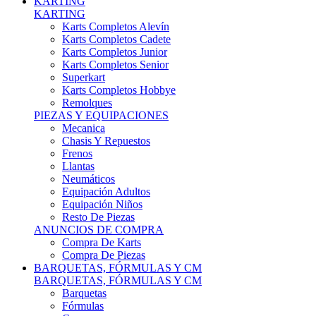
Karts Completos Alevín
Karts Completos Cadete
Karts Completos Junior
Karts Completos Senior
Superkart
Karts Completos Hobbye
Remolques
PIEZAS Y EQUIPACIONES
Mecanica
Chasis Y Repuestos
Frenos
Llantas
Neumáticos
Equipación Adultos
Equipación Niños
Resto De Piezas
ANUNCIOS DE COMPRA
Compra De Karts
Compra De Piezas
BARQUETAS, FÓRMULAS Y CM
BARQUETAS, FÓRMULAS Y CM
Barquetas
Fórmulas
Cm
Prototipos