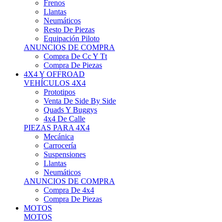
Neumáticos
Resto De Piezas
Equipación Piloto
ANUNCIOS DE COMPRA
Compra De Cc Y Tt
Compra De Piezas
4X4 Y OFFROAD
VEHÍCULOS 4X4
Prototipos
Venta De Side By Side
Quads Y Buggys
4x4 De Calle
PIEZAS PARA 4X4
Mecánica
Carrocería
Suspensiones
Llantas
Neumáticos
ANUNCIOS DE COMPRA
Compra De 4x4
Compra De Piezas
MOTOS
MOTOS
Motos De Circuito