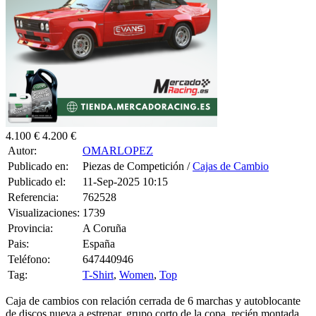
4.100 €
4.200 €
Autor:
OMARLOPEZ
Publicado en:
Piezas de Competición /
Cajas de Cambio
Publicado el:
11-Sep-2025 10:15
Referencia:
762528
Visualizaciones:
1739
Provincia:
A Coruña
Pais:
España
Teléfono:
647440946
Tag:
T-Shirt
,
Women
,
Top
Caja de cambios con relación cerrada de 6 marchas y autoblocante
de discos nueva a estrenar, grupo corto de la copa, recién montada
sin uso.