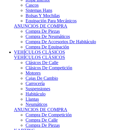
Sistemas Hans
Bolsas Y Mochilas
Equipación Para Mecánicos
ANUNCIOS DE COMPRA
Compra De Piezas
Compra De Neumáticos
Compra De Accesorios De Habitáculo
Compra De Equipación
VEHÍCULOS CLÁSICOS
VEHÍCULOS CLÁSICOS
Clásicos De Calle
Clásicos De Competición
Motores
Cajas De Cambio
Carrocería
Suspensiones
Habitáculo
Llantas
Neumáticos
ANUNCIOS DE COMPRA
Compra De Competición
Compra De Calle
Compra De Piezas
KARTING
KARTING