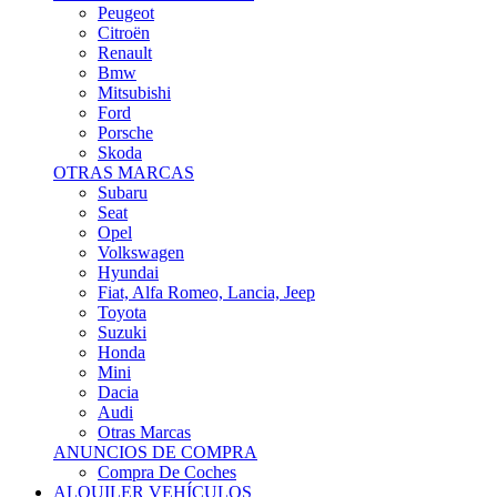
Citroën
Renault
Bmw
Mitsubishi
Ford
Porsche
Skoda
OTRAS MARCAS
Subaru
Seat
Opel
Volkswagen
Hyundai
Fiat, Alfa Romeo, Lancia, Jeep
Toyota
Suzuki
Honda
Mini
Dacia
Audi
Otras Marcas
ANUNCIOS DE COMPRA
Compra De Coches
ALQUILER VEHÍCULOS
ALQUILER VEHÍCULOS