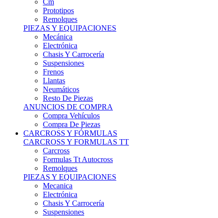
Remolques
PIEZAS Y EQUIPACIONES
Mecánica
Electrónica
Chasis Y Carrocería
Suspensiones
Frenos
Llantas
Neumáticos
Resto De Piezas
ANUNCIOS DE COMPRA
Compra Vehículos
Compra De Piezas
CARCROSS Y FÓRMULAS
CARCROSS Y FORMULAS TT
Carcross
Formulas Tt Autocross
Remolques
PIEZAS Y EQUIPACIONES
Mecanica
Electrónica
Chasis Y Carrocería
Suspensiones
Frenos
Llantas