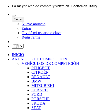
La mayor web de compra y
venta de Coches de Rally
.
Cerrar
Nuevo anuncio
Entrar
Olvidé mi usuario o clave
Registrarme
INICIO
ANUNCIOS DE COMPETICIÓN
VEHÍCULOS DE COMPETICIÓN
PEUGEOT
CITROËN
RENAULT
BMW
MITSUBISHI
SUBARU
FORD
PORSCHE
SKODA
SEAT