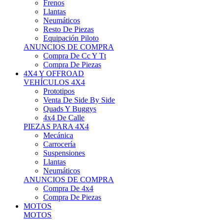
Neumáticos
Resto De Piezas
Equipación Piloto
ANUNCIOS DE COMPRA
Compra De Cc Y Tt
Compra De Piezas
4X4 Y OFFROAD
VEHÍCULOS 4X4
Prototipos
Venta De Side By Side
Quads Y Buggys
4x4 De Calle
PIEZAS PARA 4X4
Mecánica
Carrocería
Suspensiones
Llantas
Neumáticos
ANUNCIOS DE COMPRA
Compra De 4x4
Compra De Piezas
MOTOS
MOTOS
Motos De Circuito