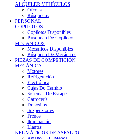
Ofertas
Búsquedas
PERSONAL
COPILOTOS
Copilotos Disponibles
Busqueda De Copilotos
MECANICOS
Mecánicos Disponibles
Búsqueda De Mecánicos
PIEZAS DE COMPETICIÓN
MECÁNICA
Motores
Refrigeración
Electrónica
Cajas De Cambio
Sistemas De Escape
Carrocería
Depositos
Suspensiones
Frenos
Iluminación
Llantas
NEUMÁTICOS DE ASFALTO
Asfalto 13 O Menos
Asfalto 14p