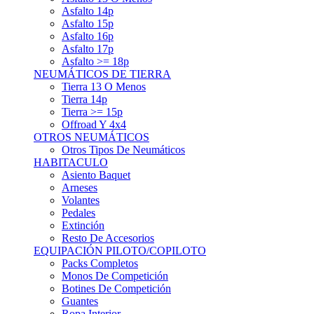
Asfalto 15p
Asfalto 16p
Asfalto 17p
Asfalto >= 18p
NEUMÁTICOS DE TIERRA
Tierra 13 O Menos
Tierra 14p
Tierra >= 15p
Offroad Y 4x4
OTROS NEUMÁTICOS
Otros Tipos De Neumáticos
HABITACULO
Asiento Baquet
Arneses
Volantes
Pedales
Extinción
Resto De Accesorios
EQUIPACIÓN PILOTO/COPILOTO
Packs Completos
Monos De Competición
Botines De Competición
Guantes
Ropa Interior
Cascos