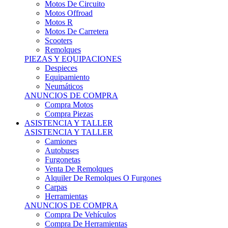
Motos Offroad
Motos R
Motos De Carretera
Scooters
Remolques
PIEZAS Y EQUIPACIONES
Despieces
Equipamiento
Neumáticos
ANUNCIOS DE COMPRA
Compra Motos
Compra Piezas
ASISTENCIA Y TALLER
ASISTENCIA Y TALLER
Camiones
Autobuses
Furgonetas
Venta De Remolques
Alquiler De Remolques O Furgones
Carpas
Herramientas
ANUNCIOS DE COMPRA
Compra De Vehículos
Compra De Herramientas