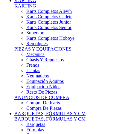
Karts Completos Alevín
Karts Completos Cadete
Karts Completos Junior
Karts Completos Senior
Superkart
Karts Completos Hobbye
Remolques
PIEZAS Y EQUIPACIONES
Mecanica
Chasis Y Repuestos
Frenos
Llantas
Neumáticos
Equipación Adultos
Equipación Niños
Resto De Piezas
ANUNCIOS DE COMPRA
Compra De Karts
Compra De Piezas
BARQUETAS, FÓRMULAS Y CM
BARQUETAS, FÓRMULAS Y CM
Barquetas
Fórmulas
Cm
Prototipos