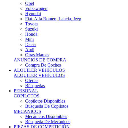
Ofertas
Búsquedas
PERSONAL
COPILOTOS
Copilotos Disponibles
Busqueda De Copilotos
MECANICOS
Mecánicos Disponibles
Búsqueda De Mecánicos
PIEZAS DE COMPETICIÓN
MECÁNICA
Motores
Refrigeración
Electrónica
Cajas De Cambio
Sistemas De Escape
Carrocería
Depositos
Suspensiones
Frenos
Iluminación
Llantas
NEUMÁTICOS DE ASFALTO
Asfalto 13 O Menos
Asfalto 14p