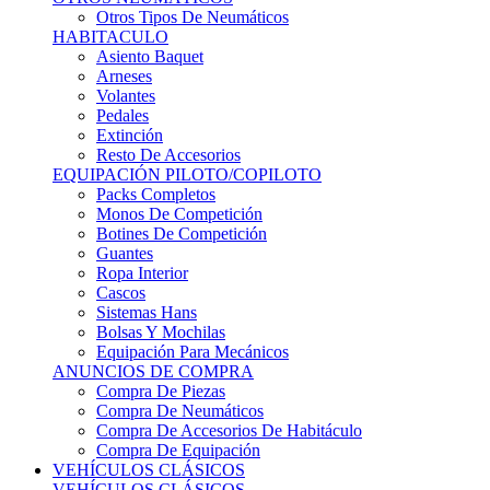
Sistemas Hans
Bolsas Y Mochilas
Equipación Para Mecánicos
ANUNCIOS DE COMPRA
Compra De Piezas
Compra De Neumáticos
Compra De Accesorios De Habitáculo
Compra De Equipación
VEHÍCULOS CLÁSICOS
VEHÍCULOS CLÁSICOS
Clásicos De Calle
Clásicos De Competición
Motores
Cajas De Cambio
Carrocería
Suspensiones
Habitáculo
Llantas
Neumáticos
ANUNCIOS DE COMPRA
Compra De Competición
Compra De Calle
Compra De Piezas
KARTING
KARTING