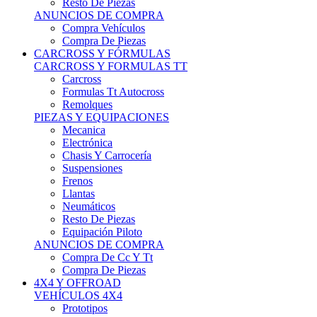
Neumáticos
Resto De Piezas
Equipación Piloto
ANUNCIOS DE COMPRA
Compra De Cc Y Tt
Compra De Piezas
4X4 Y OFFROAD
VEHÍCULOS 4X4
Prototipos
Venta De Side By Side
Quads Y Buggys
4x4 De Calle
PIEZAS PARA 4X4
Mecánica
Carrocería
Suspensiones
Llantas
Neumáticos
ANUNCIOS DE COMPRA
Compra De 4x4
Compra De Piezas
MOTOS
MOTOS
Motos De Circuito