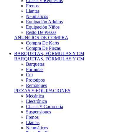
Remolques
PIEZAS Y EQUIPACIONES
Mecánica
Electrónica
Chasis Y Carrocería
Suspensiones
Frenos
Llantas
Neumáticos
Resto De Piezas
ANUNCIOS DE COMPRA
Compra Vehículos
Compra De Piezas
CARCROSS Y FÓRMULAS
CARCROSS Y FORMULAS TT
Carcross
Formulas Tt Autocross
Remolques
PIEZAS Y EQUIPACIONES
Mecanica
Electrónica
Chasis Y Carrocería
Suspensiones
Frenos
Llantas