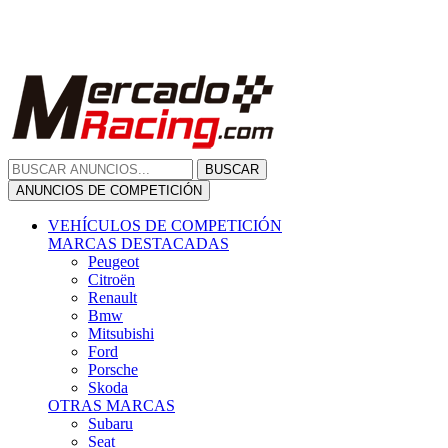
Citroën
Renault
Bmw
Mitsubishi
Ford
Porsche
Skoda
OTRAS MARCAS
Subaru
Seat
Opel
Volkswagen
Hyundai
Fiat, Alfa Romeo, Lancia, Jeep
Toyota
Suzuki
Honda
Mini
Dacia
Audi
Otras Marcas
ANUNCIOS DE COMPRA
Compra De Coches
ALQUILER VEHÍCULOS
ALQUILER VEHÍCULOS