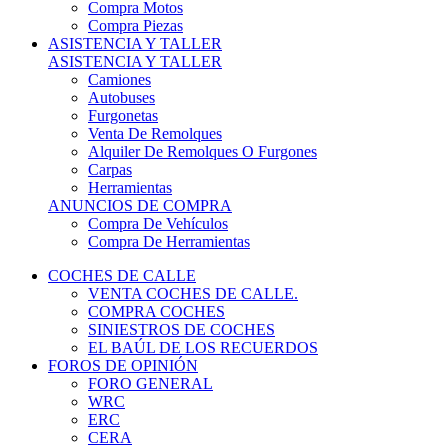
COCHES DE CALLE
VENTA COCHES DE CALLE.
COMPRA COCHES
SINIESTROS DE COCHES
EL BAÚL DE LOS RECUERDOS
FOROS DE OPINIÓN
FORO GENERAL
WRC
ERC
CERA
CERT - CERTT
CET / CER
FORO TÉCNICO
PRUEBAS DE VEHÍCULOS DE CALLE.
VIDEOS DE RALLY.
A CONTRATRAMO
TIENDA ONLINE
NUEVO ANUNCIO
Inicio
Piezas de Competición