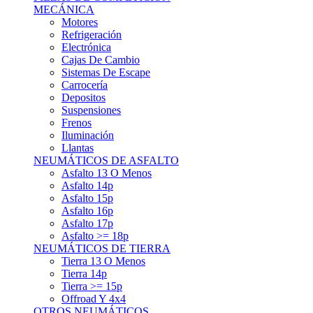
Asfalto 15p
Asfalto 16p
Asfalto 17p
Asfalto >= 18p
NEUMÁTICOS DE TIERRA
Tierra 13 O Menos
Tierra 14p
Tierra >= 15p
Offroad Y 4x4
OTROS NEUMÁTICOS
Otros Tipos De Neumáticos
HABITACULO
Asiento Baquet
Arneses
Volantes
Pedales
Extinción
Resto De Accesorios
EQUIPACIÓN PILOTO/COPILOTO
Packs Completos
Monos De Competición
Botines De Competición
Guantes
Ropa Interior
Cascos