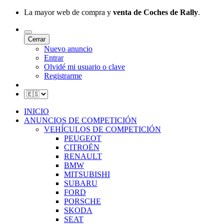
La mayor web de compra y
venta de Coches de Rally
.
Cerrar
Nuevo anuncio
Entrar
Olvidé mi usuario o clave
Registrarme
INICIO
ANUNCIOS DE COMPETICIÓN
VEHÍCULOS DE COMPETICIÓN
PEUGEOT
CITROËN
RENAULT
BMW
MITSUBISHI
SUBARU
FORD
PORSCHE
SKODA
SEAT