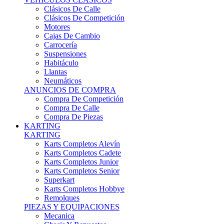
Karts Completos Alevín
Karts Completos Cadete
Karts Completos Junior
Karts Completos Senior
Superkart
Karts Completos Hobbye
Remolques
PIEZAS Y EQUIPACIONES
Mecanica
Chasis Y Repuestos
Frenos
Llantas
Neumáticos
Equipación Adultos
Equipación Niños
Resto De Piezas
ANUNCIOS DE COMPRA
Compra De Karts
Compra De Piezas
BARQUETAS, FÓRMULAS Y CM
BARQUETAS, FÓRMULAS Y CM
Barquetas
Fórmulas
Cm
Prototipos