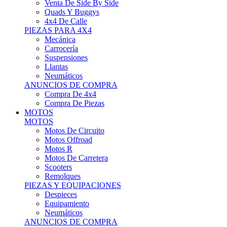
Motos Offroad
Motos R
Motos De Carretera
Scooters
Remolques
PIEZAS Y EQUIPACIONES
Despieces
Equipamiento
Neumáticos
ANUNCIOS DE COMPRA
Compra Motos
Compra Piezas
ASISTENCIA Y TALLER
ASISTENCIA Y TALLER
Camiones
Autobuses
Furgonetas
Venta De Remolques
Alquiler De Remolques O Furgones
Carpas
Herramientas
ANUNCIOS DE COMPRA
Compra De Vehículos
Compra De Herramientas