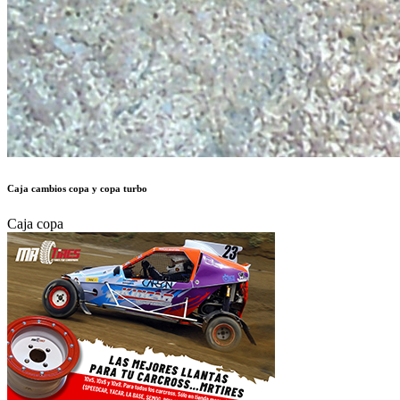
800 €
Autor:
SIRO LASANTA
Publicado en:
Piezas de Competición /
Cajas de Cambio
Publicado el:
26-Oct-2024 18:49
Referencia:
757848
Visualizaciones:
597
Provincia:
Zaragoza
Pais:
España
Teléfono:
639865919
Tag:
T-Shirt
,
Women
,
Top
Vendo Caja de cambios de Renault 5 Copa Atmosferico / Copa