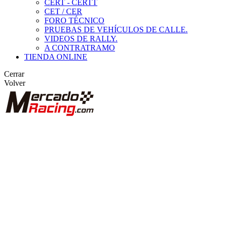
CERT - CERTT
CET / CER
FORO TÉCNICO
PRUEBAS DE VEHÍCULOS DE CALLE.
VIDEOS DE RALLY.
A CONTRATRAMO
TIENDA ONLINE
Cerrar
Volver
BUSCAR
ANUNCIOS DE COMPETICIÓN
VEHÍCULOS DE COMPETICIÓN
MARCAS DESTACADAS
Peugeot