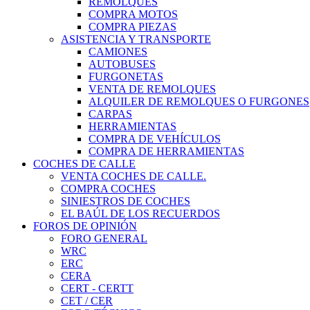
REMOLQUES
COMPRA MOTOS
COMPRA PIEZAS
ASISTENCIA Y TRANSPORTE
CAMIONES
AUTOBUSES
FURGONETAS
VENTA DE REMOLQUES
ALQUILER DE REMOLQUES O FURGONES
CARPAS
HERRAMIENTAS
COMPRA DE VEHÍCULOS
COMPRA DE HERRAMIENTAS
COCHES DE CALLE
VENTA COCHES DE CALLE.
COMPRA COCHES
SINIESTROS DE COCHES
EL BAÚL DE LOS RECUERDOS
FOROS DE OPINIÓN
FORO GENERAL
WRC
ERC
CERA
CERT - CERTT
CET / CER