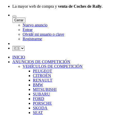
La mayor web de compra y
venta de Coches de Rally
.
Cerrar
Nuevo anuncio
Entrar
Olvidé mi usuario o clave
Registrarme
INICIO
ANUNCIOS DE COMPETICIÓN
VEHÍCULOS DE COMPETICIÓN
PEUGEOT
CITROËN
RENAULT
BMW
MITSUBISHI
SUBARU
FORD
PORSCHE
SKODA
SEAT