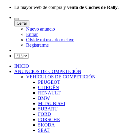
La mayor web de compra y
venta de Coches de Rally
.
Cerrar
Nuevo anuncio
Entrar
Olvidé mi usuario o clave
Registrarme
INICIO
ANUNCIOS DE COMPETICIÓN
VEHÍCULOS DE COMPETICIÓN
PEUGEOT
CITROËN
RENAULT
BMW
MITSUBISHI
SUBARU
FORD
PORSCHE
SKODA
SEAT