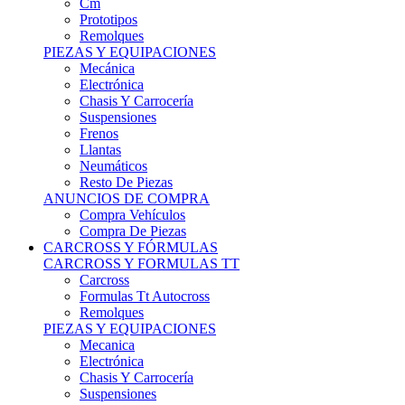
Remolques
PIEZAS Y EQUIPACIONES
Mecánica
Electrónica
Chasis Y Carrocería
Suspensiones
Frenos
Llantas
Neumáticos
Resto De Piezas
ANUNCIOS DE COMPRA
Compra Vehículos
Compra De Piezas
CARCROSS Y FÓRMULAS
CARCROSS Y FORMULAS TT
Carcross
Formulas Tt Autocross
Remolques
PIEZAS Y EQUIPACIONES
Mecanica
Electrónica
Chasis Y Carrocería
Suspensiones
Frenos
Llantas