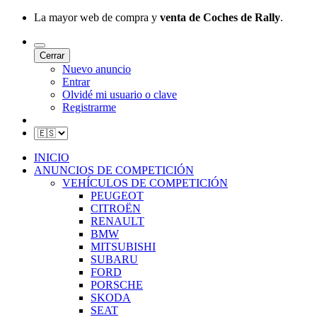
La mayor web de compra y
venta de Coches de Rally
.
Cerrar
Nuevo anuncio
Entrar
Olvidé mi usuario o clave
Registrarme
INICIO
ANUNCIOS DE COMPETICIÓN
VEHÍCULOS DE COMPETICIÓN
PEUGEOT
CITROËN
RENAULT
BMW
MITSUBISHI
SUBARU
FORD
PORSCHE
SKODA
SEAT