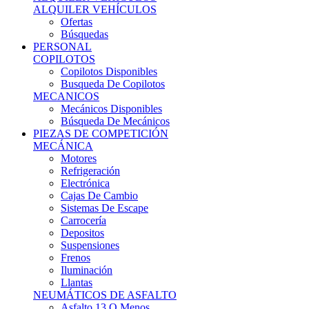
Ofertas
Búsquedas
PERSONAL
COPILOTOS
Copilotos Disponibles
Busqueda De Copilotos
MECANICOS
Mecánicos Disponibles
Búsqueda De Mecánicos
PIEZAS DE COMPETICIÓN
MECÁNICA
Motores
Refrigeración
Electrónica
Cajas De Cambio
Sistemas De Escape
Carrocería
Depositos
Suspensiones
Frenos
Iluminación
Llantas
NEUMÁTICOS DE ASFALTO
Asfalto 13 O Menos
Asfalto 14p