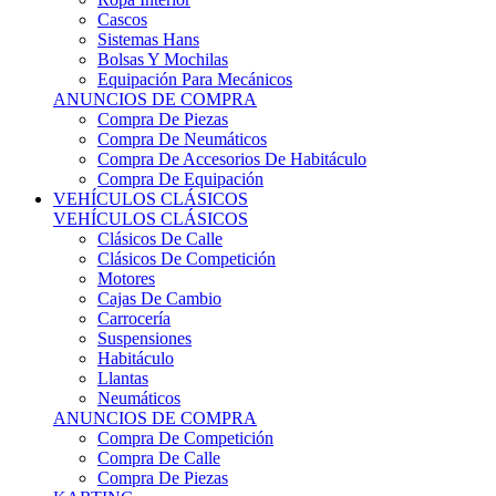
Sistemas Hans
Bolsas Y Mochilas
Equipación Para Mecánicos
ANUNCIOS DE COMPRA
Compra De Piezas
Compra De Neumáticos
Compra De Accesorios De Habitáculo
Compra De Equipación
VEHÍCULOS CLÁSICOS
VEHÍCULOS CLÁSICOS
Clásicos De Calle
Clásicos De Competición
Motores
Cajas De Cambio
Carrocería
Suspensiones
Habitáculo
Llantas
Neumáticos
ANUNCIOS DE COMPRA
Compra De Competición
Compra De Calle
Compra De Piezas
KARTING
KARTING