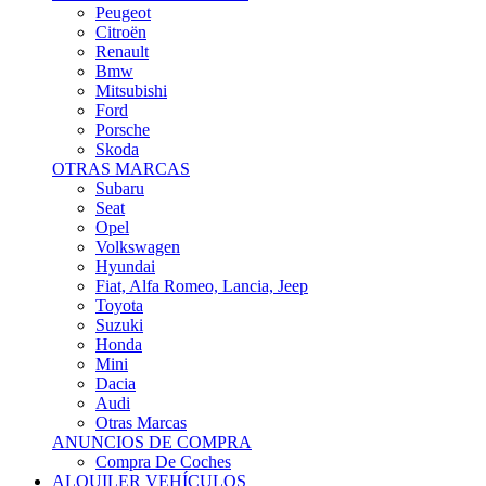
Citroën
Renault
Bmw
Mitsubishi
Ford
Porsche
Skoda
OTRAS MARCAS
Subaru
Seat
Opel
Volkswagen
Hyundai
Fiat, Alfa Romeo, Lancia, Jeep
Toyota
Suzuki
Honda
Mini
Dacia
Audi
Otras Marcas
ANUNCIOS DE COMPRA
Compra De Coches
ALQUILER VEHÍCULOS
ALQUILER VEHÍCULOS