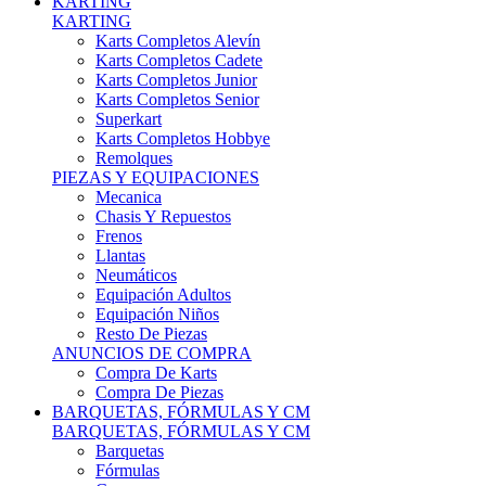
Karts Completos Alevín
Karts Completos Cadete
Karts Completos Junior
Karts Completos Senior
Superkart
Karts Completos Hobbye
Remolques
PIEZAS Y EQUIPACIONES
Mecanica
Chasis Y Repuestos
Frenos
Llantas
Neumáticos
Equipación Adultos
Equipación Niños
Resto De Piezas
ANUNCIOS DE COMPRA
Compra De Karts
Compra De Piezas
BARQUETAS, FÓRMULAS Y CM
BARQUETAS, FÓRMULAS Y CM
Barquetas
Fórmulas
Cm
Prototipos