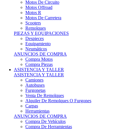
Motos Offroad
Motos R
Motos De Carretera
Scooters
Remolques
PIEZAS Y EQUIPACIONES
Despieces
Equipamiento
Neumáticos
ANUNCIOS DE COMPRA
Compra Motos
Compra Piezas
ASISTENCIA Y TALLER
ASISTENCIA Y TALLER
Camiones
Autobuses
Furgonetas
Venta De Remolques
Alquiler De Remolques O Furgones
Carpas
Herramientas
ANUNCIOS DE COMPRA
Compra De Vehículos
Compra De Herramientas