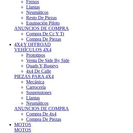
Neumáticos
Resto De Piezas
Equipación Piloto
ANUNCIOS DE COMPRA
Compra De Cc Y Tt
Compra De Piezas
4X4 Y OFFROAD
VEHÍCULOS 4X4
Prototipos
Venta De Side By Side
Quads Y Buggys
4x4 De Calle
PIEZAS PARA 4X4
Mecánica
Carrocería
Suspensiones
Llantas
Neumáticos
ANUNCIOS DE COMPRA
Compra De 4x4
Compra De Piezas
MOTOS
MOTOS
Motos De Circuito