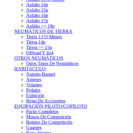
Asfalto 15p
Asfalto 16p
Asfalto 17p
Asfalto >= 18p
NEUMÁTICOS DE TIERRA
Tierra 13 O Menos
Tierra 14p
Tierra >= 15p
Offroad Y 4x4
OTROS NEUMÁTICOS
Otros Tipos De Neumáticos
HABITACULO
Asiento Baquet
Arneses
Volantes
Pedales
Extinción
Resto De Accesorios
EQUIPACIÓN PILOTO/COPILOTO
Packs Completos
Monos De Competición
Botines De Competición
Guantes
Ropa Interior
Cascos