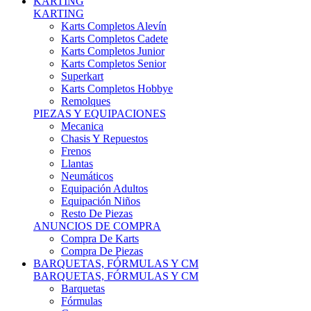
Karts Completos Alevín
Karts Completos Cadete
Karts Completos Junior
Karts Completos Senior
Superkart
Karts Completos Hobbye
Remolques
PIEZAS Y EQUIPACIONES
Mecanica
Chasis Y Repuestos
Frenos
Llantas
Neumáticos
Equipación Adultos
Equipación Niños
Resto De Piezas
ANUNCIOS DE COMPRA
Compra De Karts
Compra De Piezas
BARQUETAS, FÓRMULAS Y CM
BARQUETAS, FÓRMULAS Y CM
Barquetas
Fórmulas
Cm
Prototipos