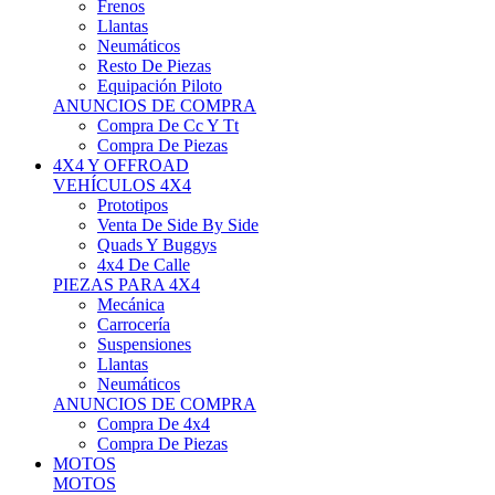
Neumáticos
Resto De Piezas
Equipación Piloto
ANUNCIOS DE COMPRA
Compra De Cc Y Tt
Compra De Piezas
4X4 Y OFFROAD
VEHÍCULOS 4X4
Prototipos
Venta De Side By Side
Quads Y Buggys
4x4 De Calle
PIEZAS PARA 4X4
Mecánica
Carrocería
Suspensiones
Llantas
Neumáticos
ANUNCIOS DE COMPRA
Compra De 4x4
Compra De Piezas
MOTOS
MOTOS
Motos De Circuito