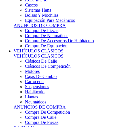
Sistemas Hans
Bolsas Y Mochilas
Equipación Para Mecánicos
ANUNCIOS DE COMPRA
Compra De Piezas
Compra De Neumáticos
Compra De Accesorios De Habitáculo
Compra De Equipación
VEHÍCULOS CLÁSICOS
VEHÍCULOS CLÁSICOS
Clásicos De Calle
Clásicos De Competición
Motores
Cajas De Cambio
Carrocería
Suspensiones
Habitáculo
Llantas
Neumáticos
ANUNCIOS DE COMPRA
Compra De Competición
Compra De Calle
Compra De Piezas
KARTING
KARTING