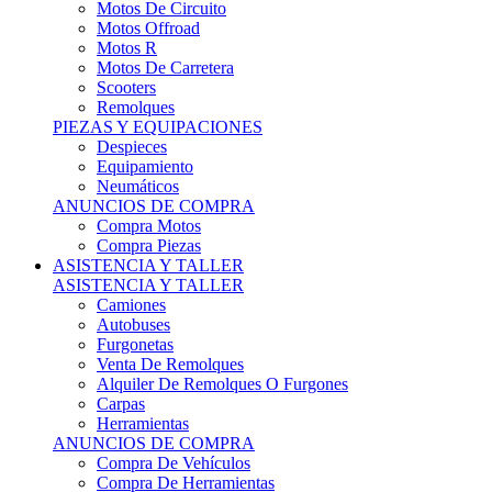
Motos Offroad
Motos R
Motos De Carretera
Scooters
Remolques
PIEZAS Y EQUIPACIONES
Despieces
Equipamiento
Neumáticos
ANUNCIOS DE COMPRA
Compra Motos
Compra Piezas
ASISTENCIA Y TALLER
ASISTENCIA Y TALLER
Camiones
Autobuses
Furgonetas
Venta De Remolques
Alquiler De Remolques O Furgones
Carpas
Herramientas
ANUNCIOS DE COMPRA
Compra De Vehículos
Compra De Herramientas