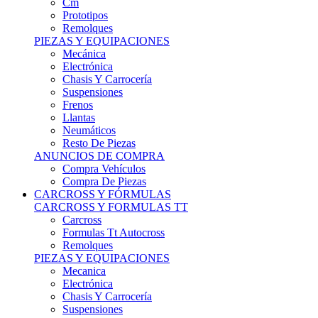
Remolques
PIEZAS Y EQUIPACIONES
Mecánica
Electrónica
Chasis Y Carrocería
Suspensiones
Frenos
Llantas
Neumáticos
Resto De Piezas
ANUNCIOS DE COMPRA
Compra Vehículos
Compra De Piezas
CARCROSS Y FÓRMULAS
CARCROSS Y FORMULAS TT
Carcross
Formulas Tt Autocross
Remolques
PIEZAS Y EQUIPACIONES
Mecanica
Electrónica
Chasis Y Carrocería
Suspensiones
Frenos
Llantas