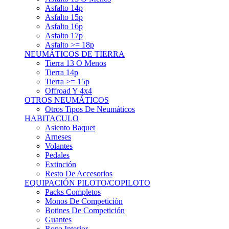
Asfalto 15p
Asfalto 16p
Asfalto 17p
Asfalto >= 18p
NEUMÁTICOS DE TIERRA
Tierra 13 O Menos
Tierra 14p
Tierra >= 15p
Offroad Y 4x4
OTROS NEUMÁTICOS
Otros Tipos De Neumáticos
HABITACULO
Asiento Baquet
Arneses
Volantes
Pedales
Extinción
Resto De Accesorios
EQUIPACIÓN PILOTO/COPILOTO
Packs Completos
Monos De Competición
Botines De Competición
Guantes
Ropa Interior
Cascos