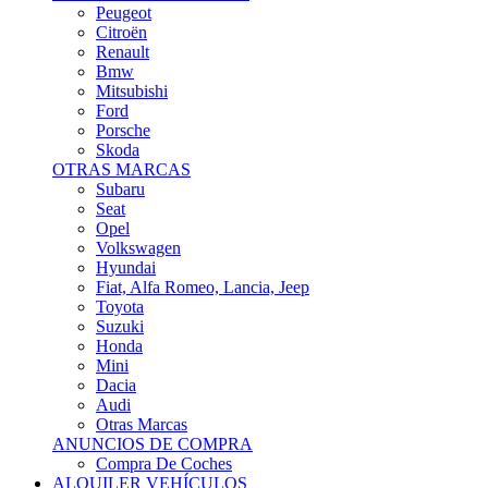
Citroën
Renault
Bmw
Mitsubishi
Ford
Porsche
Skoda
OTRAS MARCAS
Subaru
Seat
Opel
Volkswagen
Hyundai
Fiat, Alfa Romeo, Lancia, Jeep
Toyota
Suzuki
Honda
Mini
Dacia
Audi
Otras Marcas
ANUNCIOS DE COMPRA
Compra De Coches
ALQUILER VEHÍCULOS
ALQUILER VEHÍCULOS