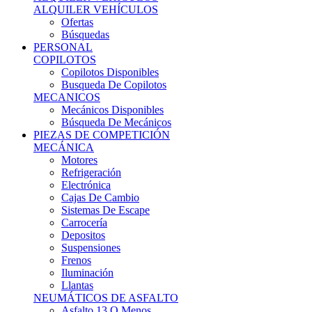
Ofertas
Búsquedas
PERSONAL
COPILOTOS
Copilotos Disponibles
Busqueda De Copilotos
MECANICOS
Mecánicos Disponibles
Búsqueda De Mecánicos
PIEZAS DE COMPETICIÓN
MECÁNICA
Motores
Refrigeración
Electrónica
Cajas De Cambio
Sistemas De Escape
Carrocería
Depositos
Suspensiones
Frenos
Iluminación
Llantas
NEUMÁTICOS DE ASFALTO
Asfalto 13 O Menos
Asfalto 14p