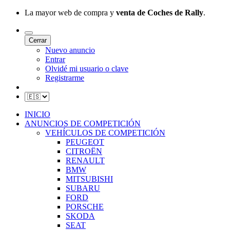
La mayor web de compra y
venta de Coches de Rally
.
Cerrar
Nuevo anuncio
Entrar
Olvidé mi usuario o clave
Registrarme
INICIO
ANUNCIOS DE COMPETICIÓN
VEHÍCULOS DE COMPETICIÓN
PEUGEOT
CITROËN
RENAULT
BMW
MITSUBISHI
SUBARU
FORD
PORSCHE
SKODA
SEAT