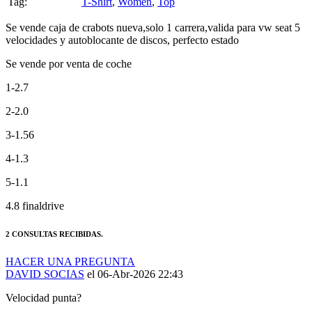
Tag:
T-Shirt
,
Women
,
Top
Se vende caja de crabots nueva,solo 1 carrera,valida para vw seat 5
velocidades y autoblocante de discos, perfecto estado
Se vende por venta de coche
1-2.7
2-2.0
3-1.56
4-1.3
5-1.1
4.8 finaldrive
2 CONSULTAS RECIBIDAS.
HACER UNA PREGUNTA
DAVID SOCIAS
el 06-Abr-2026 22:43
Velocidad punta?