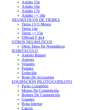
Asfalto 15p
Asfalto 16p
Asfalto 17p
Asfalto >= 18p
NEUMÁTICOS DE TIERRA
Tierra 13 O Menos
Tierra 14p
Tierra >= 15p
Offroad Y 4x4
OTROS NEUMÁTICOS
Otros Tipos De Neumáticos
HABITACULO
Asiento Baquet
Arneses
Volantes
Pedales
Extinción
Resto De Accesorios
EQUIPACIÓN PILOTO/COPILOTO
Packs Completos
Monos De Competición
Botines De Competición
Guantes
Ropa Interior
Cascos