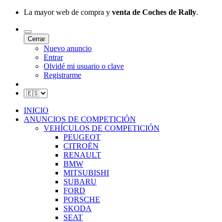
La mayor web de compra y
venta de Coches de Rally
.
Cerrar
Nuevo anuncio
Entrar
Olvidé mi usuario o clave
Registrarme
INICIO
ANUNCIOS DE COMPETICIÓN
VEHÍCULOS DE COMPETICIÓN
PEUGEOT
CITROËN
RENAULT
BMW
MITSUBISHI
SUBARU
FORD
PORSCHE
SKODA
SEAT