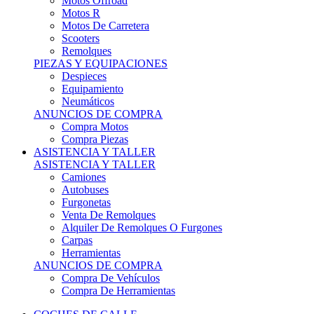
Motos Offroad
Motos R
Motos De Carretera
Scooters
Remolques
PIEZAS Y EQUIPACIONES
Despieces
Equipamiento
Neumáticos
ANUNCIOS DE COMPRA
Compra Motos
Compra Piezas
ASISTENCIA Y TALLER
ASISTENCIA Y TALLER
Camiones
Autobuses
Furgonetas
Venta De Remolques
Alquiler De Remolques O Furgones
Carpas
Herramientas
ANUNCIOS DE COMPRA
Compra De Vehículos
Compra De Herramientas