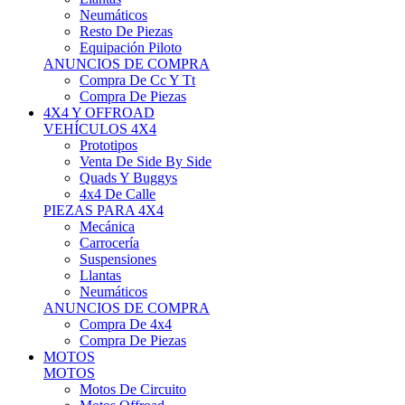
Neumáticos
Resto De Piezas
Equipación Piloto
ANUNCIOS DE COMPRA
Compra De Cc Y Tt
Compra De Piezas
4X4 Y OFFROAD
VEHÍCULOS 4X4
Prototipos
Venta De Side By Side
Quads Y Buggys
4x4 De Calle
PIEZAS PARA 4X4
Mecánica
Carrocería
Suspensiones
Llantas
Neumáticos
ANUNCIOS DE COMPRA
Compra De 4x4
Compra De Piezas
MOTOS
MOTOS
Motos De Circuito