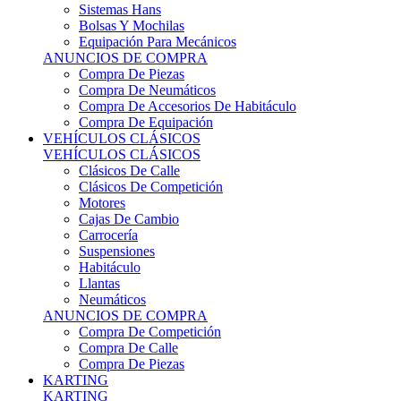
Sistemas Hans
Bolsas Y Mochilas
Equipación Para Mecánicos
ANUNCIOS DE COMPRA
Compra De Piezas
Compra De Neumáticos
Compra De Accesorios De Habitáculo
Compra De Equipación
VEHÍCULOS CLÁSICOS
VEHÍCULOS CLÁSICOS
Clásicos De Calle
Clásicos De Competición
Motores
Cajas De Cambio
Carrocería
Suspensiones
Habitáculo
Llantas
Neumáticos
ANUNCIOS DE COMPRA
Compra De Competición
Compra De Calle
Compra De Piezas
KARTING
KARTING