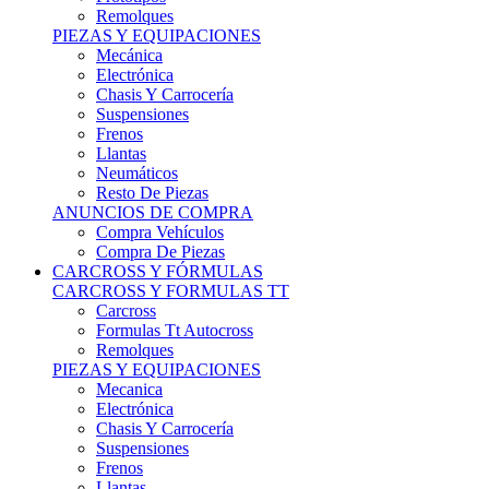
Remolques
PIEZAS Y EQUIPACIONES
Mecánica
Electrónica
Chasis Y Carrocería
Suspensiones
Frenos
Llantas
Neumáticos
Resto De Piezas
ANUNCIOS DE COMPRA
Compra Vehículos
Compra De Piezas
CARCROSS Y FÓRMULAS
CARCROSS Y FORMULAS TT
Carcross
Formulas Tt Autocross
Remolques
PIEZAS Y EQUIPACIONES
Mecanica
Electrónica
Chasis Y Carrocería
Suspensiones
Frenos
Llantas