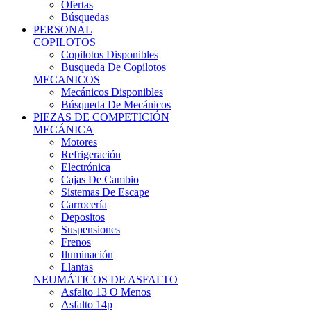
Ofertas
Búsquedas
PERSONAL
COPILOTOS
Copilotos Disponibles
Busqueda De Copilotos
MECANICOS
Mecánicos Disponibles
Búsqueda De Mecánicos
PIEZAS DE COMPETICIÓN
MECÁNICA
Motores
Refrigeración
Electrónica
Cajas De Cambio
Sistemas De Escape
Carrocería
Depositos
Suspensiones
Frenos
Iluminación
Llantas
NEUMÁTICOS DE ASFALTO
Asfalto 13 O Menos
Asfalto 14p