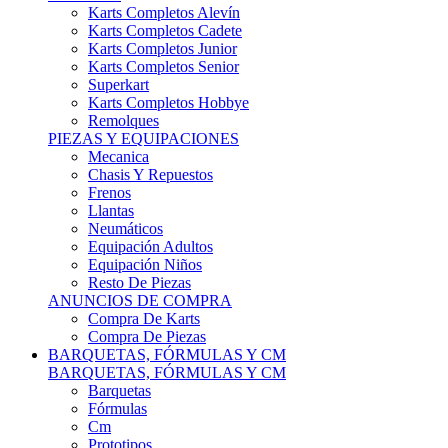
Karts Completos Alevín
Karts Completos Cadete
Karts Completos Junior
Karts Completos Senior
Superkart
Karts Completos Hobbye
Remolques
PIEZAS Y EQUIPACIONES
Mecanica
Chasis Y Repuestos
Frenos
Llantas
Neumáticos
Equipación Adultos
Equipación Niños
Resto De Piezas
ANUNCIOS DE COMPRA
Compra De Karts
Compra De Piezas
BARQUETAS, FÓRMULAS Y CM
BARQUETAS, FÓRMULAS Y CM
Barquetas
Fórmulas
Cm
Prototipos