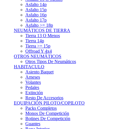
Asfalto 15p
Asfalto 16p
Asfalto 17p
Asfalto >= 18p
NEUMÁTICOS DE TIERRA
Tierra 13 O Menos
Tierra 14p
Tierra >= 15p
Offroad Y 4x4
OTROS NEUMÁTICOS
Otros Tipos De Neumáticos
HABITACULO
Asiento Baquet
Arneses
Volantes
Pedales
Extinción
Resto De Accesorios
EQUIPACIÓN PILOTO/COPILOTO
Packs Completos
Monos De Competición
Botines De Competición
Guantes
Ropa Interior
Cascos