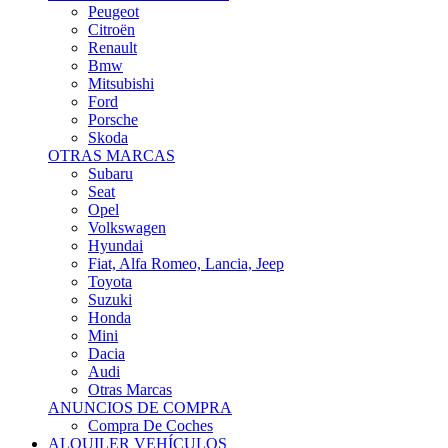
Citroën
Renault
Bmw
Mitsubishi
Ford
Porsche
Skoda
OTRAS MARCAS
Subaru
Seat
Opel
Volkswagen
Hyundai
Fiat, Alfa Romeo, Lancia, Jeep
Toyota
Suzuki
Honda
Mini
Dacia
Audi
Otras Marcas
ANUNCIOS DE COMPRA
Compra De Coches
ALQUILER VEHÍCULOS
ALQUILER VEHÍCULOS