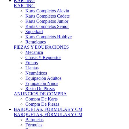
Karts Completos Alevín
Karts Completos Cadete
Karts Completos Junior
Karts Completos Senior
Superkart
Karts Completos Hobbye
Remolques
PIEZAS Y EQUIPACIONES
Mecanica
Chasis Y Repuestos
Frenos
Llantas
Neumáticos
Equipación Adultos
Equipación Niños
Resto De Piezas
ANUNCIOS DE COMPRA
Compra De Karts
Compra De Piezas
BARQUETAS, FÓRMULAS Y CM
BARQUETAS, FÓRMULAS Y CM
Barquetas
Fórmulas
Cm
Prototipos