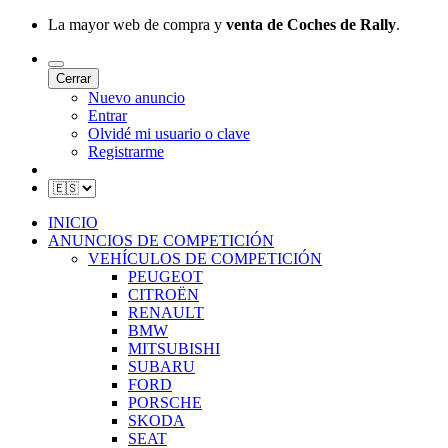
La mayor web de compra y
venta de Coches de Rally
.
Cerrar
Nuevo anuncio
Entrar
Olvidé mi usuario o clave
Registrarme
INICIO
ANUNCIOS DE COMPETICIÓN
VEHÍCULOS DE COMPETICIÓN
PEUGEOT
CITROËN
RENAULT
BMW
MITSUBISHI
SUBARU
FORD
PORSCHE
SKODA
SEAT