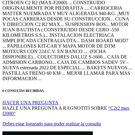
ORIGINALMENTE POR PIEDRAFITA .... CARROCERIA
MATTER NUEMRADA Y MUY ALIGERADA 940-KG. ,MUY
POCAS CARRERAS DESDE SU CONSTRUCCION... CUNA
Y DIRECCION C2 R2 MAX... SUSPENSION BOS... MOTOR
JUAN BAUTISTA ( CONSTRIUIDO DESDE CERO -550
KILOMETROS S.S.)... INSTALACION ELECTRIACA
SIMPLIFICADA CENTRALIA DTA... DASH BOARD MOD7
... PAPILLONES KIT-CAR Y MAPA MOTOR DE DTM
MOTEURS CON 224.C.V. EN BANCO .... (FICHA
DISPONIBLE)... COLECTORES DALUZ S-1600... CAJA DE
ADMISION CARBONO... CAJA DE CAMBIOS SADEV 5V -
NUEVA estrenada 2022 DE ESPECIAL.... BAKETS NUEVOS....
PASTILLAS FRENO 60 KM ... MEJOR LLAMAR PARA MAS
INFORMACION ...
0 CONSULTAS RECIBIDAS.
HACER UNA PREGUNTA
HAZLE UNA PREGUNTA A RAGNOTITI SOBRE
“C2r2 max
f2000”
Debes estar logueado para poder realizar la consulta