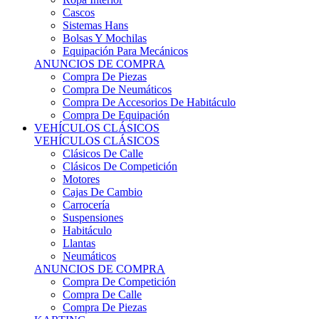
Sistemas Hans
Bolsas Y Mochilas
Equipación Para Mecánicos
ANUNCIOS DE COMPRA
Compra De Piezas
Compra De Neumáticos
Compra De Accesorios De Habitáculo
Compra De Equipación
VEHÍCULOS CLÁSICOS
VEHÍCULOS CLÁSICOS
Clásicos De Calle
Clásicos De Competición
Motores
Cajas De Cambio
Carrocería
Suspensiones
Habitáculo
Llantas
Neumáticos
ANUNCIOS DE COMPRA
Compra De Competición
Compra De Calle
Compra De Piezas
KARTING
KARTING