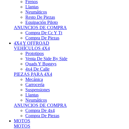
Neumáticos
Resto De Piezas
Equipación Piloto
ANUNCIOS DE COMPRA
Compra De Cc Y Tt
Compra De Piezas
4X4 Y OFFROAD
VEHÍCULOS 4X4
Prototipos
Venta De Side By Side
Quads Y Buggys
4x4 De Calle
PIEZAS PARA 4X4
Mecánica
Carrocería
Suspensiones
Llantas
Neumáticos
ANUNCIOS DE COMPRA
Compra De 4x4
Compra De Piezas
MOTOS
MOTOS
Motos De Circuito