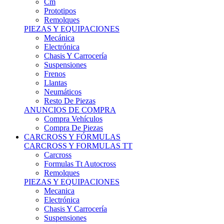
Remolques
PIEZAS Y EQUIPACIONES
Mecánica
Electrónica
Chasis Y Carrocería
Suspensiones
Frenos
Llantas
Neumáticos
Resto De Piezas
ANUNCIOS DE COMPRA
Compra Vehículos
Compra De Piezas
CARCROSS Y FÓRMULAS
CARCROSS Y FORMULAS TT
Carcross
Formulas Tt Autocross
Remolques
PIEZAS Y EQUIPACIONES
Mecanica
Electrónica
Chasis Y Carrocería
Suspensiones
Frenos
Llantas