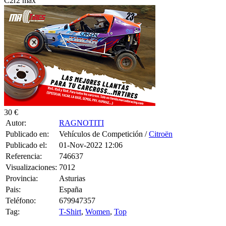
30 €
Autor:
RAGNOTITI
Publicado en:
Vehículos de Competición /
Citroën
Publicado el:
01-Nov-2022 12:06
Referencia:
746637
Visualizaciones:
7012
Provincia:
Asturias
Pais:
España
Teléfono:
679947357
Tag:
T-Shirt
,
Women
,
Top
CITROEN C2 R2 (MAX-F2000) ... CONSTRUIDO