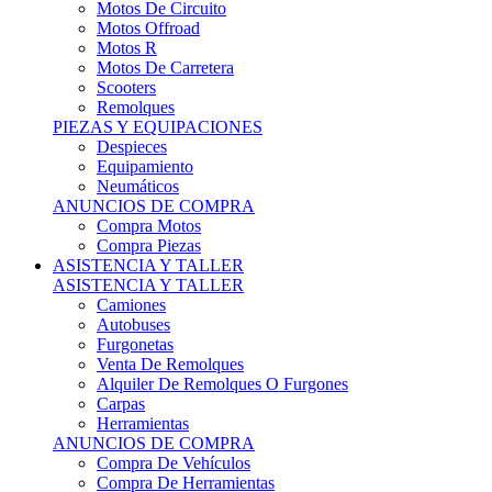
Motos Offroad
Motos R
Motos De Carretera
Scooters
Remolques
PIEZAS Y EQUIPACIONES
Despieces
Equipamiento
Neumáticos
ANUNCIOS DE COMPRA
Compra Motos
Compra Piezas
ASISTENCIA Y TALLER
ASISTENCIA Y TALLER
Camiones
Autobuses
Furgonetas
Venta De Remolques
Alquiler De Remolques O Furgones
Carpas
Herramientas
ANUNCIOS DE COMPRA
Compra De Vehículos
Compra De Herramientas