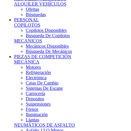
Ofertas
Búsquedas
PERSONAL
COPILOTOS
Copilotos Disponibles
Busqueda De Copilotos
MECANICOS
Mecánicos Disponibles
Búsqueda De Mecánicos
PIEZAS DE COMPETICIÓN
MECÁNICA
Motores
Refrigeración
Electrónica
Cajas De Cambio
Sistemas De Escape
Carrocería
Depositos
Suspensiones
Frenos
Iluminación
Llantas
NEUMÁTICOS DE ASFALTO
Asfalto 13 O Menos
Asfalto 14p