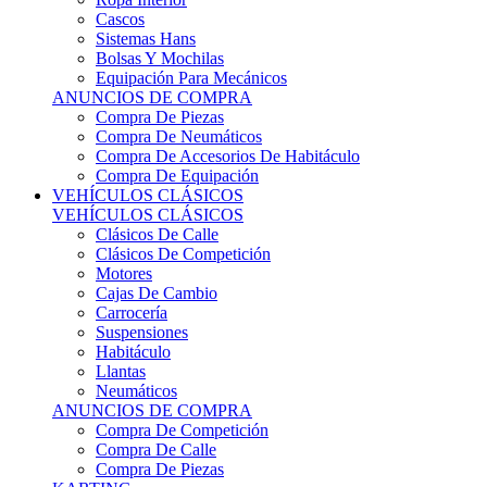
Sistemas Hans
Bolsas Y Mochilas
Equipación Para Mecánicos
ANUNCIOS DE COMPRA
Compra De Piezas
Compra De Neumáticos
Compra De Accesorios De Habitáculo
Compra De Equipación
VEHÍCULOS CLÁSICOS
VEHÍCULOS CLÁSICOS
Clásicos De Calle
Clásicos De Competición
Motores
Cajas De Cambio
Carrocería
Suspensiones
Habitáculo
Llantas
Neumáticos
ANUNCIOS DE COMPRA
Compra De Competición
Compra De Calle
Compra De Piezas
KARTING
KARTING