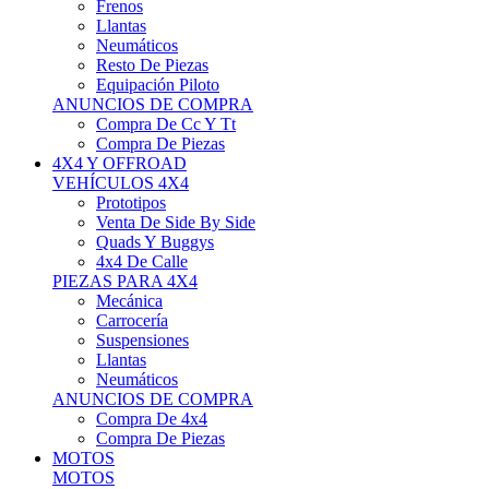
Neumáticos
Resto De Piezas
Equipación Piloto
ANUNCIOS DE COMPRA
Compra De Cc Y Tt
Compra De Piezas
4X4 Y OFFROAD
VEHÍCULOS 4X4
Prototipos
Venta De Side By Side
Quads Y Buggys
4x4 De Calle
PIEZAS PARA 4X4
Mecánica
Carrocería
Suspensiones
Llantas
Neumáticos
ANUNCIOS DE COMPRA
Compra De 4x4
Compra De Piezas
MOTOS
MOTOS
Motos De Circuito