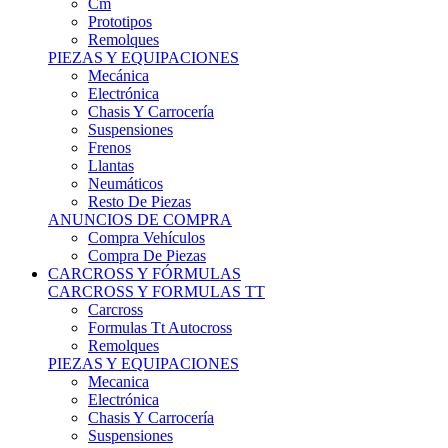
Remolques
PIEZAS Y EQUIPACIONES
Mecánica
Electrónica
Chasis Y Carrocería
Suspensiones
Frenos
Llantas
Neumáticos
Resto De Piezas
ANUNCIOS DE COMPRA
Compra Vehículos
Compra De Piezas
CARCROSS Y FÓRMULAS
CARCROSS Y FORMULAS TT
Carcross
Formulas Tt Autocross
Remolques
PIEZAS Y EQUIPACIONES
Mecanica
Electrónica
Chasis Y Carrocería
Suspensiones
Frenos
Llantas