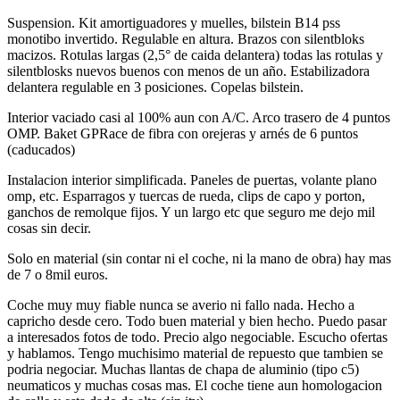
Suspension. Kit amortiguadores y muelles, bilstein B14 pss
monotibo invertido. Regulable en altura. Brazos con silentbloks
macizos. Rotulas largas (2,5° de caida delantera) todas las rotulas y
silentblosks nuevos buenos con menos de un año. Estabilizadora
delantera regulable en 3 posiciones. Copelas bilstein.
Interior vaciado casi al 100% aun con A/C. Arco trasero de 4 puntos
OMP. Baket GPRace de fibra con orejeras y arnés de 6 puntos
(caducados)
Instalacion interior simplificada. Paneles de puertas, volante plano
omp, etc. Esparragos y tuercas de rueda, clips de capo y porton,
ganchos de remolque fijos. Y un largo etc que seguro me dejo mil
cosas sin decir.
Solo en material (sin contar ni el coche, ni la mano de obra) hay mas
de 7 o 8mil euros.
Coche muy muy fiable nunca se averio ni fallo nada. Hecho a
capricho desde cero. Todo buen material y bien hecho. Puedo pasar
a interesados fotos de todo. Precio algo negociable. Escucho ofertas
y hablamos. Tengo muchisimo material de repuesto que tambien se
podria negociar. Muchas llantas de chapa de aluminio (tipo c5)
neumaticos y muchas cosas mas. El coche tiene aun homologacion
de calle y esta dado de alta (sin itv)