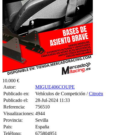
10.000 €
Autor:
MIGUE406COUPE
Publicado en:
Vehículos de Competición /
Citroën
Publicado el:
28-Jul-2024 11:33
Referencia:
756510
Visualizaciones:
4944
Provincia:
Sevilla
Pais:
España
Teléfono:
675804951
Tag:
T-Shirt
,
Women
,
Top