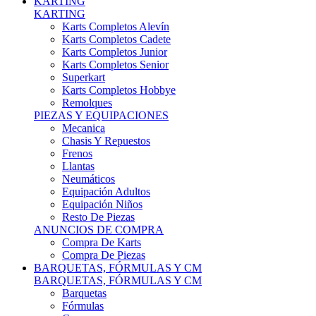
Karts Completos Alevín
Karts Completos Cadete
Karts Completos Junior
Karts Completos Senior
Superkart
Karts Completos Hobbye
Remolques
PIEZAS Y EQUIPACIONES
Mecanica
Chasis Y Repuestos
Frenos
Llantas
Neumáticos
Equipación Adultos
Equipación Niños
Resto De Piezas
ANUNCIOS DE COMPRA
Compra De Karts
Compra De Piezas
BARQUETAS, FÓRMULAS Y CM
BARQUETAS, FÓRMULAS Y CM
Barquetas
Fórmulas
Cm
Prototipos