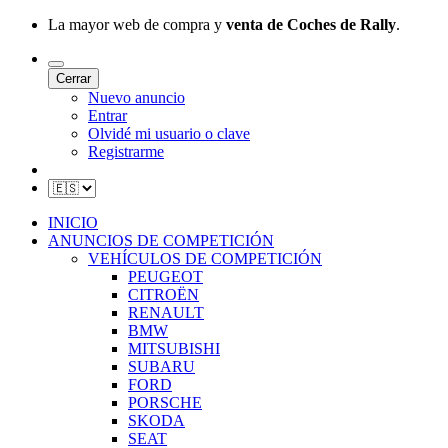
La mayor web de compra y
venta de Coches de Rally
.
Cerrar
Nuevo anuncio
Entrar
Olvidé mi usuario o clave
Registrarme
INICIO
ANUNCIOS DE COMPETICIÓN
VEHÍCULOS DE COMPETICIÓN
PEUGEOT
CITROËN
RENAULT
BMW
MITSUBISHI
SUBARU
FORD
PORSCHE
SKODA
SEAT