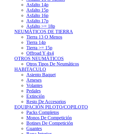
Asfalto 15p
Asfalto 16p
Asfalto 17p
Asfalto >= 18p
NEUMÁTICOS DE TIERRA
Tierra 13 O Menos
Tierra 14p
Tierra >= 15p
Offroad Y 4x4
OTROS NEUMÁTICOS
Otros Tipos De Neumáticos
HABITACULO
Asiento Baquet
Arneses
Volantes
Pedales
Extinción
Resto De Accesorios
EQUIPACIÓN PILOTO/COPILOTO
Packs Completos
Monos De Competición
Botines De Competición
Guantes
Ropa Interior
Cascos