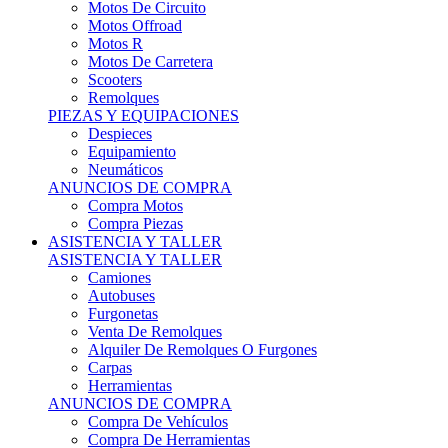
Motos Offroad
Motos R
Motos De Carretera
Scooters
Remolques
PIEZAS Y EQUIPACIONES
Despieces
Equipamiento
Neumáticos
ANUNCIOS DE COMPRA
Compra Motos
Compra Piezas
ASISTENCIA Y TALLER
ASISTENCIA Y TALLER
Camiones
Autobuses
Furgonetas
Venta De Remolques
Alquiler De Remolques O Furgones
Carpas
Herramientas
ANUNCIOS DE COMPRA
Compra De Vehículos
Compra De Herramientas