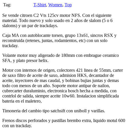
Se vende citroen C2 Vts 125cv motor NFS. Con el siguiente
material. Todo nuevo y solo usado en 2 años de slalom (5 o 6
slaloms) y un par de trackdays.
Caja MA con autoblocante torsen, grupo 13x61, sincros RSX y
reconstruida (retenes, juntas, rodamientos, etc) con un solo
trackday.
Volante motor muy aligerado de 180mm con embrague ceramico
SFA, y plato presor helix.
Motor con internos de origen, colectores 421 linea de 55mm, carter
de saxo filtro de aceite de saxo, admision HKS, decantador de
aceite, inyectores de mas caudal, y bobinas bujias juntas y demas
todo con menos de un año. Soporte motor antipar de nailon,
cubrecarter duraluminio, electronica bosch hecha a medida, con
contrlol de salida, siempre aceite 10w60. Instalacion simplificada
bateria en el maletero,
Timoneria del cambio tipo satchsift con uniboll y varillas.
Frenos discos perforados y pastillas brembo extra, liquido motul 600
con un trackday.