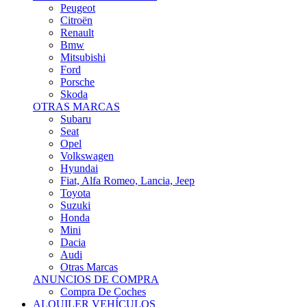
Citroën
Renault
Bmw
Mitsubishi
Ford
Porsche
Skoda
OTRAS MARCAS
Subaru
Seat
Opel
Volkswagen
Hyundai
Fiat, Alfa Romeo, Lancia, Jeep
Toyota
Suzuki
Honda
Mini
Dacia
Audi
Otras Marcas
ANUNCIOS DE COMPRA
Compra De Coches
ALQUILER VEHÍCULOS
ALQUILER VEHÍCULOS