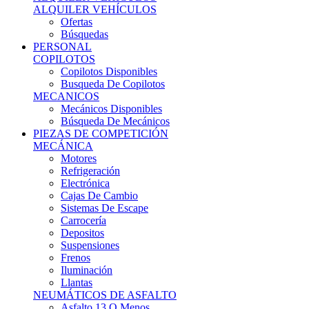
Ofertas
Búsquedas
PERSONAL
COPILOTOS
Copilotos Disponibles
Busqueda De Copilotos
MECANICOS
Mecánicos Disponibles
Búsqueda De Mecánicos
PIEZAS DE COMPETICIÓN
MECÁNICA
Motores
Refrigeración
Electrónica
Cajas De Cambio
Sistemas De Escape
Carrocería
Depositos
Suspensiones
Frenos
Iluminación
Llantas
NEUMÁTICOS DE ASFALTO
Asfalto 13 O Menos
Asfalto 14p