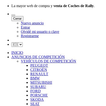
La mayor web de compra y
venta de Coches de Rally
.
Cerrar
Nuevo anuncio
Entrar
Olvidé mi usuario o clave
Registrarme
INICIO
ANUNCIOS DE COMPETICIÓN
VEHÍCULOS DE COMPETICIÓN
PEUGEOT
CITROËN
RENAULT
BMW
MITSUBISHI
SUBARU
FORD
PORSCHE
SKODA
SEAT