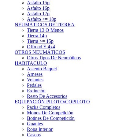
Asfalto 15p
Asfalto 16p
Asfalto 17p
Asfalto >= 18p
NEUMÁTICOS DE TIERRA
Tierra 13 O Menos
Tierra 14p
Tierra >= 15p
Offroad Y 4x4
OTROS NEUMÁTICOS
Otros Tipos De Neumáticos
HABITACULO
Asiento Baquet
Arneses
Volantes
Pedales
Extinción
Resto De Accesorios
EQUIPACIÓN PILOTO/COPILOTO
Packs Completos
Monos De Competición
Botines De Competición
Guantes
Ropa Interior
Cascos