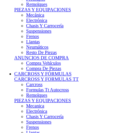
Remolques
PIEZAS Y EQUIPACIONES
Mecánica
Electrónica
Chasis Y Carrocería
Suspensiones
Frenos
Llantas
Neumáticos
Resto De Piezas
ANUNCIOS DE COMPRA
Compra Vehículos
Compra De Piezas
CARCROSS Y FÓRMULAS
CARCROSS Y FORMULAS TT
Carcross
Formulas Tt Autocross
Remolques
PIEZAS Y EQUIPACIONES
Mecanica
Electrónica
Chasis Y Carrocería
Suspensiones
Frenos
Llantas