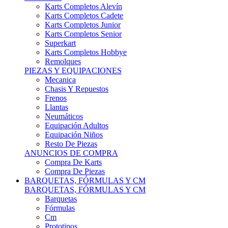
Karts Completos Alevín
Karts Completos Cadete
Karts Completos Junior
Karts Completos Senior
Superkart
Karts Completos Hobbye
Remolques
PIEZAS Y EQUIPACIONES
Mecanica
Chasis Y Repuestos
Frenos
Llantas
Neumáticos
Equipación Adultos
Equipación Niños
Resto De Piezas
ANUNCIOS DE COMPRA
Compra De Karts
Compra De Piezas
BARQUETAS, FÓRMULAS Y CM
BARQUETAS, FÓRMULAS Y CM
Barquetas
Fórmulas
Cm
Prototipos