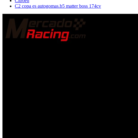
Citroën
C2 copa es autogomas.b5 matter boss 174cv