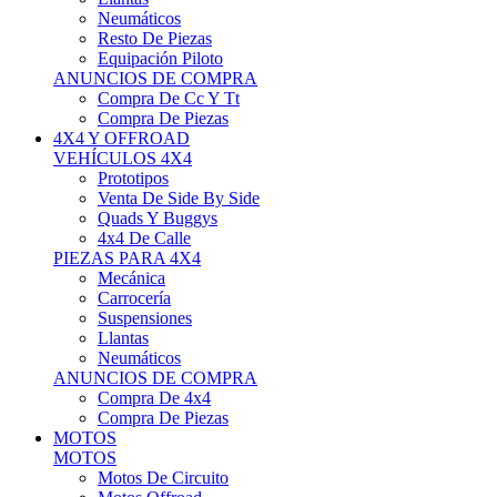
Neumáticos
Resto De Piezas
Equipación Piloto
ANUNCIOS DE COMPRA
Compra De Cc Y Tt
Compra De Piezas
4X4 Y OFFROAD
VEHÍCULOS 4X4
Prototipos
Venta De Side By Side
Quads Y Buggys
4x4 De Calle
PIEZAS PARA 4X4
Mecánica
Carrocería
Suspensiones
Llantas
Neumáticos
ANUNCIOS DE COMPRA
Compra De 4x4
Compra De Piezas
MOTOS
MOTOS
Motos De Circuito