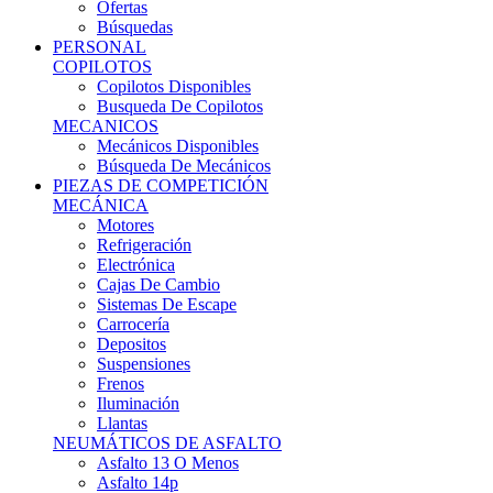
Ofertas
Búsquedas
PERSONAL
COPILOTOS
Copilotos Disponibles
Busqueda De Copilotos
MECANICOS
Mecánicos Disponibles
Búsqueda De Mecánicos
PIEZAS DE COMPETICIÓN
MECÁNICA
Motores
Refrigeración
Electrónica
Cajas De Cambio
Sistemas De Escape
Carrocería
Depositos
Suspensiones
Frenos
Iluminación
Llantas
NEUMÁTICOS DE ASFALTO
Asfalto 13 O Menos
Asfalto 14p