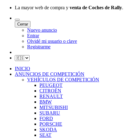
La mayor web de compra y
venta de Coches de Rally
.
Cerrar
Nuevo anuncio
Entrar
Olvidé mi usuario o clave
Registrarme
INICIO
ANUNCIOS DE COMPETICIÓN
VEHÍCULOS DE COMPETICIÓN
PEUGEOT
CITROËN
RENAULT
BMW
MITSUBISHI
SUBARU
FORD
PORSCHE
SKODA
SEAT