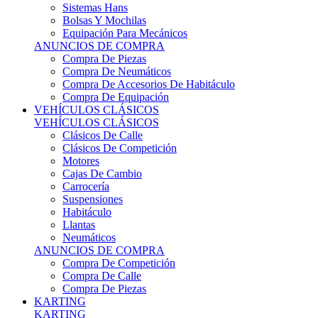
Sistemas Hans
Bolsas Y Mochilas
Equipación Para Mecánicos
ANUNCIOS DE COMPRA
Compra De Piezas
Compra De Neumáticos
Compra De Accesorios De Habitáculo
Compra De Equipación
VEHÍCULOS CLÁSICOS
VEHÍCULOS CLÁSICOS
Clásicos De Calle
Clásicos De Competición
Motores
Cajas De Cambio
Carrocería
Suspensiones
Habitáculo
Llantas
Neumáticos
ANUNCIOS DE COMPRA
Compra De Competición
Compra De Calle
Compra De Piezas
KARTING
KARTING