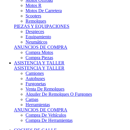
Motos Offroad
Motos R
Motos De Carretera
Scooters
Remolques
PIEZAS Y EQUIPACIONES
Despieces
Equipamiento
Neumáticos
ANUNCIOS DE COMPRA
Compra Motos
Compra Piezas
ASISTENCIA Y TALLER
ASISTENCIA Y TALLER
Camiones
Autobuses
Furgonetas
Venta De Remolques
Alquiler De Remolques O Furgones
Carpas
Herramientas
ANUNCIOS DE COMPRA
Compra De Vehículos
Compra De Herramientas