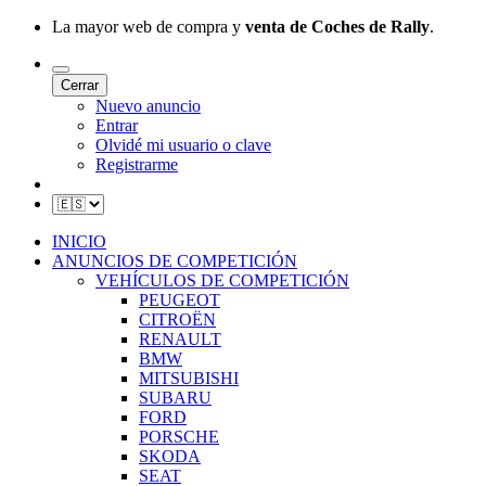
La mayor web de compra y
venta de Coches de Rally
.
Cerrar
Nuevo anuncio
Entrar
Olvidé mi usuario o clave
Registrarme
INICIO
ANUNCIOS DE COMPETICIÓN
VEHÍCULOS DE COMPETICIÓN
PEUGEOT
CITROËN
RENAULT
BMW
MITSUBISHI
SUBARU
FORD
PORSCHE
SKODA
SEAT