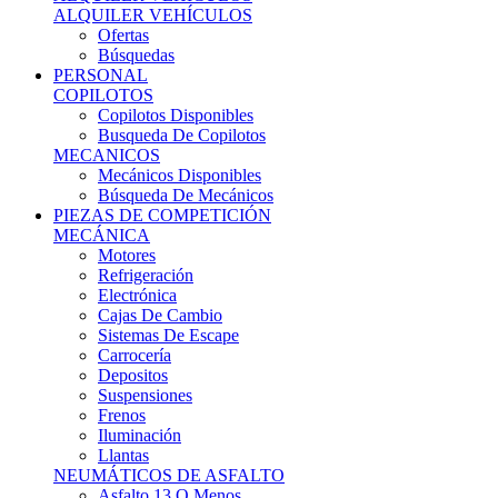
Ofertas
Búsquedas
PERSONAL
COPILOTOS
Copilotos Disponibles
Busqueda De Copilotos
MECANICOS
Mecánicos Disponibles
Búsqueda De Mecánicos
PIEZAS DE COMPETICIÓN
MECÁNICA
Motores
Refrigeración
Electrónica
Cajas De Cambio
Sistemas De Escape
Carrocería
Depositos
Suspensiones
Frenos
Iluminación
Llantas
NEUMÁTICOS DE ASFALTO
Asfalto 13 O Menos
Asfalto 14p