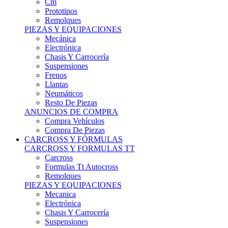
Remolques
PIEZAS Y EQUIPACIONES
Mecánica
Electrónica
Chasis Y Carrocería
Suspensiones
Frenos
Llantas
Neumáticos
Resto De Piezas
ANUNCIOS DE COMPRA
Compra Vehículos
Compra De Piezas
CARCROSS Y FÓRMULAS
CARCROSS Y FORMULAS TT
Carcross
Formulas Tt Autocross
Remolques
PIEZAS Y EQUIPACIONES
Mecanica
Electrónica
Chasis Y Carrocería
Suspensiones
Frenos
Llantas