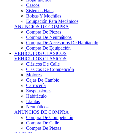
Sistemas Hans
Bolsas Y Mochilas
Equipación Para Mecánicos
ANUNCIOS DE COMPRA
Compra De Piezas
Compra De Neumáticos
Compra De Accesorios De Habitáculo
Compra De Equipación
VEHÍCULOS CLÁSICOS
VEHÍCULOS CLÁSICOS
Clásicos De Calle
Clásicos De Competición
Motores
Cajas De Cambio
Carrocería
Suspensiones
Habitáculo
Llantas
Neumáticos
ANUNCIOS DE COMPRA
Compra De Competición
Compra De Calle
Compra De Piezas
KARTING
KARTING