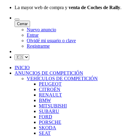
La mayor web de compra y
venta de Coches de Rally
.
Cerrar
Nuevo anuncio
Entrar
Olvidé mi usuario o clave
Registrarme
INICIO
ANUNCIOS DE COMPETICIÓN
VEHÍCULOS DE COMPETICIÓN
PEUGEOT
CITROËN
RENAULT
BMW
MITSUBISHI
SUBARU
FORD
PORSCHE
SKODA
SEAT