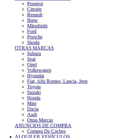
Citroën
Renault
Bmw
Mitsubishi
Ford
Porsche
Skoda
OTRAS MARCAS
Subaru
Seat
Opel
Volkswagen
Hyundai
Fiat, Alfa Romeo, Lancia, Jeep
Toyota
Suzuki
Honda
Mini
Dacia
Audi
Otras Marcas
ANUNCIOS DE COMPRA
Compra De Coches
ALQUILER VEHÍCULOS
ALQUILER VEHÍCULOS