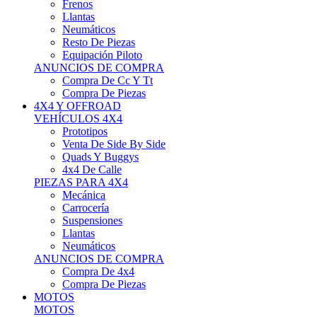
Neumáticos
Resto De Piezas
Equipación Piloto
ANUNCIOS DE COMPRA
Compra De Cc Y Tt
Compra De Piezas
4X4 Y OFFROAD
VEHÍCULOS 4X4
Prototipos
Venta De Side By Side
Quads Y Buggys
4x4 De Calle
PIEZAS PARA 4X4
Mecánica
Carrocería
Suspensiones
Llantas
Neumáticos
ANUNCIOS DE COMPRA
Compra De 4x4
Compra De Piezas
MOTOS
MOTOS
Motos De Circuito