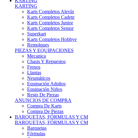
Karts Completos Alevín
Karts Completos Cadete
Karts Completos Junior
Karts Completos Senior
Superkart
Karts Completos Hobbye
Remolques
PIEZAS Y EQUIPACIONES
Mecanica
Chasis Y Repuestos
Frenos
Llantas
Neumáticos
Equipación Adultos
Equipación Niños
Resto De Piezas
ANUNCIOS DE COMPRA
Compra De Karts
Compra De Piezas
BARQUETAS, FÓRMULAS Y CM
BARQUETAS, FÓRMULAS Y CM
Barquetas
Fórmulas
Cm
Prototipos