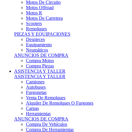
Motos Offroad
Motos R
Motos De Carretera
Scooters
Remolques
PIEZAS Y EQUIPACIONES
Despieces
Equipamiento
Neumáticos
ANUNCIOS DE COMPRA
Compra Motos
Compra Piezas
ASISTENCIA Y TALLER
ASISTENCIA Y TALLER
Camiones
Autobuses
Furgonetas
Venta De Remolques
Alquiler De Remolques O Furgones
Carpas
Herramientas
ANUNCIOS DE COMPRA
Compra De Vehículos
Compra De Herramientas