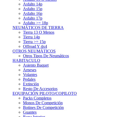
Asfalto 15p
Asfalto 16p
Asfalto 17p
Asfalto >= 18p
NEUMÁTICOS DE TIERRA
Tierra 13 O Menos
Tierra 14p
Tierra >= 15p
Offroad Y 4x4
OTROS NEUMÁTICOS
Otros Tipos De Neumáticos
HABITACULO
Asiento Baquet
Arneses
Volantes
Pedales
Extinción
Resto De Accesorios
EQUIPACIÓN PILOTO/COPILOTO
Packs Completos
Monos De Competición
Botines De Competición
Guantes
Ropa Interior
Cascos