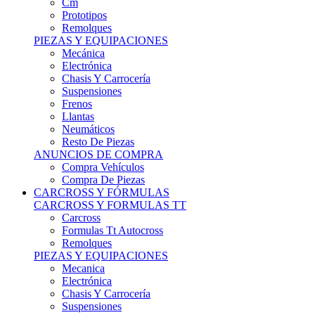
Remolques
PIEZAS Y EQUIPACIONES
Mecánica
Electrónica
Chasis Y Carrocería
Suspensiones
Frenos
Llantas
Neumáticos
Resto De Piezas
ANUNCIOS DE COMPRA
Compra Vehículos
Compra De Piezas
CARCROSS Y FÓRMULAS
CARCROSS Y FORMULAS TT
Carcross
Formulas Tt Autocross
Remolques
PIEZAS Y EQUIPACIONES
Mecanica
Electrónica
Chasis Y Carrocería
Suspensiones
Frenos
Llantas