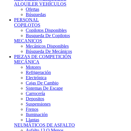
Ofertas
Búsquedas
PERSONAL
COPILOTOS
Copilotos Disponibles
Busqueda De Copilotos
MECANICOS
Mecánicos Disponibles
Búsqueda De Mecánicos
PIEZAS DE COMPETICIÓN
MECÁNICA
Motores
Refrigeración
Electrónica
Cajas De Cambio
Sistemas De Escape
Carrocería
Depositos
Suspensiones
Frenos
Iluminación
Llantas
NEUMÁTICOS DE ASFALTO
Asfalto 13 O Menos
Asfalto 14p