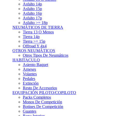
Asfalto 15p
Asfalto 16p
Asfalto 17p
Asfalto >= 18p
NEUMÁTICOS DE TIERRA
Tierra 13 O Menos
Tierra 14p
Tierra >= 15p
Offroad Y 4x4
OTROS NEUMÁTICOS
Otros Tipos De Neumáticos
HABITACULO
Asiento Baquet
Arneses
Volantes
Pedales
Extinción
Resto De Accesorios
EQUIPACIÓN PILOTO/COPILOTO
Packs Completos
Monos De Competición
Botines De Competición
Guantes
Ropa Interior
Cascos