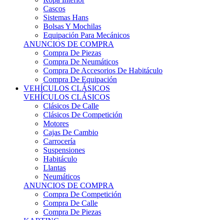
Sistemas Hans
Bolsas Y Mochilas
Equipación Para Mecánicos
ANUNCIOS DE COMPRA
Compra De Piezas
Compra De Neumáticos
Compra De Accesorios De Habitáculo
Compra De Equipación
VEHÍCULOS CLÁSICOS
VEHÍCULOS CLÁSICOS
Clásicos De Calle
Clásicos De Competición
Motores
Cajas De Cambio
Carrocería
Suspensiones
Habitáculo
Llantas
Neumáticos
ANUNCIOS DE COMPRA
Compra De Competición
Compra De Calle
Compra De Piezas
KARTING
KARTING