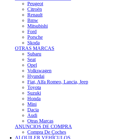
Citroën
Renault
Bmw
Mitsubishi
Ford
Porsche
Skoda
OTRAS MARCAS
Subaru
Seat
Opel
Volkswagen
Hyundai
Fiat, Alfa Romeo, Lancia, Jeep
Toyota
Suzuki
Honda
Mini
Dacia
Audi
Otras Marcas
ANUNCIOS DE COMPRA
Compra De Coches
ALQUILER VEHÍCULOS
ALQUILER VEHÍCULOS