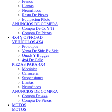
Neumáticos
Resto De Piezas
Equipación Piloto
ANUNCIOS DE COMPRA
Compra De Cc Y Tt
Compra De Piezas
4X4 Y OFFROAD
VEHÍCULOS 4X4
Prototipos
Venta De Side By Side
Quads Y Buggys
4x4 De Calle
PIEZAS PARA 4X4
Mecánica
Carrocería
Suspensiones
Llantas
Neumáticos
ANUNCIOS DE COMPRA
Compra De 4x4
Compra De Piezas
MOTOS
MOTOS
Motos De Circuito