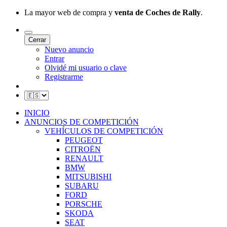
La mayor web de compra y
venta de Coches de Rally
.
Cerrar
Nuevo anuncio
Entrar
Olvidé mi usuario o clave
Registrarme
INICIO
ANUNCIOS DE COMPETICIÓN
VEHÍCULOS DE COMPETICIÓN
PEUGEOT
CITROËN
RENAULT
BMW
MITSUBISHI
SUBARU
FORD
PORSCHE
SKODA
SEAT