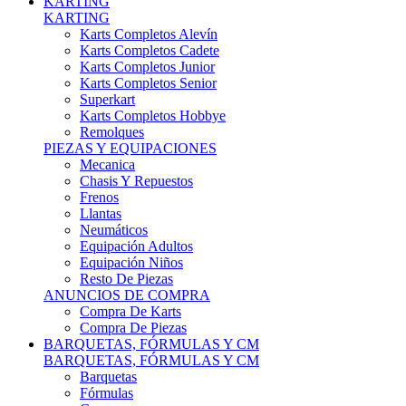
Karts Completos Alevín
Karts Completos Cadete
Karts Completos Junior
Karts Completos Senior
Superkart
Karts Completos Hobbye
Remolques
PIEZAS Y EQUIPACIONES
Mecanica
Chasis Y Repuestos
Frenos
Llantas
Neumáticos
Equipación Adultos
Equipación Niños
Resto De Piezas
ANUNCIOS DE COMPRA
Compra De Karts
Compra De Piezas
BARQUETAS, FÓRMULAS Y CM
BARQUETAS, FÓRMULAS Y CM
Barquetas
Fórmulas
Cm
Prototipos