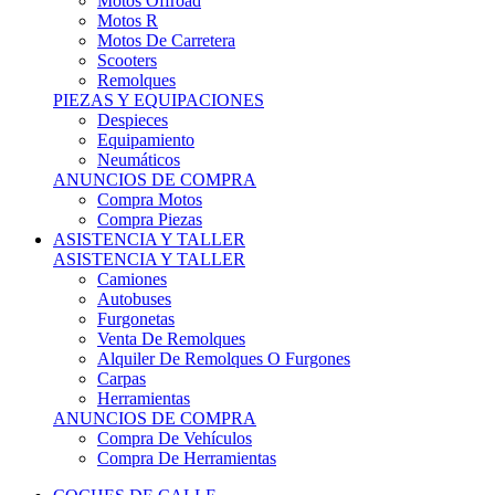
Motos Offroad
Motos R
Motos De Carretera
Scooters
Remolques
PIEZAS Y EQUIPACIONES
Despieces
Equipamiento
Neumáticos
ANUNCIOS DE COMPRA
Compra Motos
Compra Piezas
ASISTENCIA Y TALLER
ASISTENCIA Y TALLER
Camiones
Autobuses
Furgonetas
Venta De Remolques
Alquiler De Remolques O Furgones
Carpas
Herramientas
ANUNCIOS DE COMPRA
Compra De Vehículos
Compra De Herramientas