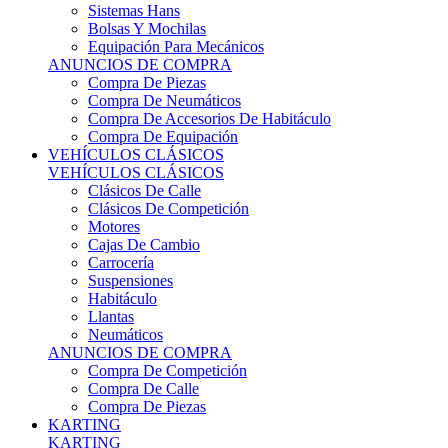
Sistemas Hans
Bolsas Y Mochilas
Equipación Para Mecánicos
ANUNCIOS DE COMPRA
Compra De Piezas
Compra De Neumáticos
Compra De Accesorios De Habitáculo
Compra De Equipación
VEHÍCULOS CLÁSICOS
VEHÍCULOS CLÁSICOS
Clásicos De Calle
Clásicos De Competición
Motores
Cajas De Cambio
Carrocería
Suspensiones
Habitáculo
Llantas
Neumáticos
ANUNCIOS DE COMPRA
Compra De Competición
Compra De Calle
Compra De Piezas
KARTING
KARTING