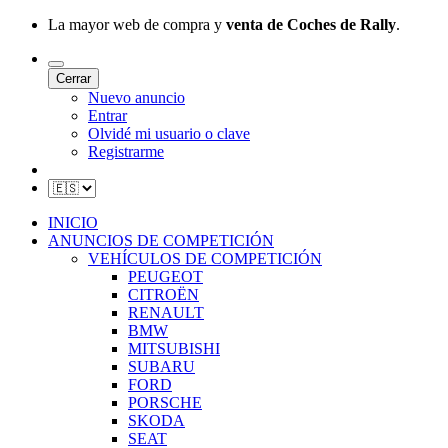
La mayor web de compra y
venta de Coches de Rally
.
Cerrar
Nuevo anuncio
Entrar
Olvidé mi usuario o clave
Registrarme
INICIO
ANUNCIOS DE COMPETICIÓN
VEHÍCULOS DE COMPETICIÓN
PEUGEOT
CITROËN
RENAULT
BMW
MITSUBISHI
SUBARU
FORD
PORSCHE
SKODA
SEAT