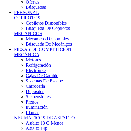
Ofertas
Búsquedas
PERSONAL
COPILOTOS
Copilotos Disponibles
Busqueda De Copilotos
MECANICOS
Mecánicos Disponibles
Búsqueda De Mecánicos
PIEZAS DE COMPETICIÓN
MECÁNICA
Motores
Refrigeración
Electrónica
Cajas De Cambio
Sistemas De Escape
Carrocería
Depositos
Suspensiones
Frenos
Iluminación
Llantas
NEUMÁTICOS DE ASFALTO
Asfalto 13 O Menos
Asfalto 14p