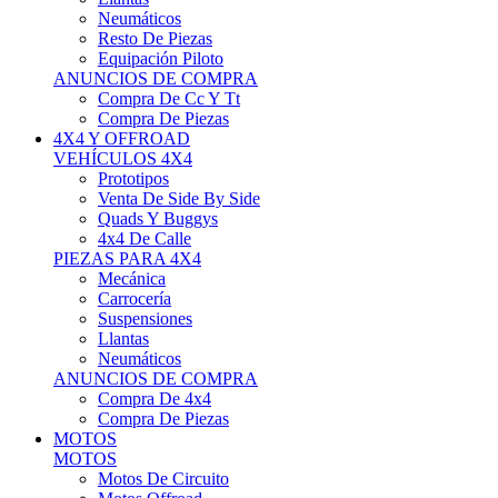
Neumáticos
Resto De Piezas
Equipación Piloto
ANUNCIOS DE COMPRA
Compra De Cc Y Tt
Compra De Piezas
4X4 Y OFFROAD
VEHÍCULOS 4X4
Prototipos
Venta De Side By Side
Quads Y Buggys
4x4 De Calle
PIEZAS PARA 4X4
Mecánica
Carrocería
Suspensiones
Llantas
Neumáticos
ANUNCIOS DE COMPRA
Compra De 4x4
Compra De Piezas
MOTOS
MOTOS
Motos De Circuito