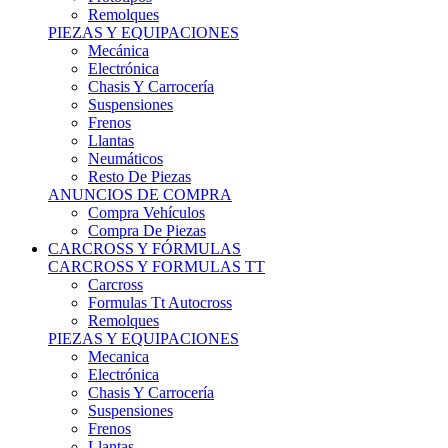
Remolques
PIEZAS Y EQUIPACIONES
Mecánica
Electrónica
Chasis Y Carrocería
Suspensiones
Frenos
Llantas
Neumáticos
Resto De Piezas
ANUNCIOS DE COMPRA
Compra Vehículos
Compra De Piezas
CARCROSS Y FÓRMULAS
CARCROSS Y FORMULAS TT
Carcross
Formulas Tt Autocross
Remolques
PIEZAS Y EQUIPACIONES
Mecanica
Electrónica
Chasis Y Carrocería
Suspensiones
Frenos
Llantas