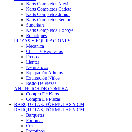
Karts Completos Alevín
Karts Completos Cadete
Karts Completos Junior
Karts Completos Senior
Superkart
Karts Completos Hobbye
Remolques
PIEZAS Y EQUIPACIONES
Mecanica
Chasis Y Repuestos
Frenos
Llantas
Neumáticos
Equipación Adultos
Equipación Niños
Resto De Piezas
ANUNCIOS DE COMPRA
Compra De Karts
Compra De Piezas
BARQUETAS, FÓRMULAS Y CM
BARQUETAS, FÓRMULAS Y CM
Barquetas
Fórmulas
Cm
Prototipos