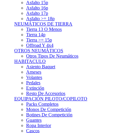
Asfalto 15p
Asfalto 16p
Asfalto 17p
Asfalto >= 18p
NEUMÁTICOS DE TIERRA
Tierra 13 O Menos
Tierra 14p
Tierra >= 15p
Offroad Y 4x4
OTROS NEUMÁTICOS
Otros Tipos De Neumáticos
HABITACULO
Asiento Baquet
Arneses
Volantes
Pedales
Extinción
Resto De Accesorios
EQUIPACIÓN PILOTO/COPILOTO
Packs Completos
Monos De Competición
Botines De Competición
Guantes
Ropa Interior
Cascos