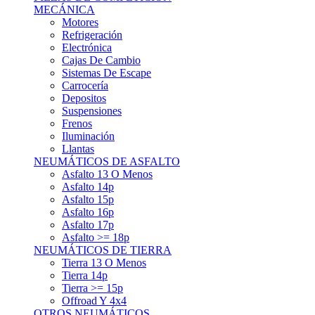
Asfalto 15p
Asfalto 16p
Asfalto 17p
Asfalto >= 18p
NEUMÁTICOS DE TIERRA
Tierra 13 O Menos
Tierra 14p
Tierra >= 15p
Offroad Y 4x4
OTROS NEUMÁTICOS
Otros Tipos De Neumáticos
HABITACULO
Asiento Baquet
Arneses
Volantes
Pedales
Extinción
Resto De Accesorios
EQUIPACIÓN PILOTO/COPILOTO
Packs Completos
Monos De Competición
Botines De Competición
Guantes
Ropa Interior
Cascos