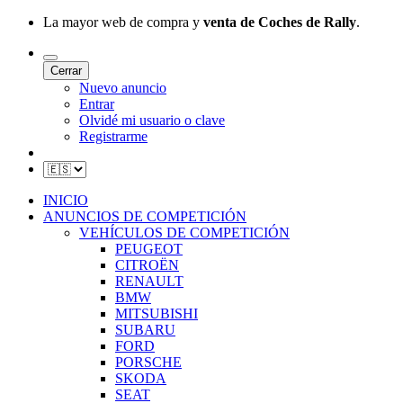
La mayor web de compra y
venta de Coches de Rally
.
Cerrar
Nuevo anuncio
Entrar
Olvidé mi usuario o clave
Registrarme
INICIO
ANUNCIOS DE COMPETICIÓN
VEHÍCULOS DE COMPETICIÓN
PEUGEOT
CITROËN
RENAULT
BMW
MITSUBISHI
SUBARU
FORD
PORSCHE
SKODA
SEAT