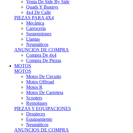
Motos Offroad
Motos R
Motos De Carretera
Scooters
Remolques
PIEZAS Y EQUIPACIONES
Despieces
Equipamiento
Neumáticos
ANUNCIOS DE COMPRA
Compra Motos
Compra Piezas
ASISTENCIA Y TALLER
ASISTENCIA Y TALLER
Camiones
Autobuses
Furgonetas
Venta De Remolques
Alquiler De Remolques O Furgones
Carpas
Herramientas
ANUNCIOS DE COMPRA
Compra De Vehículos
Compra De Herramientas