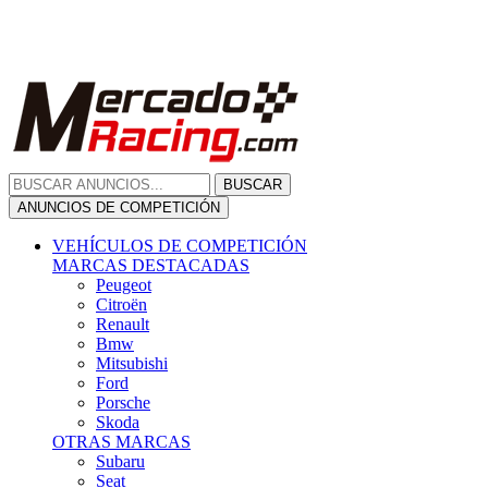
Citroën
Renault
Bmw
Mitsubishi
Ford
Porsche
Skoda
OTRAS MARCAS
Subaru
Seat
Opel
Volkswagen
Hyundai
Fiat, Alfa Romeo, Lancia, Jeep
Toyota
Suzuki
Honda
Mini
Dacia
Audi
Otras Marcas
ANUNCIOS DE COMPRA
Compra De Coches
ALQUILER VEHÍCULOS
ALQUILER VEHÍCULOS