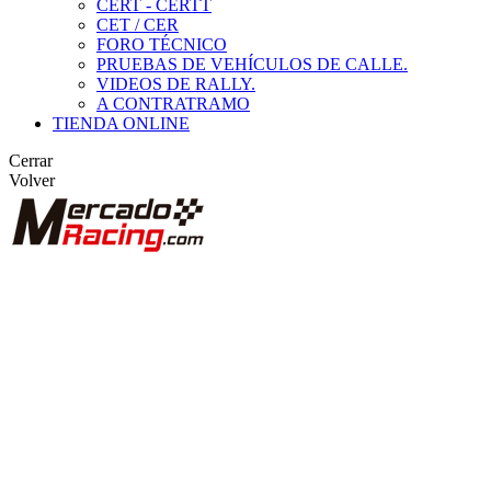
CERT - CERTT
CET / CER
FORO TÉCNICO
PRUEBAS DE VEHÍCULOS DE CALLE.
VIDEOS DE RALLY.
A CONTRATRAMO
TIENDA ONLINE
Cerrar
Volver
BUSCAR
ANUNCIOS DE COMPETICIÓN
VEHÍCULOS DE COMPETICIÓN
MARCAS DESTACADAS
Peugeot