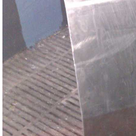
Busco cubre-carter peugeot 205.
Compro cubre-carter metalico para peugeot 205 gti . 617224677