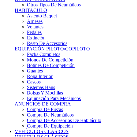
Sistemas Hans
Bolsas Y Mochilas
Equipación Para Mecánicos
ANUNCIOS DE COMPRA
Compra De Piezas
Compra De Neumáticos
Compra De Accesorios De Habitáculo
Compra De Equipación
VEHÍCULOS CLÁSICOS
VEHÍCULOS CLÁSICOS
Clásicos De Calle
Clásicos De Competición
Motores
Cajas De Cambio
Carrocería
Suspensiones
Habitáculo
Llantas
Neumáticos
ANUNCIOS DE COMPRA
Compra De Competición
Compra De Calle
Compra De Piezas
KARTING
KARTING