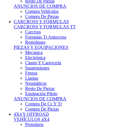
Neumáticos
Resto De Piezas
Equipación Piloto
ANUNCIOS DE COMPRA
Compra De Cc Y Tt
Compra De Piezas
4X4 Y OFFROAD
VEHÍCULOS 4X4
Prototipos
Venta De Side By Side
Quads Y Buggys
4x4 De Calle
PIEZAS PARA 4X4
Mecánica
Carrocería
Suspensiones
Llantas
Neumáticos
ANUNCIOS DE COMPRA
Compra De 4x4
Compra De Piezas
MOTOS
MOTOS
Motos De Circuito