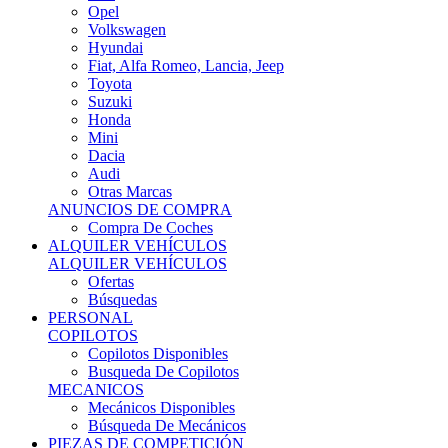
Ofertas
Búsquedas
PERSONAL
COPILOTOS
Copilotos Disponibles
Busqueda De Copilotos
MECANICOS
Mecánicos Disponibles
Búsqueda De Mecánicos
PIEZAS DE COMPETICIÓN
MECÁNICA
Motores
Refrigeración
Electrónica
Cajas De Cambio
Sistemas De Escape
Carrocería
Depositos
Suspensiones
Frenos
Iluminación
Llantas
NEUMÁTICOS DE ASFALTO
Asfalto 13 O Menos
Asfalto 14p