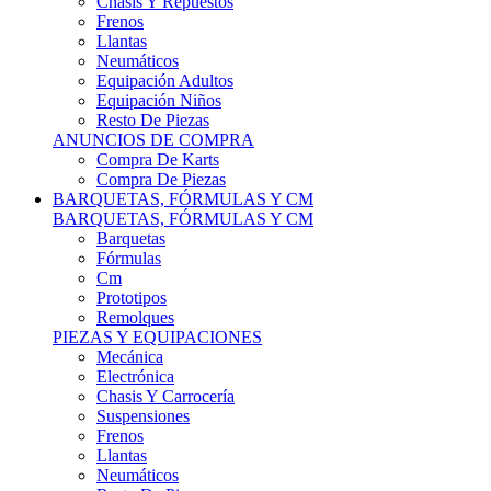
Remolques
PIEZAS Y EQUIPACIONES
Mecánica
Electrónica
Chasis Y Carrocería
Suspensiones
Frenos
Llantas
Neumáticos
Resto De Piezas
ANUNCIOS DE COMPRA
Compra Vehículos
Compra De Piezas
CARCROSS Y FÓRMULAS
CARCROSS Y FORMULAS TT
Carcross
Formulas Tt Autocross
Remolques
PIEZAS Y EQUIPACIONES
Mecanica
Electrónica
Chasis Y Carrocería
Suspensiones
Frenos
Llantas