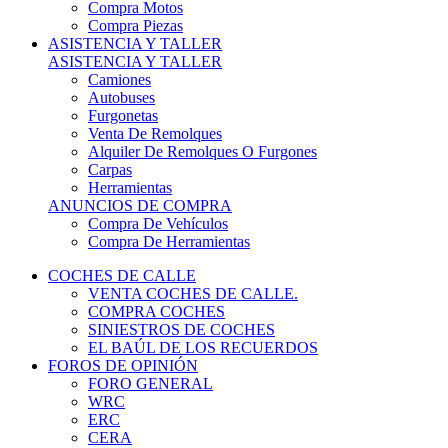
COCHES DE CALLE
VENTA COCHES DE CALLE.
COMPRA COCHES
SINIESTROS DE COCHES
EL BAÚL DE LOS RECUERDOS
FOROS DE OPINIÓN
FORO GENERAL
WRC
ERC
CERA
CERT - CERTT
CET / CER
FORO TÉCNICO
PRUEBAS DE VEHÍCULOS DE CALLE.
VIDEOS DE RALLY.
A CONTRATRAMO
TIENDA ONLINE
NUEVO ANUNCIO
Inicio
Piezas de Competición