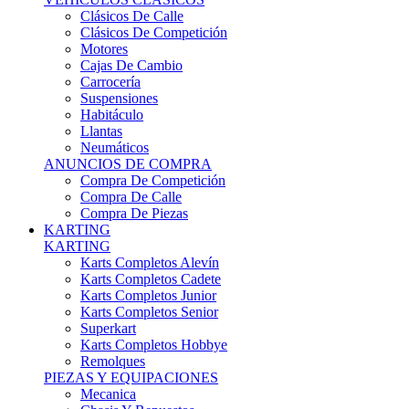
Karts Completos Alevín
Karts Completos Cadete
Karts Completos Junior
Karts Completos Senior
Superkart
Karts Completos Hobbye
Remolques
PIEZAS Y EQUIPACIONES
Mecanica
Chasis Y Repuestos
Frenos
Llantas
Neumáticos
Equipación Adultos
Equipación Niños
Resto De Piezas
ANUNCIOS DE COMPRA
Compra De Karts
Compra De Piezas
BARQUETAS, FÓRMULAS Y CM
BARQUETAS, FÓRMULAS Y CM
Barquetas
Fórmulas
Cm
Prototipos