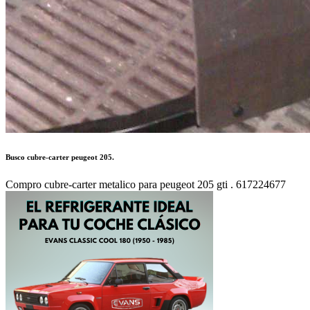
Autor:
FL
Publicado en:
Piezas de Competición /
Motores
Publicado el:
29-Jun-2016 11:50
Referencia:
671043
Visualizaciones:
1479
Provincia: