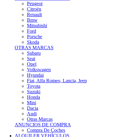
Citroën
Renault
Bmw
Mitsubishi
Ford
Porsche
Skoda
OTRAS MARCAS
Subaru
Seat
Opel
Volkswagen
Hyundai
Fiat, Alfa Romeo, Lancia, Jeep
Toyota
Suzuki
Honda
Mini
Dacia
Audi
Otras Marcas
ANUNCIOS DE COMPRA
Compra De Coches
ALQUILER VEHÍCULOS
ALQUILER VEHÍCULOS