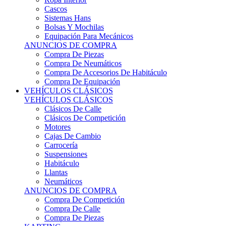
Sistemas Hans
Bolsas Y Mochilas
Equipación Para Mecánicos
ANUNCIOS DE COMPRA
Compra De Piezas
Compra De Neumáticos
Compra De Accesorios De Habitáculo
Compra De Equipación
VEHÍCULOS CLÁSICOS
VEHÍCULOS CLÁSICOS
Clásicos De Calle
Clásicos De Competición
Motores
Cajas De Cambio
Carrocería
Suspensiones
Habitáculo
Llantas
Neumáticos
ANUNCIOS DE COMPRA
Compra De Competición
Compra De Calle
Compra De Piezas
KARTING
KARTING