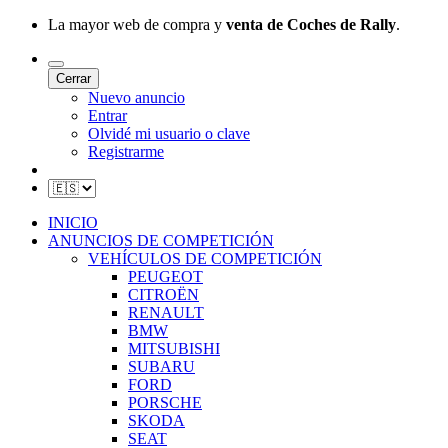
La mayor web de compra y
venta de Coches de Rally
.
Cerrar
Nuevo anuncio
Entrar
Olvidé mi usuario o clave
Registrarme
INICIO
ANUNCIOS DE COMPETICIÓN
VEHÍCULOS DE COMPETICIÓN
PEUGEOT
CITROËN
RENAULT
BMW
MITSUBISHI
SUBARU
FORD
PORSCHE
SKODA
SEAT