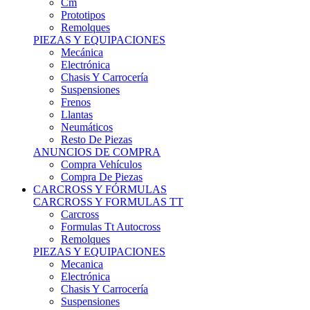
Remolques
PIEZAS Y EQUIPACIONES
Mecánica
Electrónica
Chasis Y Carrocería
Suspensiones
Frenos
Llantas
Neumáticos
Resto De Piezas
ANUNCIOS DE COMPRA
Compra Vehículos
Compra De Piezas
CARCROSS Y FÓRMULAS
CARCROSS Y FORMULAS TT
Carcross
Formulas Tt Autocross
Remolques
PIEZAS Y EQUIPACIONES
Mecanica
Electrónica
Chasis Y Carrocería
Suspensiones
Frenos
Llantas