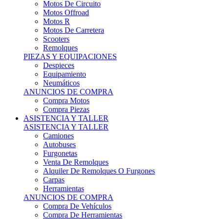
Motos Offroad
Motos R
Motos De Carretera
Scooters
Remolques
PIEZAS Y EQUIPACIONES
Despieces
Equipamiento
Neumáticos
ANUNCIOS DE COMPRA
Compra Motos
Compra Piezas
ASISTENCIA Y TALLER
ASISTENCIA Y TALLER
Camiones
Autobuses
Furgonetas
Venta De Remolques
Alquiler De Remolques O Furgones
Carpas
Herramientas
ANUNCIOS DE COMPRA
Compra De Vehículos
Compra De Herramientas