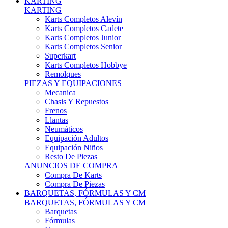
Karts Completos Alevín
Karts Completos Cadete
Karts Completos Junior
Karts Completos Senior
Superkart
Karts Completos Hobbye
Remolques
PIEZAS Y EQUIPACIONES
Mecanica
Chasis Y Repuestos
Frenos
Llantas
Neumáticos
Equipación Adultos
Equipación Niños
Resto De Piezas
ANUNCIOS DE COMPRA
Compra De Karts
Compra De Piezas
BARQUETAS, FÓRMULAS Y CM
BARQUETAS, FÓRMULAS Y CM
Barquetas
Fórmulas
Cm
Prototipos