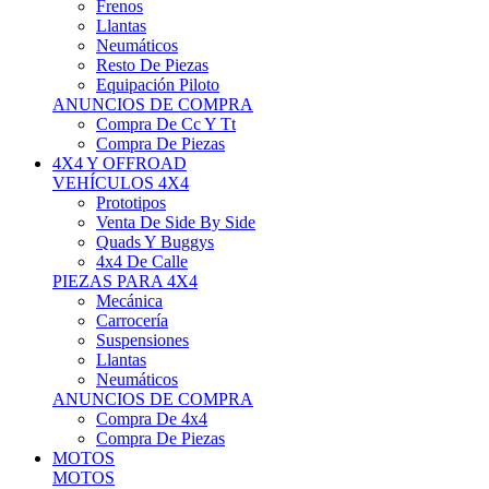
Neumáticos
Resto De Piezas
Equipación Piloto
ANUNCIOS DE COMPRA
Compra De Cc Y Tt
Compra De Piezas
4X4 Y OFFROAD
VEHÍCULOS 4X4
Prototipos
Venta De Side By Side
Quads Y Buggys
4x4 De Calle
PIEZAS PARA 4X4
Mecánica
Carrocería
Suspensiones
Llantas
Neumáticos
ANUNCIOS DE COMPRA
Compra De 4x4
Compra De Piezas
MOTOS
MOTOS
Motos De Circuito