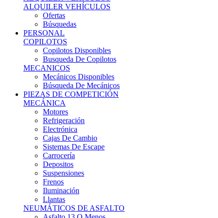
Ofertas
Búsquedas
PERSONAL
COPILOTOS
Copilotos Disponibles
Busqueda De Copilotos
MECANICOS
Mecánicos Disponibles
Búsqueda De Mecánicos
PIEZAS DE COMPETICIÓN
MECÁNICA
Motores
Refrigeración
Electrónica
Cajas De Cambio
Sistemas De Escape
Carrocería
Depositos
Suspensiones
Frenos
Iluminación
Llantas
NEUMÁTICOS DE ASFALTO
Asfalto 13 O Menos
Asfalto 14p