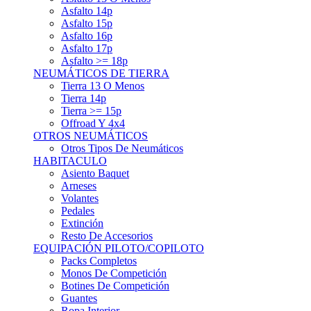
Asfalto 15p
Asfalto 16p
Asfalto 17p
Asfalto >= 18p
NEUMÁTICOS DE TIERRA
Tierra 13 O Menos
Tierra 14p
Tierra >= 15p
Offroad Y 4x4
OTROS NEUMÁTICOS
Otros Tipos De Neumáticos
HABITACULO
Asiento Baquet
Arneses
Volantes
Pedales
Extinción
Resto De Accesorios
EQUIPACIÓN PILOTO/COPILOTO
Packs Completos
Monos De Competición
Botines De Competición
Guantes
Ropa Interior
Cascos