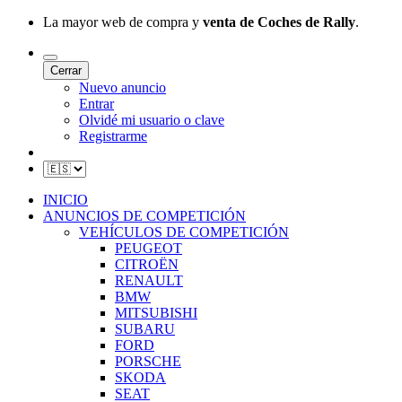
La mayor web de compra y
venta de Coches de Rally
.
Cerrar
Nuevo anuncio
Entrar
Olvidé mi usuario o clave
Registrarme
INICIO
ANUNCIOS DE COMPETICIÓN
VEHÍCULOS DE COMPETICIÓN
PEUGEOT
CITROËN
RENAULT
BMW
MITSUBISHI
SUBARU
FORD
PORSCHE
SKODA
SEAT