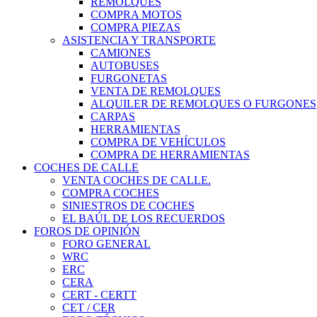
REMOLQUES
COMPRA MOTOS
COMPRA PIEZAS
ASISTENCIA Y TRANSPORTE
CAMIONES
AUTOBUSES
FURGONETAS
VENTA DE REMOLQUES
ALQUILER DE REMOLQUES O FURGONES
CARPAS
HERRAMIENTAS
COMPRA DE VEHÍCULOS
COMPRA DE HERRAMIENTAS
COCHES DE CALLE
VENTA COCHES DE CALLE.
COMPRA COCHES
SINIESTROS DE COCHES
EL BAÚL DE LOS RECUERDOS
FOROS DE OPINIÓN
FORO GENERAL
WRC
ERC
CERA
CERT - CERTT
CET / CER