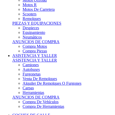
Motos Offroad
Motos R
Motos De Carretera
Scooters
Remolques
PIEZAS Y EQUIPACIONES
Despieces
Equipamiento
Neumáticos
ANUNCIOS DE COMPRA
Compra Motos
Compra Piezas
ASISTENCIA Y TALLER
ASISTENCIA Y TALLER
Camiones
Autobuses
Furgonetas
Venta De Remolques
Alquiler De Remolques O Furgones
Carpas
Herramientas
ANUNCIOS DE COMPRA
Compra De Vehículos
Compra De Herramientas