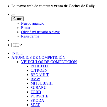
La mayor web de compra y
venta de Coches de Rally
.
Cerrar
Nuevo anuncio
Entrar
Olvidé mi usuario o clave
Registrarme
INICIO
ANUNCIOS DE COMPETICIÓN
VEHÍCULOS DE COMPETICIÓN
PEUGEOT
CITROËN
RENAULT
BMW
MITSUBISHI
SUBARU
FORD
PORSCHE
SKODA
SEAT