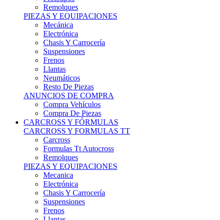
Remolques
PIEZAS Y EQUIPACIONES
Mecánica
Electrónica
Chasis Y Carrocería
Suspensiones
Frenos
Llantas
Neumáticos
Resto De Piezas
ANUNCIOS DE COMPRA
Compra Vehículos
Compra De Piezas
CARCROSS Y FÓRMULAS
CARCROSS Y FORMULAS TT
Carcross
Formulas Tt Autocross
Remolques
PIEZAS Y EQUIPACIONES
Mecanica
Electrónica
Chasis Y Carrocería
Suspensiones
Frenos
Llantas