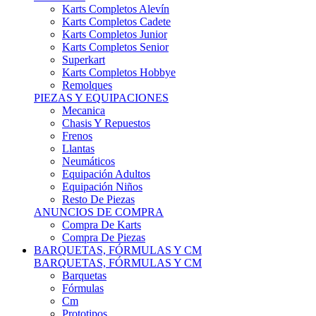
Karts Completos Alevín
Karts Completos Cadete
Karts Completos Junior
Karts Completos Senior
Superkart
Karts Completos Hobbye
Remolques
PIEZAS Y EQUIPACIONES
Mecanica
Chasis Y Repuestos
Frenos
Llantas
Neumáticos
Equipación Adultos
Equipación Niños
Resto De Piezas
ANUNCIOS DE COMPRA
Compra De Karts
Compra De Piezas
BARQUETAS, FÓRMULAS Y CM
BARQUETAS, FÓRMULAS Y CM
Barquetas
Fórmulas
Cm
Prototipos