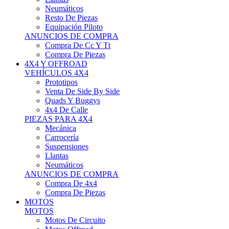
Neumáticos
Resto De Piezas
Equipación Piloto
ANUNCIOS DE COMPRA
Compra De Cc Y Tt
Compra De Piezas
4X4 Y OFFROAD
VEHÍCULOS 4X4
Prototipos
Venta De Side By Side
Quads Y Buggys
4x4 De Calle
PIEZAS PARA 4X4
Mecánica
Carrocería
Suspensiones
Llantas
Neumáticos
ANUNCIOS DE COMPRA
Compra De 4x4
Compra De Piezas
MOTOS
MOTOS
Motos De Circuito