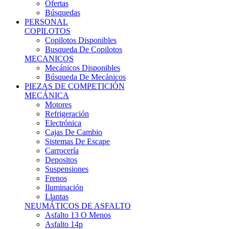
Ofertas
Búsquedas
PERSONAL
COPILOTOS
Copilotos Disponibles
Busqueda De Copilotos
MECANICOS
Mecánicos Disponibles
Búsqueda De Mecánicos
PIEZAS DE COMPETICIÓN
MECÁNICA
Motores
Refrigeración
Electrónica
Cajas De Cambio
Sistemas De Escape
Carrocería
Depositos
Suspensiones
Frenos
Iluminación
Llantas
NEUMÁTICOS DE ASFALTO
Asfalto 13 O Menos
Asfalto 14p