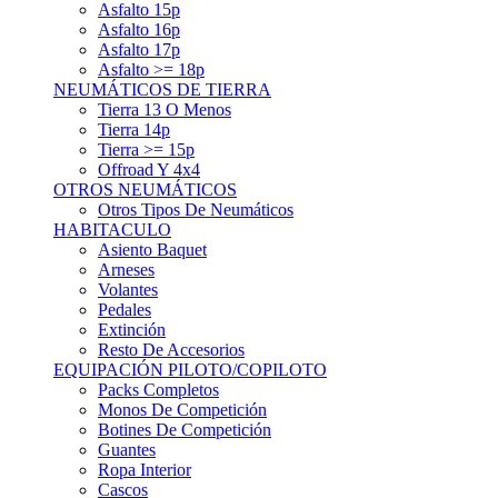
Asfalto 15p
Asfalto 16p
Asfalto 17p
Asfalto >= 18p
NEUMÁTICOS DE TIERRA
Tierra 13 O Menos
Tierra 14p
Tierra >= 15p
Offroad Y 4x4
OTROS NEUMÁTICOS
Otros Tipos De Neumáticos
HABITACULO
Asiento Baquet
Arneses
Volantes
Pedales
Extinción
Resto De Accesorios
EQUIPACIÓN PILOTO/COPILOTO
Packs Completos
Monos De Competición
Botines De Competición
Guantes
Ropa Interior
Cascos