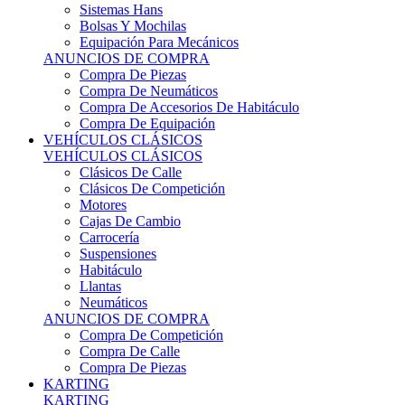
Sistemas Hans
Bolsas Y Mochilas
Equipación Para Mecánicos
ANUNCIOS DE COMPRA
Compra De Piezas
Compra De Neumáticos
Compra De Accesorios De Habitáculo
Compra De Equipación
VEHÍCULOS CLÁSICOS
VEHÍCULOS CLÁSICOS
Clásicos De Calle
Clásicos De Competición
Motores
Cajas De Cambio
Carrocería
Suspensiones
Habitáculo
Llantas
Neumáticos
ANUNCIOS DE COMPRA
Compra De Competición
Compra De Calle
Compra De Piezas
KARTING
KARTING