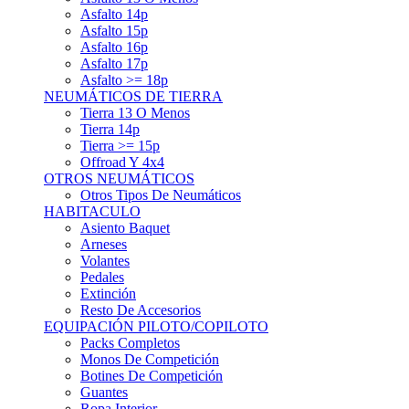
Asfalto 15p
Asfalto 16p
Asfalto 17p
Asfalto >= 18p
NEUMÁTICOS DE TIERRA
Tierra 13 O Menos
Tierra 14p
Tierra >= 15p
Offroad Y 4x4
OTROS NEUMÁTICOS
Otros Tipos De Neumáticos
HABITACULO
Asiento Baquet
Arneses
Volantes
Pedales
Extinción
Resto De Accesorios
EQUIPACIÓN PILOTO/COPILOTO
Packs Completos
Monos De Competición
Botines De Competición
Guantes
Ropa Interior
Cascos