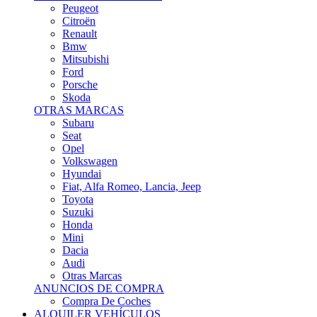
Citroën
Renault
Bmw
Mitsubishi
Ford
Porsche
Skoda
OTRAS MARCAS
Subaru
Seat
Opel
Volkswagen
Hyundai
Fiat, Alfa Romeo, Lancia, Jeep
Toyota
Suzuki
Honda
Mini
Dacia
Audi
Otras Marcas
ANUNCIOS DE COMPRA
Compra De Coches
ALQUILER VEHÍCULOS
ALQUILER VEHÍCULOS