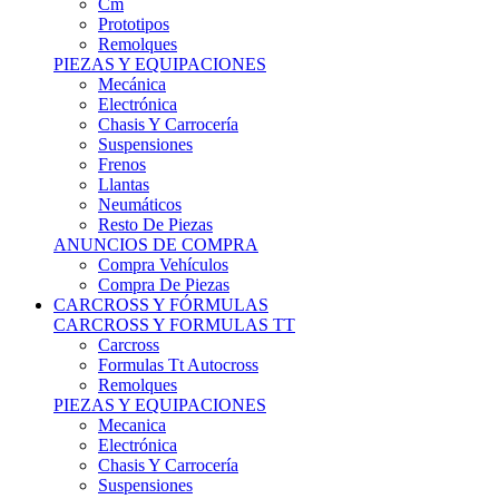
Remolques
PIEZAS Y EQUIPACIONES
Mecánica
Electrónica
Chasis Y Carrocería
Suspensiones
Frenos
Llantas
Neumáticos
Resto De Piezas
ANUNCIOS DE COMPRA
Compra Vehículos
Compra De Piezas
CARCROSS Y FÓRMULAS
CARCROSS Y FORMULAS TT
Carcross
Formulas Tt Autocross
Remolques
PIEZAS Y EQUIPACIONES
Mecanica
Electrónica
Chasis Y Carrocería
Suspensiones
Frenos
Llantas