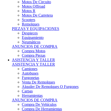
Motos Offroad
Motos R
Motos De Carretera
Scooters
Remolques
PIEZAS Y EQUIPACIONES
Despieces
Equipamiento
Neumáticos
ANUNCIOS DE COMPRA
Compra Motos
Compra Piezas
ASISTENCIA Y TALLER
ASISTENCIA Y TALLER
Camiones
Autobuses
Furgonetas
Venta De Remolques
Alquiler De Remolques O Furgones
Carpas
Herramientas
ANUNCIOS DE COMPRA
Compra De Vehículos
Compra De Herramientas