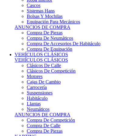
Sistemas Hans
Bolsas Y Mochilas
Equipación Para Mecánicos
ANUNCIOS DE COMPRA
Compra De Piezas
Compra De Neumáticos
Compra De Accesorios De Habitáculo
Compra De Equipación
VEHÍCULOS CLÁSICOS
VEHÍCULOS CLÁSICOS
Clásicos De Calle
Clásicos De Competición
Motores
Cajas De Cambio
Carrocería
Suspensiones
Habitáculo
Llantas
Neumáticos
ANUNCIOS DE COMPRA
Compra De Competición
Compra De Calle
Compra De Piezas
KARTING
KARTING