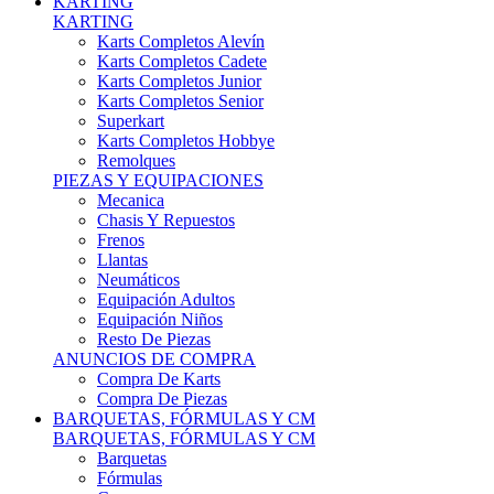
Karts Completos Alevín
Karts Completos Cadete
Karts Completos Junior
Karts Completos Senior
Superkart
Karts Completos Hobbye
Remolques
PIEZAS Y EQUIPACIONES
Mecanica
Chasis Y Repuestos
Frenos
Llantas
Neumáticos
Equipación Adultos
Equipación Niños
Resto De Piezas
ANUNCIOS DE COMPRA
Compra De Karts
Compra De Piezas
BARQUETAS, FÓRMULAS Y CM
BARQUETAS, FÓRMULAS Y CM
Barquetas
Fórmulas
Cm
Prototipos