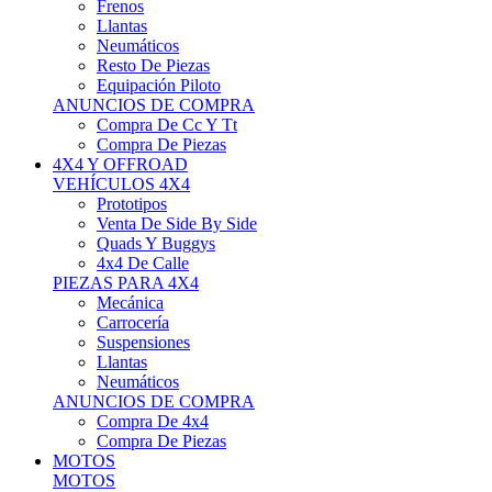
Neumáticos
Resto De Piezas
Equipación Piloto
ANUNCIOS DE COMPRA
Compra De Cc Y Tt
Compra De Piezas
4X4 Y OFFROAD
VEHÍCULOS 4X4
Prototipos
Venta De Side By Side
Quads Y Buggys
4x4 De Calle
PIEZAS PARA 4X4
Mecánica
Carrocería
Suspensiones
Llantas
Neumáticos
ANUNCIOS DE COMPRA
Compra De 4x4
Compra De Piezas
MOTOS
MOTOS
Motos De Circuito