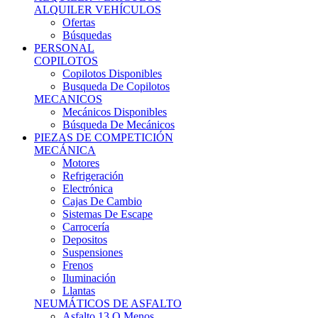
Ofertas
Búsquedas
PERSONAL
COPILOTOS
Copilotos Disponibles
Busqueda De Copilotos
MECANICOS
Mecánicos Disponibles
Búsqueda De Mecánicos
PIEZAS DE COMPETICIÓN
MECÁNICA
Motores
Refrigeración
Electrónica
Cajas De Cambio
Sistemas De Escape
Carrocería
Depositos
Suspensiones
Frenos
Iluminación
Llantas
NEUMÁTICOS DE ASFALTO
Asfalto 13 O Menos
Asfalto 14p