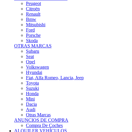
Citroën
Renault
Bmw
Mitsubishi
Ford
Porsche
Skoda
OTRAS MARCAS
Subaru
Seat
Opel
Volkswagen
Hyundai
Fiat, Alfa Romeo, Lancia, Jeep
Toyota
Suzuki
Honda
Mini
Dacia
Audi
Otras Marcas
ANUNCIOS DE COMPRA
Compra De Coches
ALQUILER VEHÍCULOS
ALQUILER VEHÍCULOS