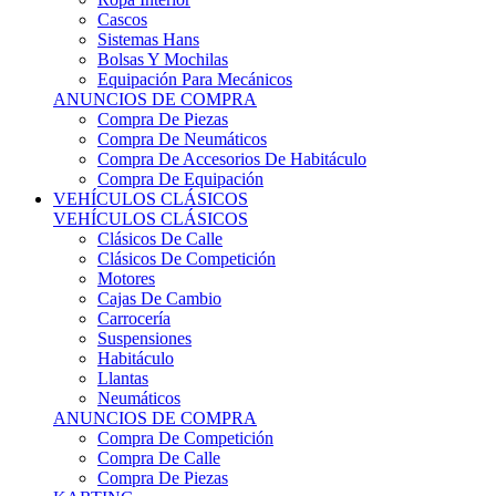
Sistemas Hans
Bolsas Y Mochilas
Equipación Para Mecánicos
ANUNCIOS DE COMPRA
Compra De Piezas
Compra De Neumáticos
Compra De Accesorios De Habitáculo
Compra De Equipación
VEHÍCULOS CLÁSICOS
VEHÍCULOS CLÁSICOS
Clásicos De Calle
Clásicos De Competición
Motores
Cajas De Cambio
Carrocería
Suspensiones
Habitáculo
Llantas
Neumáticos
ANUNCIOS DE COMPRA
Compra De Competición
Compra De Calle
Compra De Piezas
KARTING
KARTING