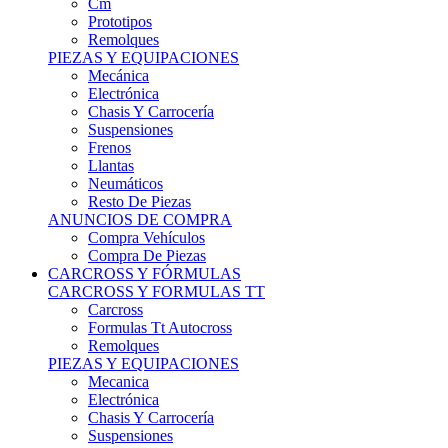
Remolques
PIEZAS Y EQUIPACIONES
Mecánica
Electrónica
Chasis Y Carrocería
Suspensiones
Frenos
Llantas
Neumáticos
Resto De Piezas
ANUNCIOS DE COMPRA
Compra Vehículos
Compra De Piezas
CARCROSS Y FÓRMULAS
CARCROSS Y FORMULAS TT
Carcross
Formulas Tt Autocross
Remolques
PIEZAS Y EQUIPACIONES
Mecanica
Electrónica
Chasis Y Carrocería
Suspensiones
Frenos
Llantas