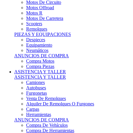
Motos Offroad
Motos R
Motos De Carretera
Scooters
Remolques
PIEZAS Y EQUIPACIONES
Despieces
Equipamiento
Neumáticos
ANUNCIOS DE COMPRA
Compra Motos
Compra Piezas
ASISTENCIA Y TALLER
ASISTENCIA Y TALLER
Camiones
Autobuses
Furgonetas
Venta De Remolques
Alquiler De Remolques O Furgones
Carpas
Herramientas
ANUNCIOS DE COMPRA
Compra De Vehículos
Compra De Herramientas