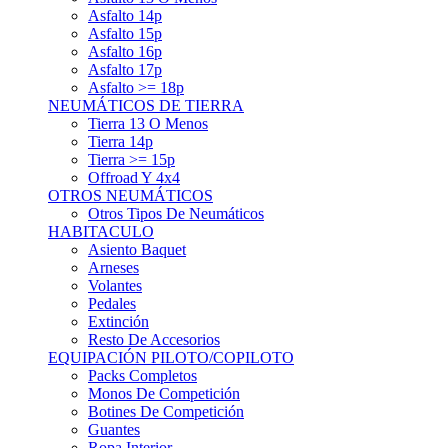
Asfalto 15p
Asfalto 16p
Asfalto 17p
Asfalto >= 18p
NEUMÁTICOS DE TIERRA
Tierra 13 O Menos
Tierra 14p
Tierra >= 15p
Offroad Y 4x4
OTROS NEUMÁTICOS
Otros Tipos De Neumáticos
HABITACULO
Asiento Baquet
Arneses
Volantes
Pedales
Extinción
Resto De Accesorios
EQUIPACIÓN PILOTO/COPILOTO
Packs Completos
Monos De Competición
Botines De Competición
Guantes
Ropa Interior
Cascos