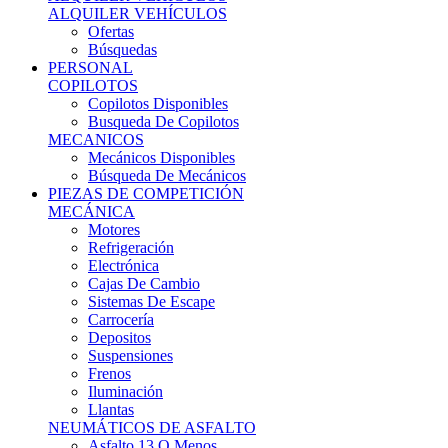
Ofertas
Búsquedas
PERSONAL
COPILOTOS
Copilotos Disponibles
Busqueda De Copilotos
MECANICOS
Mecánicos Disponibles
Búsqueda De Mecánicos
PIEZAS DE COMPETICIÓN
MECÁNICA
Motores
Refrigeración
Electrónica
Cajas De Cambio
Sistemas De Escape
Carrocería
Depositos
Suspensiones
Frenos
Iluminación
Llantas
NEUMÁTICOS DE ASFALTO
Asfalto 13 O Menos
Asfalto 14p