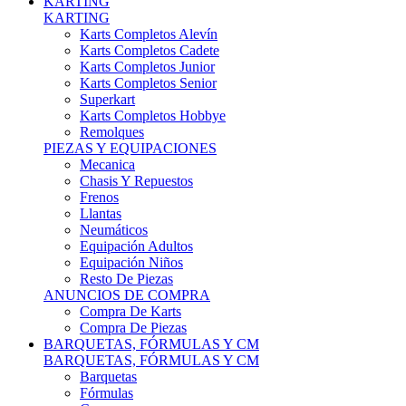
Karts Completos Alevín
Karts Completos Cadete
Karts Completos Junior
Karts Completos Senior
Superkart
Karts Completos Hobbye
Remolques
PIEZAS Y EQUIPACIONES
Mecanica
Chasis Y Repuestos
Frenos
Llantas
Neumáticos
Equipación Adultos
Equipación Niños
Resto De Piezas
ANUNCIOS DE COMPRA
Compra De Karts
Compra De Piezas
BARQUETAS, FÓRMULAS Y CM
BARQUETAS, FÓRMULAS Y CM
Barquetas
Fórmulas
Cm
Prototipos