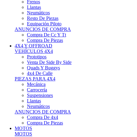
Neumáticos
Resto De Piezas
Equipación Piloto
ANUNCIOS DE COMPRA
Compra De Cc Y Tt
Compra De Piezas
4X4 Y OFFROAD
VEHÍCULOS 4X4
Prototipos
Venta De Side By Side
Quads Y Buggys
4x4 De Calle
PIEZAS PARA 4X4
Mecánica
Carrocería
Suspensiones
Llantas
Neumáticos
ANUNCIOS DE COMPRA
Compra De 4x4
Compra De Piezas
MOTOS
MOTOS
Motos De Circuito