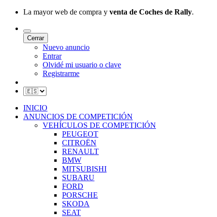
La mayor web de compra y
venta de Coches de Rally
.
Cerrar
Nuevo anuncio
Entrar
Olvidé mi usuario o clave
Registrarme
INICIO
ANUNCIOS DE COMPETICIÓN
VEHÍCULOS DE COMPETICIÓN
PEUGEOT
CITROËN
RENAULT
BMW
MITSUBISHI
SUBARU
FORD
PORSCHE
SKODA
SEAT