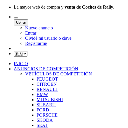
La mayor web de compra y
venta de Coches de Rally
.
Cerrar
Nuevo anuncio
Entrar
Olvidé mi usuario o clave
Registrarme
INICIO
ANUNCIOS DE COMPETICIÓN
VEHÍCULOS DE COMPETICIÓN
PEUGEOT
CITROËN
RENAULT
BMW
MITSUBISHI
SUBARU
FORD
PORSCHE
SKODA
SEAT