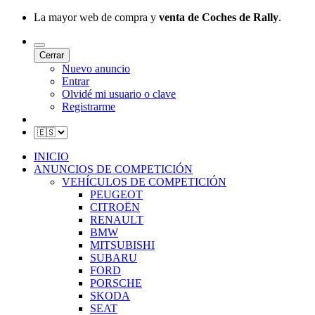
La mayor web de compra y
venta de Coches de Rally
.
Cerrar
Nuevo anuncio
Entrar
Olvidé mi usuario o clave
Registrarme
INICIO
ANUNCIOS DE COMPETICIÓN
VEHÍCULOS DE COMPETICIÓN
PEUGEOT
CITROËN
RENAULT
BMW
MITSUBISHI
SUBARU
FORD
PORSCHE
SKODA
SEAT