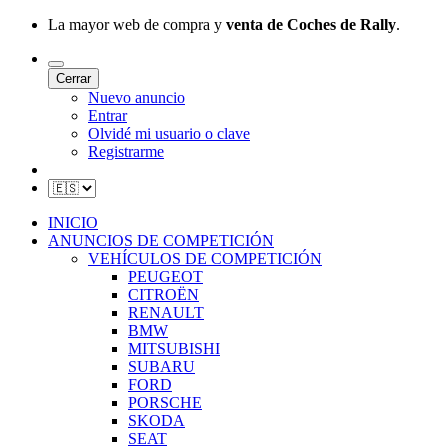
La mayor web de compra y
venta de Coches de Rally
.
Cerrar
Nuevo anuncio
Entrar
Olvidé mi usuario o clave
Registrarme
INICIO
ANUNCIOS DE COMPETICIÓN
VEHÍCULOS DE COMPETICIÓN
PEUGEOT
CITROËN
RENAULT
BMW
MITSUBISHI
SUBARU
FORD
PORSCHE
SKODA
SEAT