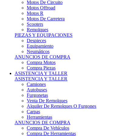
Motos Offroad
Motos R
Motos De Carretera
Scooters
Remolques
PIEZAS Y EQUIPACIONES
Despieces
Equipamiento
Neumáticos
ANUNCIOS DE COMPRA
Compra Motos
Compra Piezas
ASISTENCIA Y TALLER
ASISTENCIA Y TALLER
Camiones
Autobuses
Furgonetas
Venta De Remolques
Alquiler De Remolques O Furgones
Carpas
Herramientas
ANUNCIOS DE COMPRA
Compra De Vehículos
Compra De Herramientas