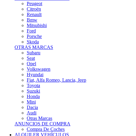
Citroën
Renault
Bmw
Mitsubishi
Ford
Porsche
Skoda
OTRAS MARCAS
Subaru
Seat
Opel
Volkswagen
Hyundai
Fiat, Alfa Romeo, Lancia, Jeep
Toyota
Suzuki
Honda
Mini
Dacia
Audi
Otras Marcas
ANUNCIOS DE COMPRA
Compra De Coches
ALQUILER VEHÍCULOS
ALQUILER VEHÍCULOS