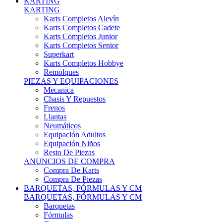
Karts Completos Alevín
Karts Completos Cadete
Karts Completos Junior
Karts Completos Senior
Superkart
Karts Completos Hobbye
Remolques
PIEZAS Y EQUIPACIONES
Mecanica
Chasis Y Repuestos
Frenos
Llantas
Neumáticos
Equipación Adultos
Equipación Niños
Resto De Piezas
ANUNCIOS DE COMPRA
Compra De Karts
Compra De Piezas
BARQUETAS, FÓRMULAS Y CM
BARQUETAS, FÓRMULAS Y CM
Barquetas
Fórmulas
Cm
Prototipos