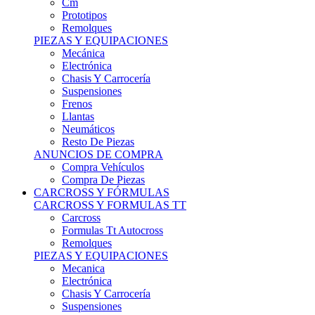
Remolques
PIEZAS Y EQUIPACIONES
Mecánica
Electrónica
Chasis Y Carrocería
Suspensiones
Frenos
Llantas
Neumáticos
Resto De Piezas
ANUNCIOS DE COMPRA
Compra Vehículos
Compra De Piezas
CARCROSS Y FÓRMULAS
CARCROSS Y FORMULAS TT
Carcross
Formulas Tt Autocross
Remolques
PIEZAS Y EQUIPACIONES
Mecanica
Electrónica
Chasis Y Carrocería
Suspensiones
Frenos
Llantas