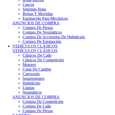
Sistemas Hans
Bolsas Y Mochilas
Equipación Para Mecánicos
ANUNCIOS DE COMPRA
Compra De Piezas
Compra De Neumáticos
Compra De Accesorios De Habitáculo
Compra De Equipación
VEHÍCULOS CLÁSICOS
VEHÍCULOS CLÁSICOS
Clásicos De Calle
Clásicos De Competición
Motores
Cajas De Cambio
Carrocería
Suspensiones
Habitáculo
Llantas
Neumáticos
ANUNCIOS DE COMPRA
Compra De Competición
Compra De Calle
Compra De Piezas
KARTING
KARTING