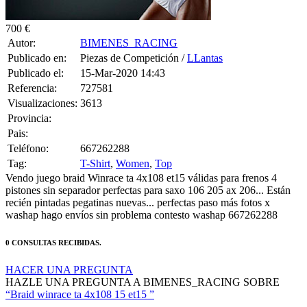
700 €
Autor:
BIMENES_RACING
Publicado en:
Piezas de Competición /
LLantas
Publicado el:
15-Mar-2020 14:43
Referencia:
727581
Visualizaciones:
3613
Provincia:
Pais:
Teléfono:
667262288
Tag:
T-Shirt
,
Women
,
Top
Vendo juego braid Winrace ta 4x108 et15 válidas para frenos 4
pistones sin separador perfectas para saxo 106 205 ax 206... Están
recién pintadas pegatinas nuevas... perfectas paso más fotos x
washap hago envíos sin problema contesto washap 667262288
0 CONSULTAS RECIBIDAS.
HACER UNA PREGUNTA
HAZLE UNA PREGUNTA A BIMENES_RACING SOBRE
“Braid winrace ta 4x108 15 et15 ”
Debes estar logueado para poder realizar la consulta