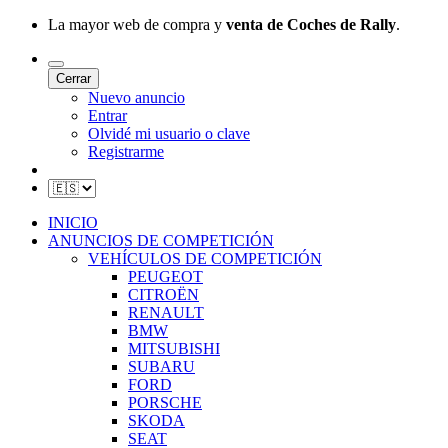
La mayor web de compra y
venta de Coches de Rally
.
Cerrar
Nuevo anuncio
Entrar
Olvidé mi usuario o clave
Registrarme
INICIO
ANUNCIOS DE COMPETICIÓN
VEHÍCULOS DE COMPETICIÓN
PEUGEOT
CITROËN
RENAULT
BMW
MITSUBISHI
SUBARU
FORD
PORSCHE
SKODA
SEAT