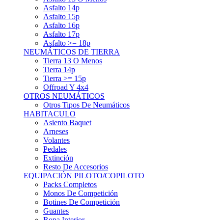
Asfalto 15p
Asfalto 16p
Asfalto 17p
Asfalto >= 18p
NEUMÁTICOS DE TIERRA
Tierra 13 O Menos
Tierra 14p
Tierra >= 15p
Offroad Y 4x4
OTROS NEUMÁTICOS
Otros Tipos De Neumáticos
HABITACULO
Asiento Baquet
Arneses
Volantes
Pedales
Extinción
Resto De Accesorios
EQUIPACIÓN PILOTO/COPILOTO
Packs Completos
Monos De Competición
Botines De Competición
Guantes
Ropa Interior
Cascos