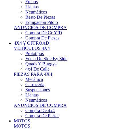
Neumáticos
Resto De Piezas
Equipación Piloto
ANUNCIOS DE COMPRA
Compra De Cc Y Tt
Compra De Piezas
4X4 Y OFFROAD
VEHÍCULOS 4X4
Prototipos
Venta De Side By Side
Quads Y Buggys
4x4 De Calle
PIEZAS PARA 4X4
Mecánica
Carrocería
Suspensiones
Llantas
Neumáticos
ANUNCIOS DE COMPRA
Compra De 4x4
Compra De Piezas
MOTOS
MOTOS
Motos De Circuito