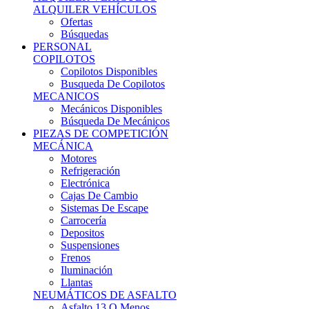
Ofertas
Búsquedas
PERSONAL
COPILOTOS
Copilotos Disponibles
Busqueda De Copilotos
MECANICOS
Mecánicos Disponibles
Búsqueda De Mecánicos
PIEZAS DE COMPETICIÓN
MECÁNICA
Motores
Refrigeración
Electrónica
Cajas De Cambio
Sistemas De Escape
Carrocería
Depositos
Suspensiones
Frenos
Iluminación
Llantas
NEUMÁTICOS DE ASFALTO
Asfalto 13 O Menos
Asfalto 14p