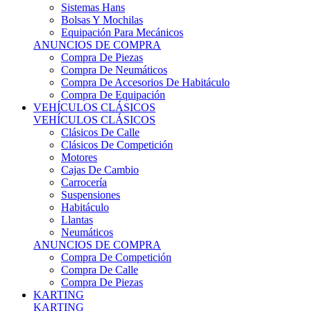
Sistemas Hans
Bolsas Y Mochilas
Equipación Para Mecánicos
ANUNCIOS DE COMPRA
Compra De Piezas
Compra De Neumáticos
Compra De Accesorios De Habitáculo
Compra De Equipación
VEHÍCULOS CLÁSICOS
VEHÍCULOS CLÁSICOS
Clásicos De Calle
Clásicos De Competición
Motores
Cajas De Cambio
Carrocería
Suspensiones
Habitáculo
Llantas
Neumáticos
ANUNCIOS DE COMPRA
Compra De Competición
Compra De Calle
Compra De Piezas
KARTING
KARTING