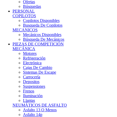
Ofertas
Búsquedas
PERSONAL
COPILOTOS
Copilotos Disponibles
Busqueda De Copilotos
MECANICOS
Mecánicos Disponibles
Búsqueda De Mecánicos
PIEZAS DE COMPETICIÓN
MECÁNICA
Motores
Refrigeración
Electrónica
Cajas De Cambio
Sistemas De Escape
Carrocería
Depositos
Suspensiones
Frenos
Iluminación
Llantas
NEUMÁTICOS DE ASFALTO
Asfalto 13 O Menos
Asfalto 14p