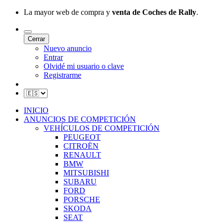
La mayor web de compra y
venta de Coches de Rally
.
Cerrar
Nuevo anuncio
Entrar
Olvidé mi usuario o clave
Registrarme
INICIO
ANUNCIOS DE COMPETICIÓN
VEHÍCULOS DE COMPETICIÓN
PEUGEOT
CITROËN
RENAULT
BMW
MITSUBISHI
SUBARU
FORD
PORSCHE
SKODA
SEAT