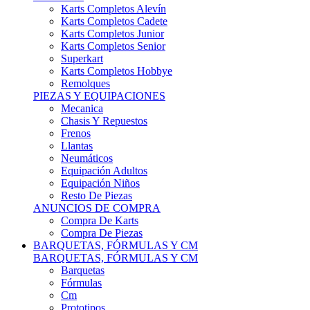
Karts Completos Alevín
Karts Completos Cadete
Karts Completos Junior
Karts Completos Senior
Superkart
Karts Completos Hobbye
Remolques
PIEZAS Y EQUIPACIONES
Mecanica
Chasis Y Repuestos
Frenos
Llantas
Neumáticos
Equipación Adultos
Equipación Niños
Resto De Piezas
ANUNCIOS DE COMPRA
Compra De Karts
Compra De Piezas
BARQUETAS, FÓRMULAS Y CM
BARQUETAS, FÓRMULAS Y CM
Barquetas
Fórmulas
Cm
Prototipos