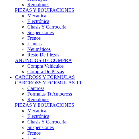
Remolques
PIEZAS Y EQUIPACIONES
Mecánica
Electrónica
Chasis Y Carrocería
Suspensiones
Frenos
Llantas
Neumáticos
Resto De Piezas
ANUNCIOS DE COMPRA
Compra Vehículos
Compra De Piezas
CARCROSS Y FÓRMULAS
CARCROSS Y FORMULAS TT
Carcross
Formulas Tt Autocross
Remolques
PIEZAS Y EQUIPACIONES
Mecanica
Electrónica
Chasis Y Carrocería
Suspensiones
Frenos
Llantas