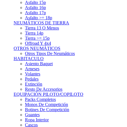
Asfalto 15p
Asfalto 16p
Asfalto 17p
Asfalto >= 18p
NEUMÁTICOS DE TIERRA
Tierra 13 O Menos
Tierra 14p
Tierra >= 15p
Offroad Y 4x4
OTROS NEUMÁTICOS
Otros Tipos De Neumáticos
HABITACULO
Asiento Baquet
Arneses
Volantes
Pedales
Extinción
Resto De Accesorios
EQUIPACIÓN PILOTO/COPILOTO
Packs Completos
Monos De Competición
Botines De Competición
Guantes
Ropa Interior
Cascos