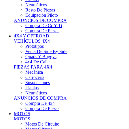
Neumáticos
Resto De Piezas
Equipación Piloto
ANUNCIOS DE COMPRA
Compra De Cc Y Tt
Compra De Piezas
4X4 Y OFFROAD
VEHÍCULOS 4X4
Prototipos
Venta De Side By Side
Quads Y Buggys
4x4 De Calle
PIEZAS PARA 4X4
Mecánica
Carrocería
Suspensiones
Llantas
Neumáticos
ANUNCIOS DE COMPRA
Compra De 4x4
Compra De Piezas
MOTOS
MOTOS
Motos De Circuito