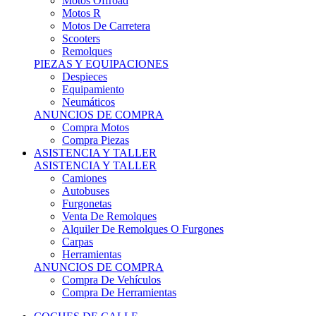
Motos Offroad
Motos R
Motos De Carretera
Scooters
Remolques
PIEZAS Y EQUIPACIONES
Despieces
Equipamiento
Neumáticos
ANUNCIOS DE COMPRA
Compra Motos
Compra Piezas
ASISTENCIA Y TALLER
ASISTENCIA Y TALLER
Camiones
Autobuses
Furgonetas
Venta De Remolques
Alquiler De Remolques O Furgones
Carpas
Herramientas
ANUNCIOS DE COMPRA
Compra De Vehículos
Compra De Herramientas