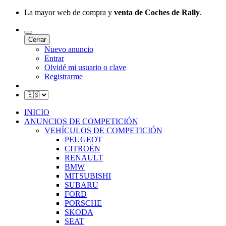
La mayor web de compra y
venta de Coches de Rally
.
Cerrar
Nuevo anuncio
Entrar
Olvidé mi usuario o clave
Registrarme
INICIO
ANUNCIOS DE COMPETICIÓN
VEHÍCULOS DE COMPETICIÓN
PEUGEOT
CITROËN
RENAULT
BMW
MITSUBISHI
SUBARU
FORD
PORSCHE
SKODA
SEAT