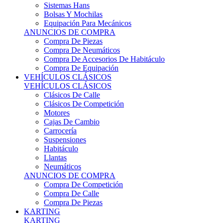
Sistemas Hans
Bolsas Y Mochilas
Equipación Para Mecánicos
ANUNCIOS DE COMPRA
Compra De Piezas
Compra De Neumáticos
Compra De Accesorios De Habitáculo
Compra De Equipación
VEHÍCULOS CLÁSICOS
VEHÍCULOS CLÁSICOS
Clásicos De Calle
Clásicos De Competición
Motores
Cajas De Cambio
Carrocería
Suspensiones
Habitáculo
Llantas
Neumáticos
ANUNCIOS DE COMPRA
Compra De Competición
Compra De Calle
Compra De Piezas
KARTING
KARTING