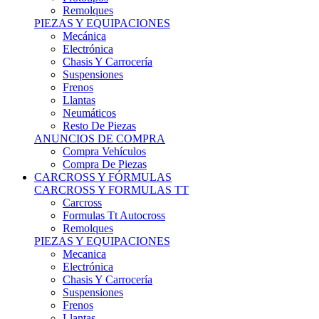
Remolques
PIEZAS Y EQUIPACIONES
Mecánica
Electrónica
Chasis Y Carrocería
Suspensiones
Frenos
Llantas
Neumáticos
Resto De Piezas
ANUNCIOS DE COMPRA
Compra Vehículos
Compra De Piezas
CARCROSS Y FÓRMULAS
CARCROSS Y FORMULAS TT
Carcross
Formulas Tt Autocross
Remolques
PIEZAS Y EQUIPACIONES
Mecanica
Electrónica
Chasis Y Carrocería
Suspensiones
Frenos
Llantas