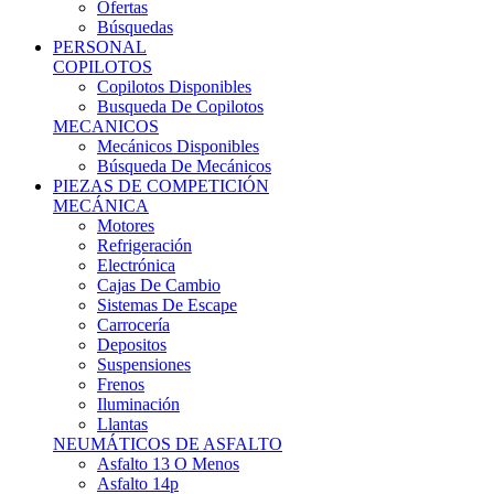
Ofertas
Búsquedas
PERSONAL
COPILOTOS
Copilotos Disponibles
Busqueda De Copilotos
MECANICOS
Mecánicos Disponibles
Búsqueda De Mecánicos
PIEZAS DE COMPETICIÓN
MECÁNICA
Motores
Refrigeración
Electrónica
Cajas De Cambio
Sistemas De Escape
Carrocería
Depositos
Suspensiones
Frenos
Iluminación
Llantas
NEUMÁTICOS DE ASFALTO
Asfalto 13 O Menos
Asfalto 14p