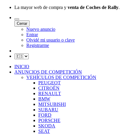
La mayor web de compra y
venta de Coches de Rally
.
Cerrar
Nuevo anuncio
Entrar
Olvidé mi usuario o clave
Registrarme
INICIO
ANUNCIOS DE COMPETICIÓN
VEHÍCULOS DE COMPETICIÓN
PEUGEOT
CITROËN
RENAULT
BMW
MITSUBISHI
SUBARU
FORD
PORSCHE
SKODA
SEAT