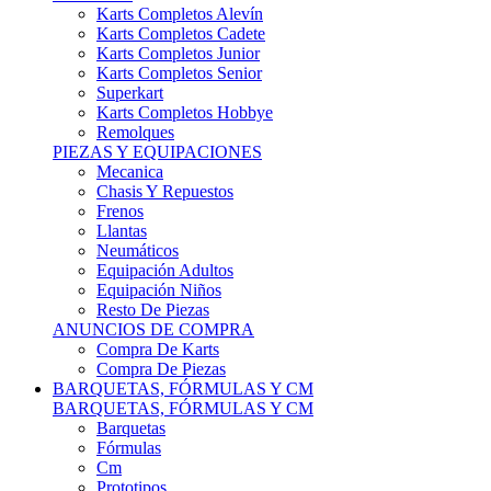
Karts Completos Alevín
Karts Completos Cadete
Karts Completos Junior
Karts Completos Senior
Superkart
Karts Completos Hobbye
Remolques
PIEZAS Y EQUIPACIONES
Mecanica
Chasis Y Repuestos
Frenos
Llantas
Neumáticos
Equipación Adultos
Equipación Niños
Resto De Piezas
ANUNCIOS DE COMPRA
Compra De Karts
Compra De Piezas
BARQUETAS, FÓRMULAS Y CM
BARQUETAS, FÓRMULAS Y CM
Barquetas
Fórmulas
Cm
Prototipos