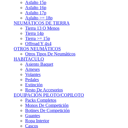
Asfalto 15p
Asfalto 16p
Asfalto 17p
Asfalto >= 18p
NEUMÁTICOS DE TIERRA
Tierra 13 O Menos
Tierra 14p
Tierra >= 15p
Offroad Y 4x4
OTROS NEUMÁTICOS
Otros Tipos De Neumáticos
HABITACULO
Asiento Baquet
Arneses
Volantes
Pedales
Extinción
Resto De Accesorios
EQUIPACIÓN PILOTO/COPILOTO
Packs Completos
Monos De Competición
Botines De Competición
Guantes
Ropa Interior
Cascos