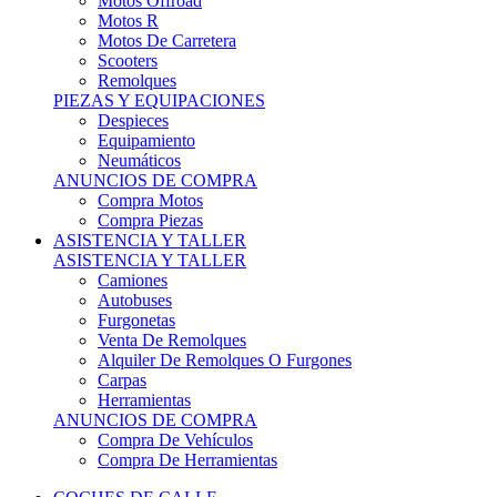
Motos Offroad
Motos R
Motos De Carretera
Scooters
Remolques
PIEZAS Y EQUIPACIONES
Despieces
Equipamiento
Neumáticos
ANUNCIOS DE COMPRA
Compra Motos
Compra Piezas
ASISTENCIA Y TALLER
ASISTENCIA Y TALLER
Camiones
Autobuses
Furgonetas
Venta De Remolques
Alquiler De Remolques O Furgones
Carpas
Herramientas
ANUNCIOS DE COMPRA
Compra De Vehículos
Compra De Herramientas