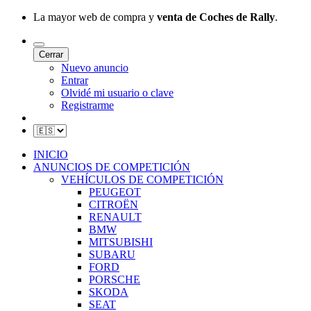
La mayor web de compra y
venta de Coches de Rally
.
Cerrar
Nuevo anuncio
Entrar
Olvidé mi usuario o clave
Registrarme
INICIO
ANUNCIOS DE COMPETICIÓN
VEHÍCULOS DE COMPETICIÓN
PEUGEOT
CITROËN
RENAULT
BMW
MITSUBISHI
SUBARU
FORD
PORSCHE
SKODA
SEAT