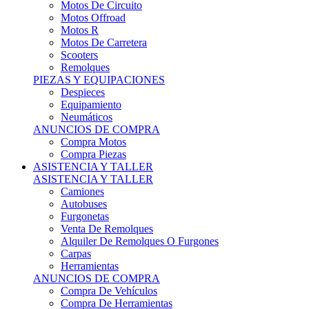
Motos Offroad
Motos R
Motos De Carretera
Scooters
Remolques
PIEZAS Y EQUIPACIONES
Despieces
Equipamiento
Neumáticos
ANUNCIOS DE COMPRA
Compra Motos
Compra Piezas
ASISTENCIA Y TALLER
ASISTENCIA Y TALLER
Camiones
Autobuses
Furgonetas
Venta De Remolques
Alquiler De Remolques O Furgones
Carpas
Herramientas
ANUNCIOS DE COMPRA
Compra De Vehículos
Compra De Herramientas