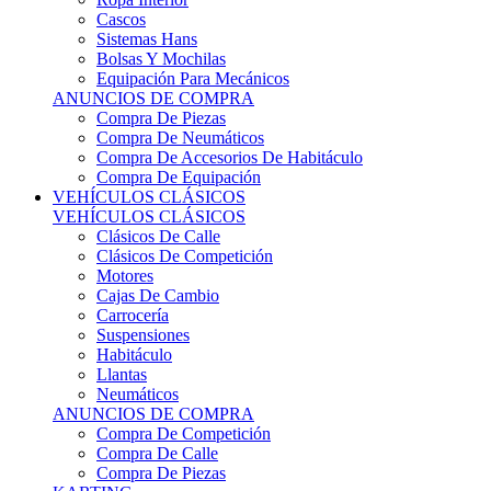
Sistemas Hans
Bolsas Y Mochilas
Equipación Para Mecánicos
ANUNCIOS DE COMPRA
Compra De Piezas
Compra De Neumáticos
Compra De Accesorios De Habitáculo
Compra De Equipación
VEHÍCULOS CLÁSICOS
VEHÍCULOS CLÁSICOS
Clásicos De Calle
Clásicos De Competición
Motores
Cajas De Cambio
Carrocería
Suspensiones
Habitáculo
Llantas
Neumáticos
ANUNCIOS DE COMPRA
Compra De Competición
Compra De Calle
Compra De Piezas
KARTING
KARTING