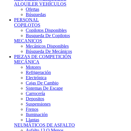
Ofertas
Búsquedas
PERSONAL
COPILOTOS
Copilotos Disponibles
Busqueda De Copilotos
MECANICOS
Mecánicos Disponibles
Búsqueda De Mecánicos
PIEZAS DE COMPETICIÓN
MECÁNICA
Motores
Refrigeración
Electrónica
Cajas De Cambio
Sistemas De Escape
Carrocería
Depositos
Suspensiones
Frenos
Iluminación
Llantas
NEUMÁTICOS DE ASFALTO
Asfalto 13 O Menos
Asfalto 14p