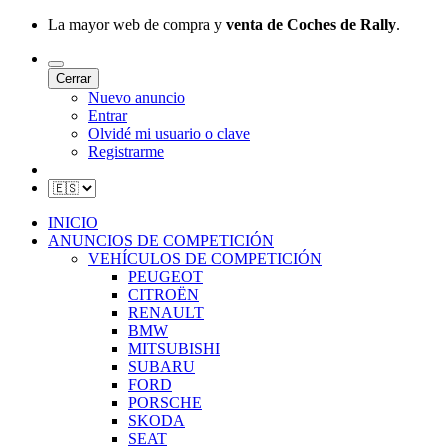
La mayor web de compra y
venta de Coches de Rally
.
Cerrar
Nuevo anuncio
Entrar
Olvidé mi usuario o clave
Registrarme
INICIO
ANUNCIOS DE COMPETICIÓN
VEHÍCULOS DE COMPETICIÓN
PEUGEOT
CITROËN
RENAULT
BMW
MITSUBISHI
SUBARU
FORD
PORSCHE
SKODA
SEAT