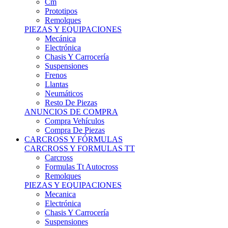
Remolques
PIEZAS Y EQUIPACIONES
Mecánica
Electrónica
Chasis Y Carrocería
Suspensiones
Frenos
Llantas
Neumáticos
Resto De Piezas
ANUNCIOS DE COMPRA
Compra Vehículos
Compra De Piezas
CARCROSS Y FÓRMULAS
CARCROSS Y FORMULAS TT
Carcross
Formulas Tt Autocross
Remolques
PIEZAS Y EQUIPACIONES
Mecanica
Electrónica
Chasis Y Carrocería
Suspensiones
Frenos
Llantas