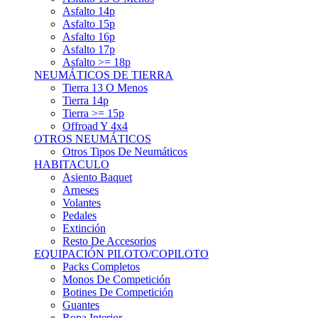
Asfalto 15p
Asfalto 16p
Asfalto 17p
Asfalto >= 18p
NEUMÁTICOS DE TIERRA
Tierra 13 O Menos
Tierra 14p
Tierra >= 15p
Offroad Y 4x4
OTROS NEUMÁTICOS
Otros Tipos De Neumáticos
HABITACULO
Asiento Baquet
Arneses
Volantes
Pedales
Extinción
Resto De Accesorios
EQUIPACIÓN PILOTO/COPILOTO
Packs Completos
Monos De Competición
Botines De Competición
Guantes
Ropa Interior
Cascos