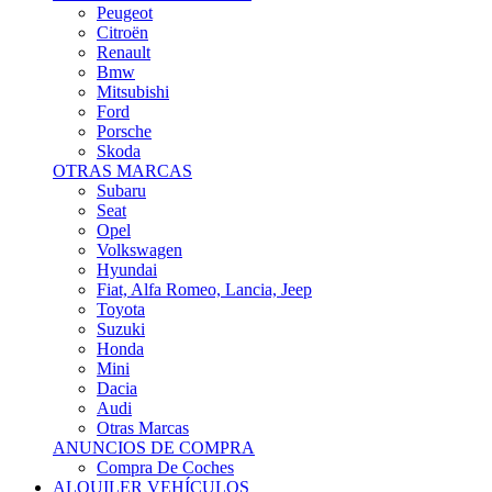
Citroën
Renault
Bmw
Mitsubishi
Ford
Porsche
Skoda
OTRAS MARCAS
Subaru
Seat
Opel
Volkswagen
Hyundai
Fiat, Alfa Romeo, Lancia, Jeep
Toyota
Suzuki
Honda
Mini
Dacia
Audi
Otras Marcas
ANUNCIOS DE COMPRA
Compra De Coches
ALQUILER VEHÍCULOS
ALQUILER VEHÍCULOS