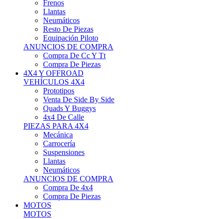
Neumáticos
Resto De Piezas
Equipación Piloto
ANUNCIOS DE COMPRA
Compra De Cc Y Tt
Compra De Piezas
4X4 Y OFFROAD
VEHÍCULOS 4X4
Prototipos
Venta De Side By Side
Quads Y Buggys
4x4 De Calle
PIEZAS PARA 4X4
Mecánica
Carrocería
Suspensiones
Llantas
Neumáticos
ANUNCIOS DE COMPRA
Compra De 4x4
Compra De Piezas
MOTOS
MOTOS
Motos De Circuito