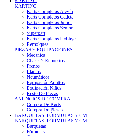
Karts Completos Alevín
Karts Completos Cadete
Karts Completos Junior
Karts Completos Senior
Superkart
Karts Completos Hobbye
Remolques
PIEZAS Y EQUIPACIONES
Mecanica
Chasis Y Repuestos
Frenos
Llantas
Neumáticos
Equipación Adultos
Equipación Niños
Resto De Piezas
ANUNCIOS DE COMPRA
Compra De Karts
Compra De Piezas
BARQUETAS, FÓRMULAS Y CM
BARQUETAS, FÓRMULAS Y CM
Barquetas
Fórmulas
Cm
Prototipos